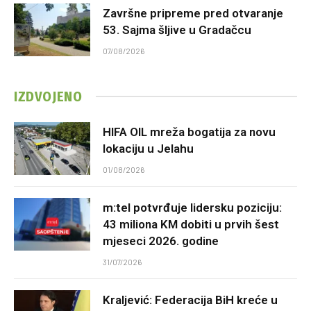
Završne pripreme pred otvaranje
53. Sajma šljive u Gradačcu
07/08/2026
IZDVOJENO
HIFA OIL mreža bogatija za novu
lokaciju u Jelahu
01/08/2026
m:tel potvrđuje lidersku poziciju:
43 miliona KM dobiti u prvih šest
mjeseci 2026. godine
31/07/2026
Kraljević: Federacija BiH kreće u