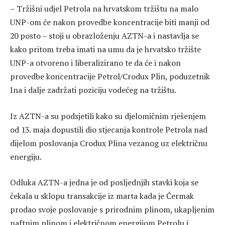
– Tržišni udjel Petrola na hrvatskom tržištu na malo
UNP-om će nakon provedbe koncentracije biti manji od
20 posto – stoji u obrazloženju AZTN-a i nastavlja se
kako pritom treba imati na umu da je hrvatsko tržište
UNP-a otvoreno i liberalizirano te da će i nakon
provedbe koncentracije Petrol/Crodux Plin, poduzetnik
Ina i dalje zadržati poziciju vodećeg na tržištu.
Iz AZTN-a su podsjetili kako su djelomičnim rješenjem
od 13. maja dopustili dio stjecanja kontrole Petrola nad
dijelom poslovanja Crodux Plina vezanog uz električnu
energiju.
Odluka AZTN-a jedna je od posljednjih stavki koja se
čekala u sklopu transakcije iz marta kada je Čermak
prodao svoje poslovanje s prirodnim plinom, ukapljenim
naftnim plinom i električnom energijom Petrolu i