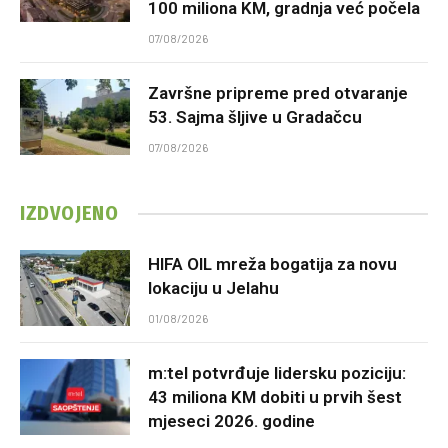
100 miliona KM, gradnja već počela
07/08/2026
Završne pripreme pred otvaranje
53. Sajma šljive u Gradačcu
07/08/2026
IZDVOJENO
HIFA OIL mreža bogatija za novu
lokaciju u Jelahu
01/08/2026
m:tel potvrđuje lidersku poziciju:
43 miliona KM dobiti u prvih šest
mjeseci 2026. godine