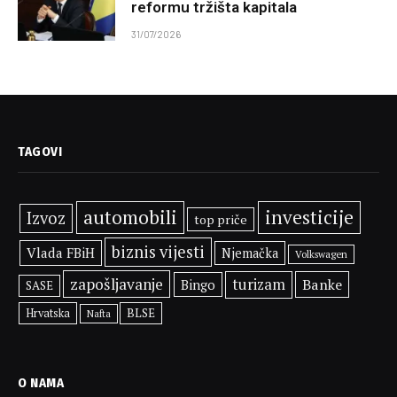
reformu tržišta kapitala
31/07/2026
TAGOVI
automobili
investicije
Izvoz
top priče
biznis vijesti
Vlada FBiH
Njemačka
Volkswagen
zapošljavanje
turizam
Banke
Bingo
SASE
BLSE
Hrvatska
Nafta
O NAMA