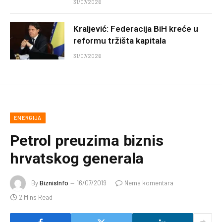
31/07/2026
Kraljević: Federacija BiH kreće u
reformu tržišta kapitala
31/07/2026
ENERGIJA
Petrol preuzima biznis
hrvatskog generala
By
BiznisInfo
16/07/2019
Nema komentara
2 Mins Read