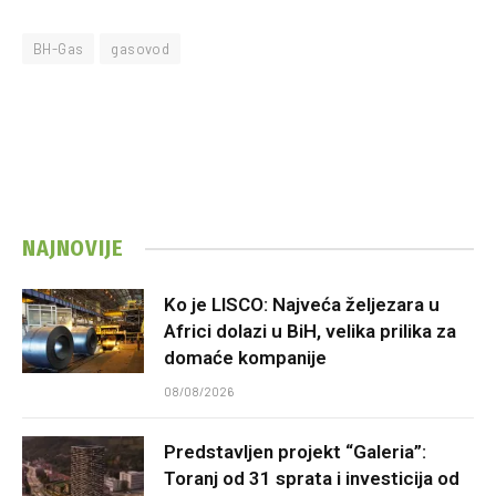
BH-Gas
gasovod
NAJNOVIJE
Ko je LISCO: Najveća željezara u
Africi dolazi u BiH, velika prilika za
domaće kompanije
08/08/2026
Predstavljen projekt “Galeria”:
Toranj od 31 sprata i investicija od