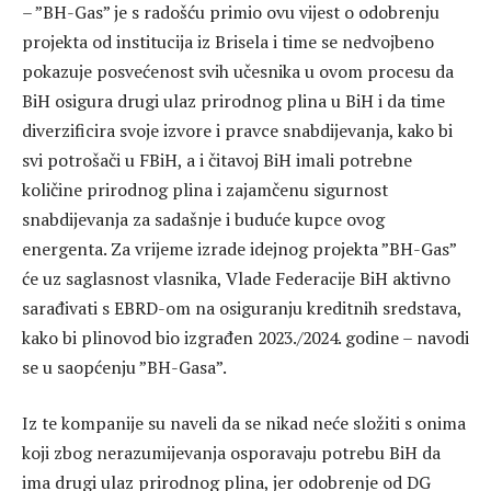
– ”BH-Gas” je s radošću primio ovu vijest o odobrenju
projekta od institucija iz Brisela i time se nedvojbeno
pokazuje posvećenost svih učesnika u ovom procesu da
BiH osigura drugi ulaz prirodnog plina u BiH i da time
diverzificira svoje izvore i pravce snabdijevanja, kako bi
svi potrošači u FBiH, a i čitavoj BiH imali potrebne
količine prirodnog plina i zajamčenu sigurnost
snabdijevanja za sadašnje i buduće kupce ovog
energenta. Za vrijeme izrade idejnog projekta ”BH-Gas”
će uz saglasnost vlasnika, Vlade Federacije BiH aktivno
sarađivati s EBRD-om na osiguranju kreditnih sredstava,
kako bi plinovod bio izgrađen 2023./2024. godine – navodi
se u saopćenju ”BH-Gasa”.
Iz te kompanije su naveli da se nikad neće složiti s onima
koji zbog nerazumijevanja osporavaju potrebu BiH da
ima drugi ulaz prirodnog plina, jer odobrenje od DG