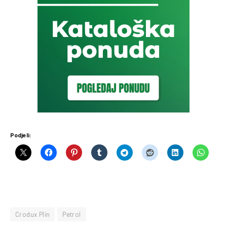
Podjeli:
Crodux Plin
Petrol