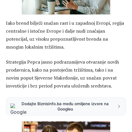
Iako brend bilježi snažan rast i u zapadnoj Evropi, regija
centralne i istočne Evrope i dalje nudi značajan
potencijal, uz visoku prepoznatljivost brenda na
mnogim lokalnim tržištima.
Strategija Pepca jasno podrazumijeva otvaranje novih
prodavnica, kako na postojećim tržištima, tako i na
novim poput Sjeverne Makedonije, uz snažan povrat
investicije i brz period povrata uloženih sredstava.
Dodajte BiznisInfo.ba među omiljene izvore na
Googleu