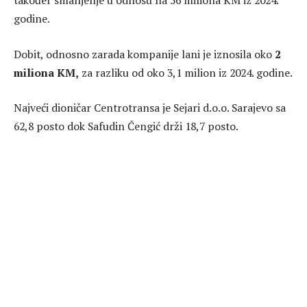
također smanjenje u odnosu na 56 miliona KM iz 2024.
godine.
Dobit, odnosno zarada kompanije lani je iznosila oko
2
miliona KM,
za razliku od oko 3,1 milion iz 2024. godine.
Najveći dioničar Centrotransa je Sejari d.o.o. Sarajevo sa
62,8 posto dok Safudin Čengić drži 18,7 posto.