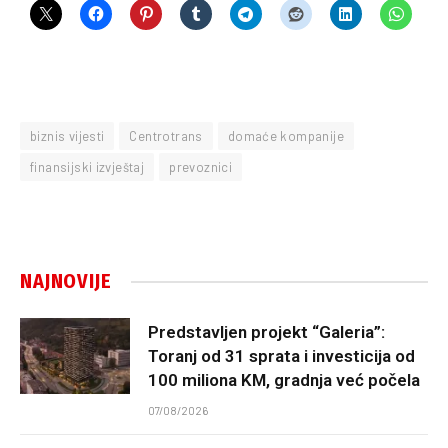
biznis vijesti
Centrotrans
domaće kompanije
finansijski izvještaj
prevoznici
NAJNOVIJE
Predstavljen projekt “Galeria”:
Toranj od 31 sprata i investicija od
100 miliona KM, gradnja već počela
07/08/2026