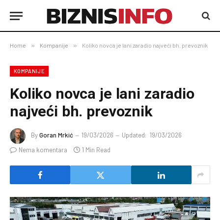
Home
»
Kompanije
»
Koliko novca je lani zaradio najveći bh. prevoznik
KOMPANIJE
Koliko novca je lani zaradio
najveći bh. prevoznik
By
Goran Mrkić
19/03/2026
Updated:
19/03/2026
Nema komentara
1 Min Read