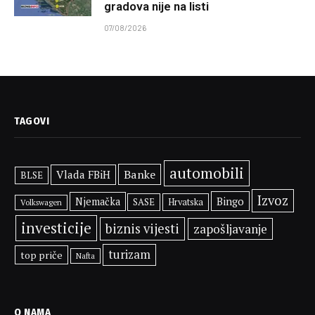
gradova nije na listi
07/08/2026
TAGOVI
automobili
Banke
Vlada FBiH
BLSE
Izvoz
Bingo
Njemačka
SASE
Hrvatska
Volkswagen
investicije
biznis vijesti
zapošljavanje
turizam
top priče
Nafta
O NAMA