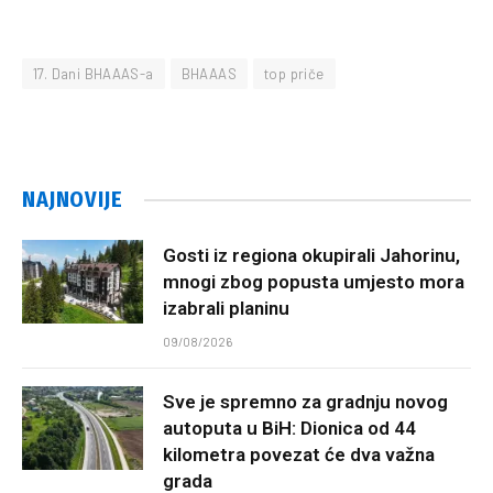
17. Dani BHAAAS-a
BHAAAS
top priče
NAJNOVIJE
Gosti iz regiona okupirali Jahorinu,
mnogi zbog popusta umjesto mora
izabrali planinu
09/08/2026
Sve je spremno za gradnju novog
autoputa u BiH: Dionica od 44
kilometra povezat će dva važna
grada