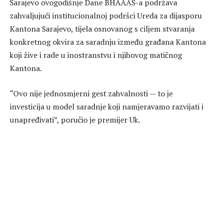
Sarajevo ovogodišnje Dane BHAAAS-a podržava
zahvaljujući institucionalnoj podršci Ureda za dijasporu
Kantona Sarajevo, tijela osnovanog s ciljem stvaranja
konkretnog okvira za saradnju između građana Kantona
koji žive i rade u inostranstvu i njihovog matičnog
Kantona.
“Ovo nije jednosmjerni gest zahvalnosti — to je
investicija u model saradnje koji namjeravamo razvijati i
unapređivati”, poručio je premijer Uk.