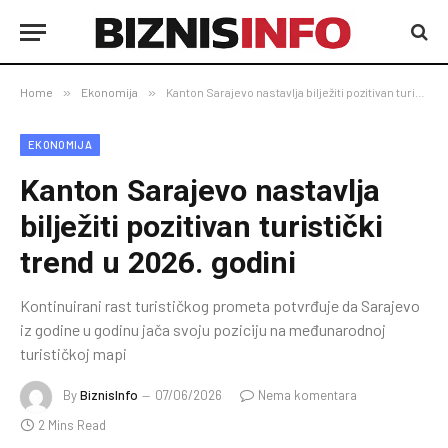
Home
»
Ekonomija
»
Kanton Sarajevo nastavlja bilježiti pozitivan turistički trend u 2026. godini
EKONOMIJA
Kanton Sarajevo nastavlja
bilježiti pozitivan turistički
trend u 2026. godini
Kontinuirani rast turističkog prometa potvrđuje da Sarajevo
iz godine u godinu jača svoju poziciju na međunarodnoj
turističkoj mapi
By
BiznisInfo
07/06/2026
Nema komentara
2 Mins Read