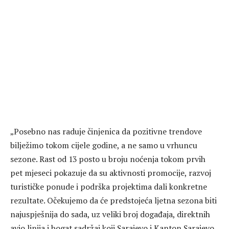
„Posebno nas raduje činjenica da pozitivne trendove
bilježimo tokom cijele godine, a ne samo u vrhuncu
sezone. Rast od 13 posto u broju noćenja tokom prvih
pet mjeseci pokazuje da su aktivnosti promocije, razvoj
turističke ponude i podrška projektima dali konkretne
rezultate. Očekujemo da će predstojeća ljetna sezona biti
najuspješnija do sada, uz veliki broj događaja, direktnih
avio linija i bogat sadržaj koji Sarajevo i Kanton Sarajevo