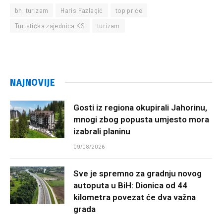
bh. turizam
Haris Fazlagić
top priče
Turistička zajednica KS
turizam
NAJNOVIJE
Gosti iz regiona okupirali Jahorinu,
mnogi zbog popusta umjesto mora
izabrali planinu
09/08/2026
Sve je spremno za gradnju novog
autoputa u BiH: Dionica od 44
kilometra povezat će dva važna
grada