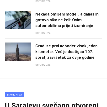
09/08/2026
Nekada omiljeni modeli, a danas ih
gotovo niko ne želi: Ovim
automobilima prijeti izumiranje
09/08/2026
Gradi se prvi neboder visok jedan
kilometar: Već je dostigao 107.
sprat, završetak za dvije godine
08/08/2026
EKONOMIJA
U Sarajevu svečano otvoreni