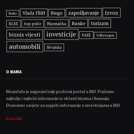
Izvoz
zapošljavanje
Vlada FBiH
Bingo
Nafta
Banke
turizam
top priče
Njemačka
BLSE
investicije
biznis vijesti
SASE
Volkswagen
automobili
Hrvatska
O NAMA
BiznisInfo je najposjećeniji poslovni portal u BiH. Pružamo
najbolje i najbrže informacije iz oblasti biznisa i finansija.
Donosimo savjete za uspjeh i informacije o investicijama u BiH.
Kontakt