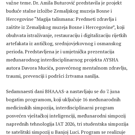
važne teme. Dr. Amila Buturović predstavila je projekt
buduće stalne izložbe Zemaljskog muzeja Bosne i
Hercegovine “Magija talismana: Predmeti zdravlja i
zaštite iz Zemaljskog muzeja Bosne i Hercegovine”, koji
obuhvata istraživanje, restauraciju i digitalizaciju rijetkih
artefakata iz antičkog, srednjovjekovnog i osmanskog
perioda. Predstavljena je i umjetnička prezentacija
međunarodnog interdisciplinarnog projekta AYSHA
autora Davora Mucića, posvećenog mentalnom zdravlju,
traumi, prevenciji i podršci žrtvama nasilja.
Sedamnaesti dani BHAAAS-a nastavljaju se do 7. juna
bogatim programom, koji uključuje 16 međunarodnih
medicinskih simpozija, interdisciplinarni program
posvećen vještačkoj inteligenciji, međunarodni simpozij
naprednih tehnologija IAT 2026, tri studentska simpozija
te satelitski simpozij u Banjoj Luci. Program se realizuje