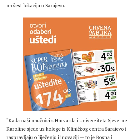
na šest lokacija u Sarajevu.
“Kada naši naučnici s Harvarda i Univerziteta Sjeverne
Karoline sjede uz kolege iz Kliničkog centra Sarajevo i
raspravljaju o liječenju i inovaciji — to je Bosna i