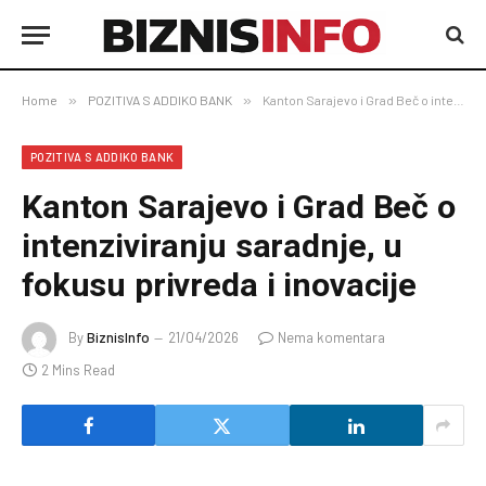
Home
»
POZITIVA S ADDIKO BANK
»
Kanton Sarajevo i Grad Beč o intenziviranju saradnje, u fokusu privreda i inovacije
POZITIVA S ADDIKO BANK
Kanton Sarajevo i Grad Beč o
intenziviranju saradnje, u
fokusu privreda i inovacije
By
BiznisInfo
21/04/2026
Nema komentara
2 Mins Read