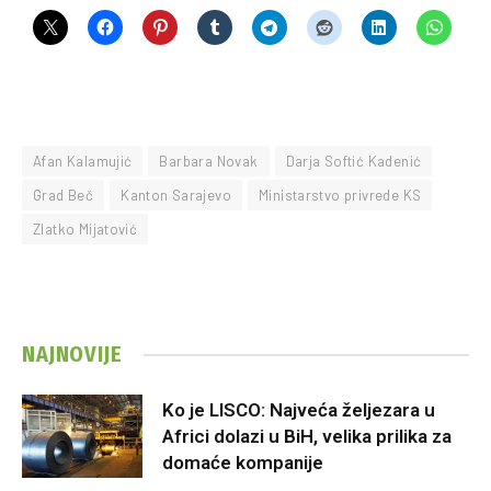
Afan Kalamujić
Barbara Novak
Darja Softić Kadenić
Grad Beč
Kanton Sarajevo
Ministarstvo privrede KS
Zlatko Mijatović
NAJNOVIJE
Ko je LISCO: Najveća željezara u
Africi dolazi u BiH, velika prilika za
domaće kompanije