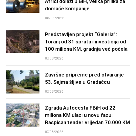
Africi dolazi u BiH, velika prilika za
domaće kompanije
08/08/2026
Predstavljen projekt “Galeria”:
Toranj od 31 sprata i investicija od
100 miliona KM, gradnja već počela
07/08/2026
Završne pripreme pred otvaranje
53. Sajma šljive u Gradačcu
07/08/2026
Zgrada Autocesta FBiH od 22
miliona KM ulazi u novu fazu:
Raspisan tender vrijedan 70.000 KM
07/08/2026