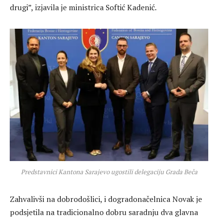
drugi”, izjavila je ministrica Softić Kadenić.
Predstavnici Kantona Sarajevo ugostili delegaciju Grada Beča
Zahvalivši na dobrodošlici, i dogradonačelnica Novak je
podsjetila na tradicionalno dobru saradnju dva glavna