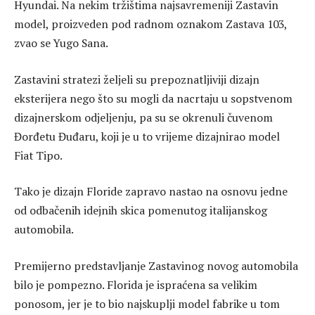
Hyundai. Na nekim tržištima najsavremeniji Zastavin
model, proizveden pod radnom oznakom Zastava 103,
zvao se Yugo Sana.
Zastavini stratezi željeli su prepoznatljiviji dizajn
eksterijera nego što su mogli da nacrtaju u sopstvenom
dizajnerskom odjeljenju, pa su se okrenuli čuvenom
Đorđetu Đuđaru, koji je u to vrijeme dizajnirao model
Fiat Tipo.
Tako je dizajn Floride zapravo nastao na osnovu jedne
od odbačenih idejnih skica pomenutog italijanskog
automobila.
Premijerno predstavljanje Zastavinog novog automobila
bilo je pompezno. Florida je ispraćena sa velikim
ponosom, jer je to bio najskuplji model fabrike u tom