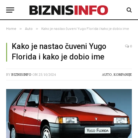
Home
»
Auto
»
Kako je nastao čuveni Yugo Florida i kako je dobio ime
Kako je nastao čuveni Yugo
0
Florida i kako je dobio ime
BY
BIZNISINFO
ON
25/10/2024
AUTO
,
KOMPANIJE