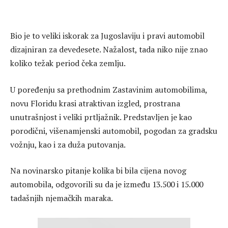
Bio je to veliki iskorak za Jugoslaviju i pravi automobil
dizajniran za devedesete. Nažalost, tada niko nije znao
koliko težak period čeka zemlju.
U poređenju sa prethodnim Zastavinim automobilima,
novu Floridu krasi atraktivan izgled, prostrana
unutrašnjost i veliki prtljažnik. Predstavljen je kao
porodični, višenamjenski automobil, pogodan za gradsku
vožnju, kao i za duža putovanja.
Na novinarsko pitanje kolika bi bila cijena novog
automobila, odgovorili su da je između 13.500 i 15.000
tadašnjih njemačkih maraka.