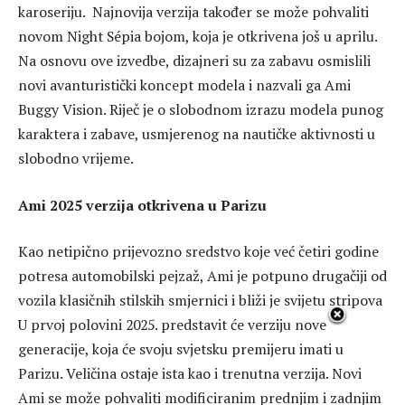
karoseriju. Najnovija verzija također se može pohvaliti
novom Night Sépia bojom, koja je otkrivena još u aprilu.
Na osnovu ove izvedbe, dizajneri su za zabavu osmislili
novi avanturistički koncept modela i nazvali ga Ami
Buggy Vision. Riječ je o slobodnom izrazu modela punog
karaktera i zabave, usmjerenog na nautičke aktivnosti u
slobodno vrijeme.
Ami 2025 verzija otkrivena u Parizu
Kao netipično prijevozno sredstvo koje već četiri godine
potresa automobilski pejzaž, Ami je potpuno drugačiji od
vozila klasičnih stilskih smjernici i bliži je svijetu stripova
U prvoj polovini 2025. predstavit će verziju nove
generacije, koja će svoju svjetsku premijeru imati u
Parizu. Veličina ostaje ista kao i trenutna verzija. Novi
Ami se može pohvaliti modificiranim prednjim i zadnjim