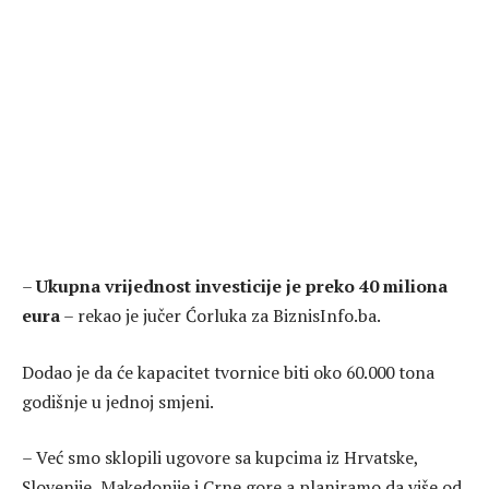
–
Ukupna vrijednost investicije je preko 40 miliona
eura
– rekao je jučer Ćorluka za BiznisInfo.ba.
Dodao je da će kapacitet tvornice biti oko 60.000 tona
godišnje u jednoj smjeni.
– Već smo sklopili ugovore sa kupcima iz Hrvatske,
Slovenije, Makedonije i Crne gore a planiramo da više od