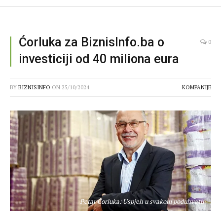
Ćorluka za BiznisInfo.ba o
0
investiciji od 40 miliona eura
BY
BIZNISINFO
ON
25/10/2024
KOMPANIJE
Petar Ćorluka: Uspjeh u svakom poduhvatu