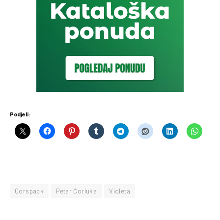
Podjeli:
Corspack
Petar Ćorluka
Violeta