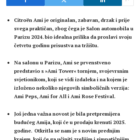
Citroën Ami je originalan, zabavan, drzak i prije
svega praktičan, zbog čega je Salon automobila u
Parizu 2024. bio idealna prilika da proslavi svoju
četvrtu godinu prisustva na tržištu.
Na salonu u Parizu, Ami se prvenstveno
predstavio s »Ami Tower« tornjem, svojevrsnim
svjetionikom, koji se vidi izdaleka i na kojem je
izloženo nekoliko njegovih simboličnih verzija:
Ami Peps, Ami for All i Ami Rose Festival.
Još jedna važna novost je bila pretpremijera
budućeg Amija, koji će u prodaju krenuti 2025.
godine. Otkritla se nam je s novim prednjim
krajem, koji će ga učiniti zrelijim i simpatičnijim.