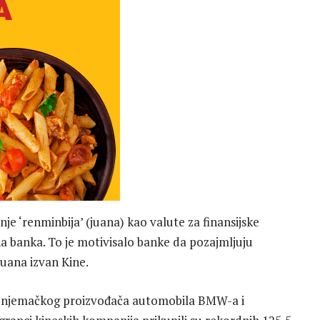
e ‘renminbija’ (juana) kao valute za finansijske
lna banka. To je motivisalo banke da pozajmljuju
uana izvan Kine.
t njemačkog proizvođača automobila BMW-a i