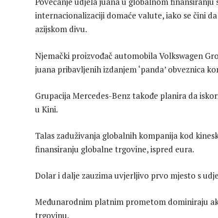
Povećanje udjela juana u globalnom finansiranju 
internacionalizaciji domaće valute, iako se čini 
azijskom divu.
Njemački proizvođač automobila Volkswagen Group
juana pribavljenih izdanjem ‘panda’ obveznica kor
Grupacija Mercedes-Benz takođe planira da iskor
u Kini.
Talas zaduživanja globalnih kompanija kod kinesk
finansiranju globalne trgovine, ispred eura.
Dolar i dalje zauzima uvjerljivo prvo mjesto s ud
Međunarodnim platnim prometom dominiraju akredi
trgovinu.