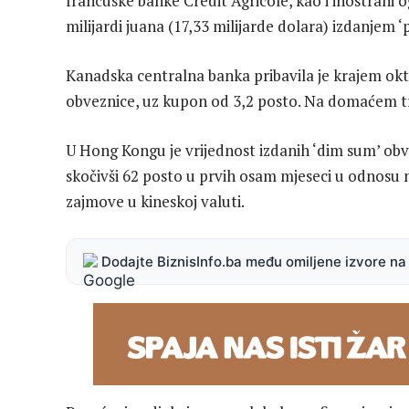
francuske banke Crédit Agricole, kao i inostrani 
milijardi juana (17,33 milijarde dolara) izdanjem 
Kanadska centralna banka pribavila je krajem okt
obveznice, uz kupon od 3,2 posto. Na domaćem trž
U Hong Kongu je vrijednost izdanih ‘dim sum’ obv
skočivši 62 posto u prvih osam mjeseci u odnosu na
zajmove u kineskoj valuti.
Dodajte BiznisInfo.ba među omiljene izvore n