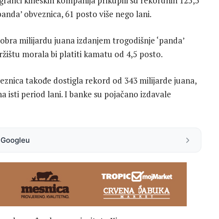
ogranci kineskih kompanija prikupili su rekordnih 125,5
‘panda’ obveznica, 61 posto više nego lani.
obra milijardu juana izdanjem trogodišnje ‘panda’
ištu morala bi platiti kamatu od 4,5 posto.
eznica takođe dostigla rekord od 343 milijarde juana,
 isti period lani. I banke su pojačano izdavale
a Googleu