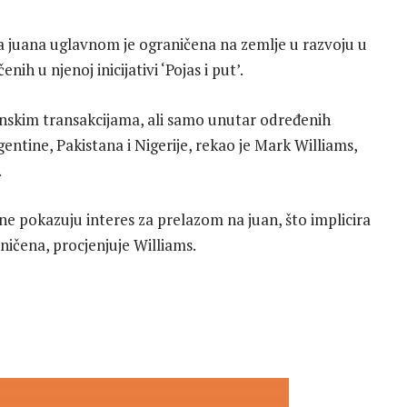
ba juana uglavnom je ograničena na zemlje u razvoju u
ih u njenoj inicijativi ‘Pojas i put’.
inskim transakcijama, ali samo unutar određenih
entine, Pakistana i Nigerije, rekao je Mark Williams,
.
e pokazuju interes za prelazom na juan, što implicira
ničena, procjenjuje Williams.