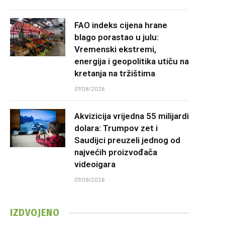
FAO indeks cijena hrane
blago porastao u julu:
Vremenski ekstremi,
energija i geopolitika utiču na
kretanja na tržištima
07/08/2026
Akvizicija vrijedna 55 milijardi
dolara: Trumpov zet i
Saudijci preuzeli jednog od
najvećih proizvođača
videoigara
07/08/2026
IZDVOJENO