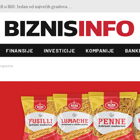
FAO indeks cijena hrane blago porastao u julu: Vremenski ekstremi, energija i geopolitika utiču na kretanja na tržištima
FINANSIJE
INVESTICIJE
KOMPANIJE
BANK
trgovine