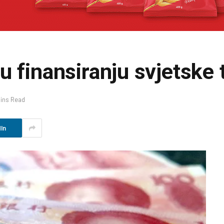
u finansiranju svjetske 
Mins Read
In