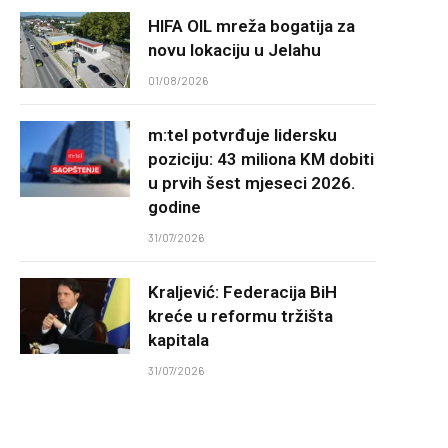
HIFA OIL mreža bogatija za
novu lokaciju u Jelahu
01/08/2026
m:tel potvrđuje lidersku
poziciju: 43 miliona KM dobiti
u prvih šest mjeseci 2026.
godine
31/07/2026
Kraljević: Federacija BiH
kreće u reformu tržišta
kapitala
31/07/2026