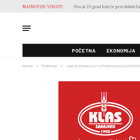
NAJNOVIJE VIJESTI
POČETNA
EKONOMIJA
Home
»
Finansije
»
Juan pretekao euro u finansiranju svjetske 