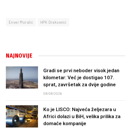
Enver Moralić
HPK Draksenić
NAJNOVIJE
Gradi se prvi neboder visok jedan
kilometar: Već je dostigao 107.
sprat, završetak za dvije godine
08/08/2026
Ko je LISCO: Najveća željezara u
Africi dolazi u BiH, velika prilika za
domaće kompanije