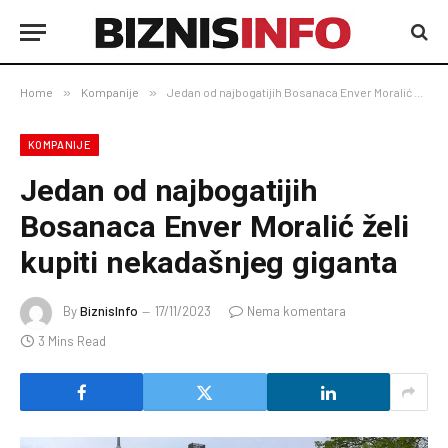
Home
»
Kompanije
»
Jedan od najbogatijih Bosanaca Enver Moralić želi kupiti nekadašnjeg giganta
KOMPANIJE
Jedan od najbogatijih
Bosanaca Enver Moralić želi
kupiti nekadašnjeg giganta
By
BiznisInfo
17/11/2023
Nema komentara
3 Mins Read