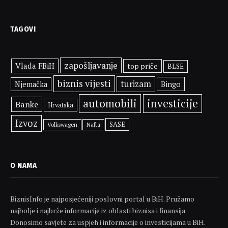
TAGOVI
zapošljavanje
Vlada FBiH
top priče
BLSE
biznis vijesti
turizam
Bingo
Njemačka
automobili
investicije
Banke
Hrvatska
Izvoz
SASE
Volkswagen
Nafta
O NAMA
BiznisInfo je najposjećeniji poslovni portal u BiH. Pružamo
najbolje i najbrže informacije iz oblasti biznisa i finansija.
Donosimo savjete za uspjeh i informacije o investicijama u BiH.