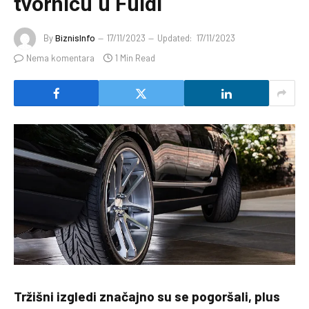
tvornicu u Fuldi
By
BiznisInfo
17/11/2023
Updated:
17/11/2023
Nema komentara
1 Min Read
Tržišni izgledi značajno su se pogoršali, plus