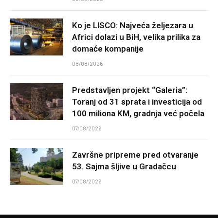
Ko je LISCO: Najveća željezara u
Africi dolazi u BiH, velika prilika za
domaće kompanije
08/08/2026
Predstavljen projekt “Galeria”:
Toranj od 31 sprata i investicija od
100 miliona KM, gradnja već počela
07/08/2026
Završne pripreme pred otvaranje
53. Sajma šljive u Gradačcu
07/08/2026