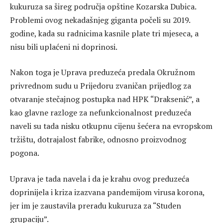
kukuruza sa šireg područja opštine Kozarska Dubica.
Problemi ovog nekadašnjeg giganta počeli su 2019.
godine, kada su radnicima kasnile plate tri mjeseca, a
nisu bili uplaćeni ni doprinosi.
Nakon toga je Uprava preduzeća predala Okružnom
privrednom sudu u Prijedoru zvaničan prijedlog za
otvaranje stečajnog postupka nad HPK “Draksenić”, a
kao glavne razloge za nefunkcionalnost preduzeća
naveli su tada nisku otkupnu cijenu šećera na evropskom
tržištu, dotrajalost fabrike, odnosno proizvodnog
pogona.
Uprava je tada navela i da je krahu ovog preduzeća
doprinijela i kriza izazvana pandemijom virusa korona,
jer im je zaustavila preradu kukuruza za “Studen
grupaciju”.