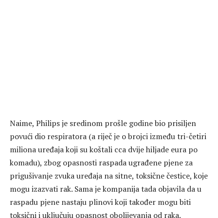
Naime, Philips je sredinom prošle godine bio prisiljen
povući dio respiratora (a riječ je o brojci između tri-četiri
miliona uređaja koji su koštali cca dvije hiljade eura po
komadu), zbog opasnosti raspada ugrađene pjene za
prigušivanje zvuka uređaja na sitne, toksične čestice, koje
mogu izazvati rak. Sama je kompanija tada objavila da u
raspadu pjene nastaju plinovi koji također mogu biti
toksični i uključuju opasnost obolijevanja od raka.