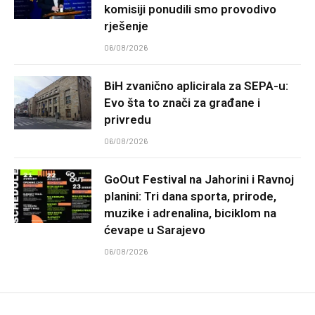
komisiji ponudili smo provodivo
rješenje
06/08/2026
BiH zvanično aplicirala za SEPA-u:
Evo šta to znači za građane i
privredu
06/08/2026
GoOut Festival na Jahorini i Ravnoj
planini: Tri dana sporta, prirode,
muzike i adrenalina, biciklom na
ćevape u Sarajevo
06/08/2026