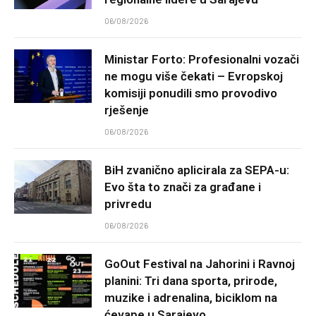
06/08/2026
Ministar Forto: Profesionalni vozači
ne mogu više čekati – Evropskoj
komisiji ponudili smo provodivo
rješenje
06/08/2026
BiH zvanično aplicirala za SEPA-u:
Evo šta to znači za građane i
privredu
06/08/2026
GoOut Festival na Jahorini i Ravnoj
planini: Tri dana sporta, prirode,
muzike i adrenalina, biciklom na
ćevape u Sarajevo