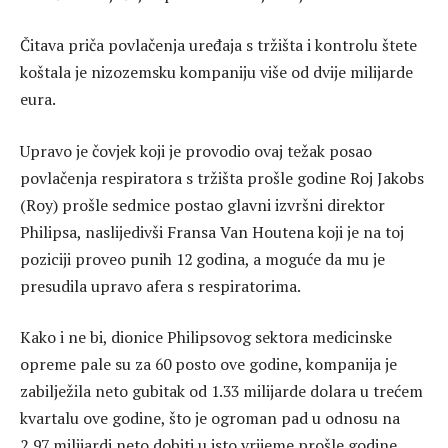
Čitava priča povlačenja uređaja s tržišta i kontrolu štete
koštala je nizozemsku kompaniju više od dvije milijarde
eura.
Upravo je čovjek koji je provodio ovaj težak posao
povlačenja respiratora s tržišta prošle godine Roj Jakobs
(Roy) prošle sedmice postao glavni izvršni direktor
Philipsa, naslijedivši Fransa Van Houtena koji je na toj
poziciji proveo punih 12 godina, a moguće da mu je
presudila upravo afera s respiratorima.
Kako i ne bi, dionice Philipsovog sektora medicinske
opreme pale su za 60 posto ove godine, kompanija je
zabilježila neto gubitak od 1.33 milijarde dolara u trećem
kvartalu ove godine, što je ogroman pad u odnosu na
2,97 milijardi neto dobiti u isto vrijeme prošle godine.