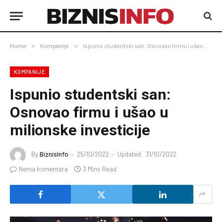
Home
»
Kompanije
»
Ispunio studentski san: Osnovao firmu i ušao u milionske investicije
KOMPANIJE
Ispunio studentski san:
Osnovao firmu i ušao u
milionske investicije
By
BiznisInfo
25/10/2022
Updated:
31/10/2022
Nema komentara
3 Mins Read