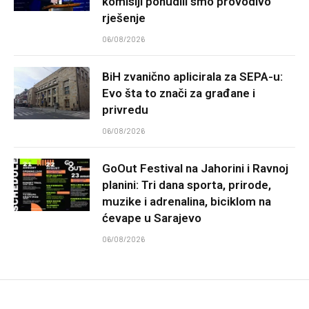
komisiji ponudili smo provodivo
rješenje
06/08/2026
BiH zvanično aplicirala za SEPA-u:
Evo šta to znači za građane i
privredu
06/08/2026
GoOut Festival na Jahorini i Ravnoj
planini: Tri dana sporta, prirode,
muzike i adrenalina, biciklom na
ćevape u Sarajevo
06/08/2026