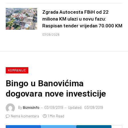
Zgrada Autocesta FBiH od 22
miliona KM ulazi u novu fazu:
Raspisan tender vrijedan 70.000 KM
07/08/2026
KOMPANIJE
Bingo u Banovićima
dogovara nove investicije
By
BiznisInfo
03/09/2019
Updated:
03/09/2019
Nema komentara
1 Min Read