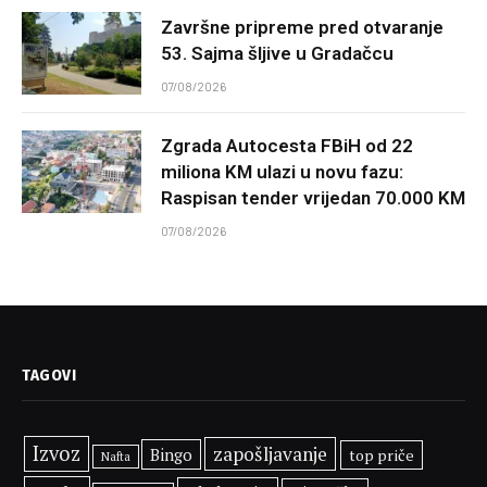
Završne pripreme pred otvaranje
53. Sajma šljive u Gradačcu
07/08/2026
Zgrada Autocesta FBiH od 22
miliona KM ulazi u novu fazu:
Raspisan tender vrijedan 70.000 KM
07/08/2026
TAGOVI
Izvoz
zapošljavanje
Bingo
top priče
Nafta