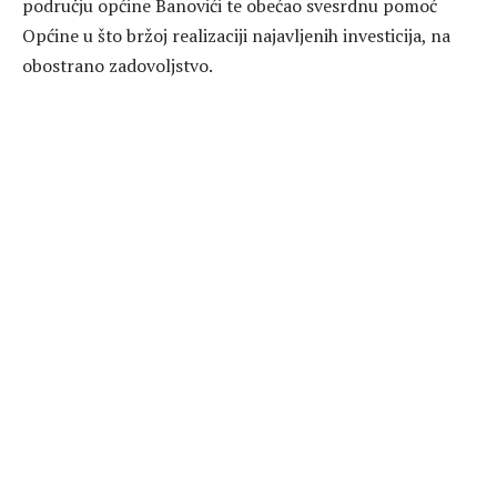
području općine Banovići te obećao svesrdnu pomoć
Općine u što bržoj realizaciji najavljenih investicija, na
obostrano zadovoljstvo.