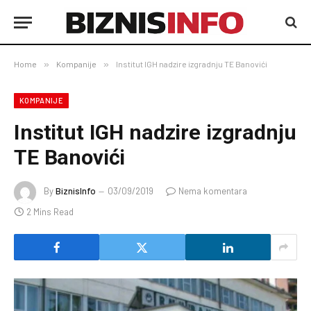
Home
»
Kompanije
»
Institut IGH nadzire izgradnju TE Banovići
KOMPANIJE
Institut IGH nadzire izgradnju
TE Banovići
By
BiznisInfo
03/09/2019
Nema komentara
2 Mins Read