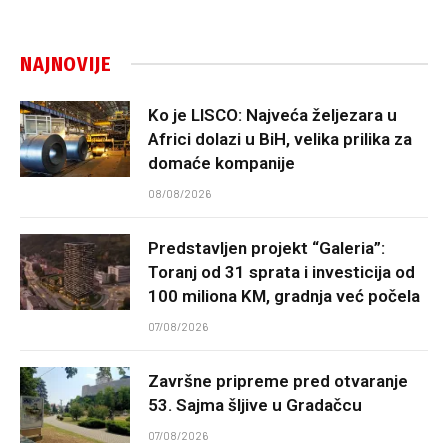
NAJNOVIJE
Ko je LISCO: Najveća željezara u
Africi dolazi u BiH, velika prilika za
domaće kompanije
08/08/2026
Predstavljen projekt “Galeria”:
Toranj od 31 sprata i investicija od
100 miliona KM, gradnja već počela
07/08/2026
Završne pripreme pred otvaranje
53. Sajma šljive u Gradačcu
07/08/2026