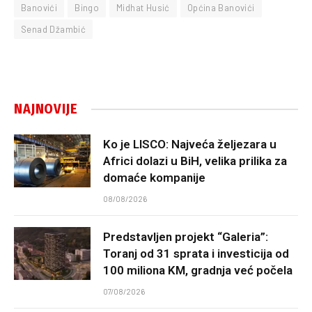
Banovići
Bingo
Midhat Husić
Općina Banovići
Senad Džambić
NAJNOVIJE
Ko je LISCO: Najveća željezara u
Africi dolazi u BiH, velika prilika za
domaće kompanije
08/08/2026
Predstavljen projekt “Galeria”:
Toranj od 31 sprata i investicija od
100 miliona KM, gradnja već počela
07/08/2026