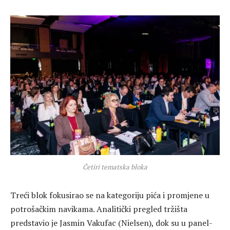
Četiri tematska bloka
Treći blok fokusirao se na kategoriju pića i promjene u
potrošačkim navikama. Analitički pregled tržišta
predstavio je Jasmin Vakufac (Nielsen), dok su u panel-