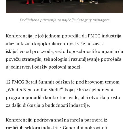
Dodijeljena priznanja za najbolje Category managere
Konferencija je još jednom potvrdila da FMCG industrija
ulazi u fazu u kojoj konkurentnost više ne zavisi
isključivo od proizvoda, već od sposobnosti kompanija da
povežu strategiju, tehnologiju i razumijevanje potrošača
u jedinstven i održiv poslovni model.
12.FMCG Retail Summit održan je pod krovnom temom
„What’s Next on the Shelf?“, koja je kroz cjelodnevni
program ponudila konkretne uvide, ali i otvorila prostor
za dalju diskusiju o budućnosti industrije.
Konferenciju podržava snažna mreža partnera iz
različitih sektora industrije. Generalni pokrovitelj