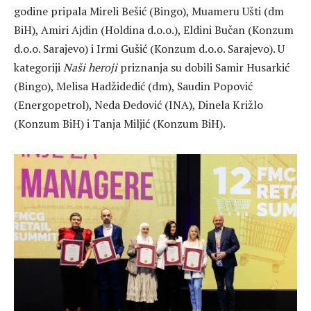
godine pripala Mireli Bešić (Bingo), Muameru Ušti (dm
BiH), Amiri Ajdin (Holdina d.o.o.), Eldini Bučan (Konzum
d.o.o. Sarajevo) i Irmi Gušić (Konzum d.o.o. Sarajevo). U
kategoriji
Naši heroji
priznanja su dobili Samir Husarkić
(Bingo), Melisa Hadžidedić (dm), Saudin Popović
(Energopetrol), Neda Đedović (INA), Dinela Križlo
(Konzum BiH) i Tanja Miljić (Konzum BiH).