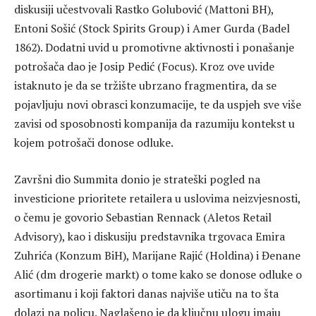
diskusiji učestvovali Rastko Golubović (Mattoni BH),
Entoni Sošić (Stock Spirits Group) i Amer Gurda (Badel
1862). Dodatni uvid u promotivne aktivnosti i ponašanje
potrošača dao je Josip Pedić (Focus). Kroz ove uvide
istaknuto je da se tržište ubrzano fragmentira, da se
pojavljuju novi obrasci konzumacije, te da uspjeh sve više
zavisi od sposobnosti kompanija da razumiju kontekst u
kojem potrošači donose odluke.
Završni dio Summita donio je strateški pogled na
investicione prioritete retailera u uslovima neizvjesnosti,
o čemu je govorio Sebastian Rennack (Aletos Retail
Advisory), kao i diskusiju predstavnika trgovaca Emira
Zuhrića (Konzum BiH), Marijane Rajić (Holdina) i Đenane
Alić (dm drogerie markt) o tome kako se donose odluke o
asortimanu i koji faktori danas najviše utiču na to šta
dolazi na policu. Naglašeno je da ključnu ulogu imaju