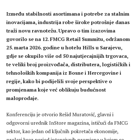
Između stabilnosti asortimana i potrebe za stalnim
inovacijama, industrija robe široke potrošnje danas
traži novu ravnotežu. Upravo o tim izazovima
govorilo se na 12. FMCG Retail Summitu, održanom
25. marta 2026. godine u hotelu Hills u Sarajevu,
gdje se okupilo više od 50 najutjecajnijih trgovaca,
te veliki broj proizvođača, distributera, logističkih i
tehnoloških kompanija iz Bosne i Hercegovine i
regije, kako bi podijelili svoje perspektive o
promjenama koje već oblikuju budućnost
maloprodaje.
Konferenciju je otvorio Rešid Muratović, glavni i
odgovorni urednik InStore magazina, ističući da FMCG
sektor, kao jedan od ključnih pokretača ekonomije,
prolazi kroz period intenzivnih promjena u kojem se