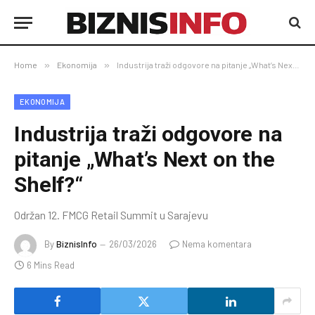
Home
»
Ekonomija
»
Industrija traži odgovore na pitanje „What’s Next on the Shelf?“
EKONOMIJA
Industrija traži odgovore na
pitanje „What’s Next on the
Shelf?“
Održan 12. FMCG Retail Summit u Sarajevu
By
BiznisInfo
26/03/2026
Nema komentara
6 Mins Read