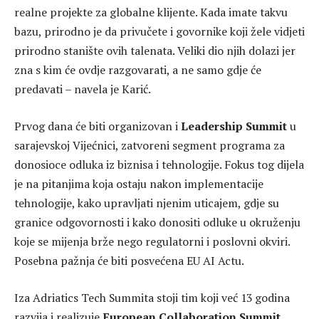
realne projekte za globalne klijente. Kada imate takvu
bazu, prirodno je da privučete i govornike koji žele vidjeti
prirodno stanište ovih talenata. Veliki dio njih dolazi jer
zna s kim će ovdje razgovarati, a ne samo gdje će
predavati – navela je Karić.
Prvog dana će biti organizovan i
Leadership Summit
u
sarajevskoj Vijećnici, zatvoreni segment programa za
donosioce odluka iz biznisa i tehnologije. Fokus tog dijela
je na pitanjima koja ostaju nakon implementacije
tehnologije, kako upravljati njenim uticajem, gdje su
granice odgovornosti i kako donositi odluke u okruženju
koje se mijenja brže nego regulatorni i poslovni okviri.
Posebna pažnja će biti posvećena EU AI Actu.
Iza Adriatics Tech Summita stoji tim koji već 13 godina
razvija i realizuje
European Collaboration Summit
,