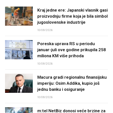
Kraj jedne ere: Japanski vlasnik gasi
proizvodnju firme koja je bila simbol
jugoslovenske industrije
10/08/2026
Poreska uprava RS u periodu
januar-juli ove godine prikupila 258
miliona KM više prihoda
10/08/2026
Macura gradi regionalnu finansijsku
imperiju: Osim Addika, kupio još
jednu banku i osiguranje
10/08/2026
m:tel NetBiz donosi veće brzine za