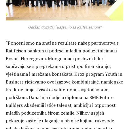
Održan događaj “Rastemo sa Raiffeisenom”
“Ponosni smo na snažne rezultate našeg partnerstva s
Raiffeisen bankom u podršci mladim poduzetnicima u
Bosni i Hercegovini. Mnogi mladi poslovni lideri
suočavaju se s preprekama u pristupu finansiranju,
vještinama i mrežama kontakata. Kroz program Youth in
Business rješavamo ove izazove kombinirajući namjenske
kreditne linije s visokokvalitetnom savjetodavnom
podrškom. Današnja dodjela diploma na SME Future
Builders Akademiji ističe talenat, ambiciju i otpornost
mladih poduzetnika širom zemlje. Njihov uspjeh
pokazuje zašto je ulaganje u biznise kojima rukovode
mladi ključno za inovacije, otvaranje radnih mjesta i