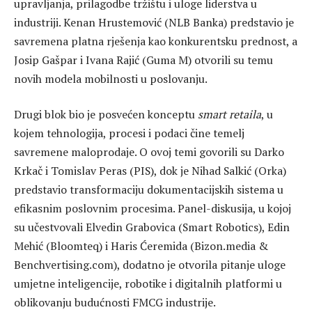
upravljanja, prilagodbe tržištu i uloge liderstva u
industriji. Kenan Hrustemović (NLB Banka) predstavio je
savremena platna rješenja kao konkurentsku prednost, a
Josip Gašpar i Ivana Rajić (Guma M) otvorili su temu
novih modela mobilnosti u poslovanju.
Drugi blok bio je posvećen konceptu
smart retaila
, u
kojem tehnologija, procesi i podaci čine temelj
savremene maloprodaje. O ovoj temi govorili su Darko
Krkač i Tomislav Peras (PIS), dok je Nihad Salkić (Orka)
predstavio transformaciju dokumentacijskih sistema u
efikasnim poslovnim procesima. Panel-diskusija, u kojoj
su učestvovali Elvedin Grabovica (Smart Robotics), Edin
Mehić (Bloomteq) i Haris Ćeremida (Bizon.media &
Benchvertising.com), dodatno je otvorila pitanje uloge
umjetne inteligencije, robotike i digitalnih platformi u
oblikovanju budućnosti FMCG industrije.