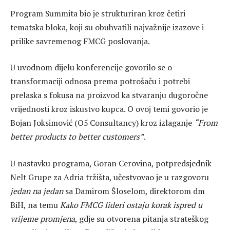
Program Summita bio je strukturiran kroz četiri
tematska bloka, koji su obuhvatili najvažnije izazove i
prilike savremenog FMCG poslovanja.
U uvodnom dijelu konferencije govorilo se o
transformaciji odnosa prema potrošaču i potrebi
prelaska s fokusa na proizvod ka stvaranju dugoročne
vrijednosti kroz iskustvo kupca. O ovoj temi govorio je
Bojan Joksimović (O5 Consultancy) kroz izlaganje
“From
better products to better customers”
.
U nastavku programa, Goran Cerovina, potpredsjednik
Nelt Grupe za Adria tržišta, učestvovao je u razgovoru
jedan na jedan
sa Damirom Šloselom, direktorom dm
BiH, na temu
Kako FMCG lideri ostaju korak ispred u
vrijeme promjena
, gdje su otvorena pitanja strateškog