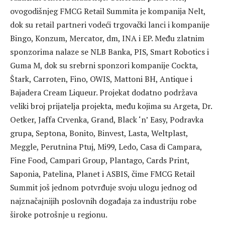
ovogodišnjeg FMCG Retail Summita je kompanija Nelt,
dok su retail partneri vodeći trgovački lanci i kompanije
Bingo, Konzum, Mercator, dm, INA i EP. Među zlatnim
sponzorima nalaze se NLB Banka, PIS, Smart Robotics i
Guma M, dok su srebrni sponzori kompanije Cockta,
Štark, Carroten, Fino, OWIS, Mattoni BH, Antique i
Bajadera Cream Liqueur. Projekat dodatno podržava
veliki broj prijatelja projekta, među kojima su Argeta, Dr.
Oetker, Jaffa Crvenka, Grand, Black ‘n’ Easy, Podravka
grupa, Septona, Bonito, Binvest, Lasta, Weltplast,
Meggle, Perutnina Ptuj, Mi99, Ledo, Casa di Campara,
Fine Food, Campari Group, Plantago, Cards Print,
Saponia, Patelina, Planet i ASBIS, čime FMCG Retail
Summit još jednom potvrđuje svoju ulogu jednog od
najznačajnijih poslovnih događaja za industriju robe
široke potrošnje u regionu.