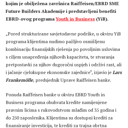
kojim je obilježena završnica Raiffeisen/EBRD SME
Future Builders Akademije i predstavljeni benefiti
EBRD-ovog programa
Youth in Business
(YiB).
„Pored strukturirane savjetodavne podrške, u okviru YiB
programa klijentima nudimo pažljivo osmišljenu
kombinaciju finansijskih rješenja po povoljnim uslovima
s ciljem unapređenja njihovih kapaciteta, te stvaranja
pretpostavki za njihov dugoročni uspjeh i održivi rast, ali
i jačanje cjelokupne ekonomske zajednice“, izjavio je
Lars
Frankemölle
, predsjednik Uprave Raiffeisen banke.
Ponuda Raiffeisen banke u okviru EBRD Youth in
Business programa obuhvata kredite namijenjene
pravnim licima s rukovodstvom mlađim od 35 godina i
do 250 zaposlenika. Klijentima su dostupni krediti za
finansiranje investicija, te krediti za trajna obrtna