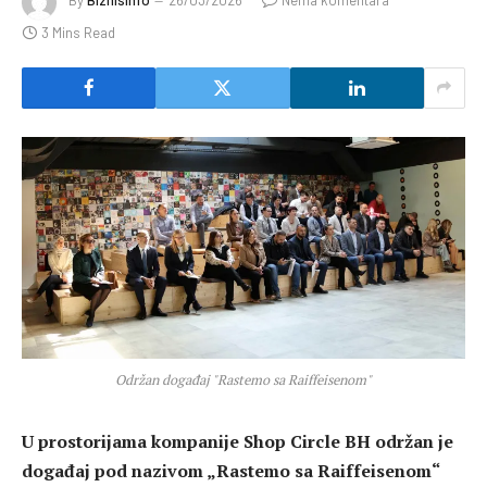
By
BiznisInfo
26/03/2026
Nema komentara
3 Mins Read
Održan događaj "Rastemo sa Raiffeisenom"
U prostorijama kompanije Shop Circle BH održan je
događaj pod nazivom „Rastemo sa Raiffeisenom“