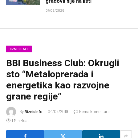
gradova nije na listi
07/08/2026
BIZNIS CAFE
BBI Business Club: Okrugli
sto “Metaloprerada i
energetika kao razvojne
grane regije”
By
BiznisInfo
04/02/2019
Nema komentara
1 Min Read