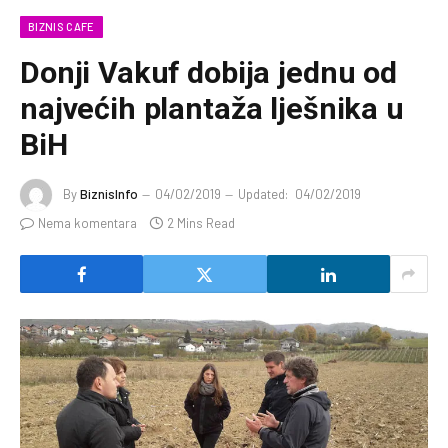
BIZNIS CAFE
Donji Vakuf dobija jednu od
najvećih plantaža lješnika u
BiH
By
BiznisInfo
04/02/2019
Updated:
04/02/2019
Nema komentara
2 Mins Read