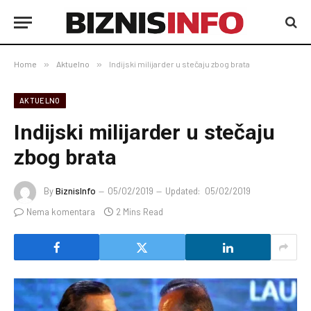
Home
»
Aktuelno
»
Indijski milijarder u stečaju zbog brata
AKTUELNO
Indijski milijarder u stečaju
zbog brata
By
BiznisInfo
05/02/2019
Updated:
05/02/2019
Nema komentara
2 Mins Read