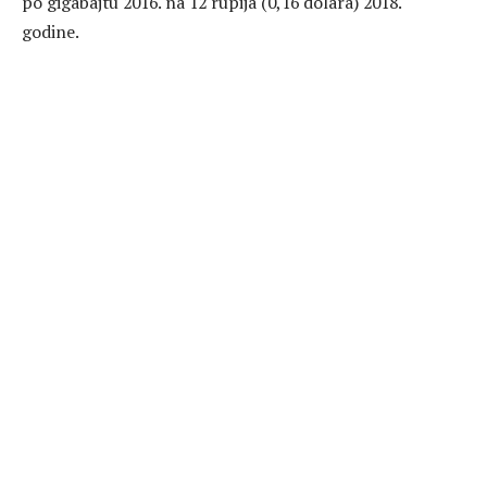
po gigabajtu 2016. na 12 rupija (0,16 dolara) 2018.
godine.