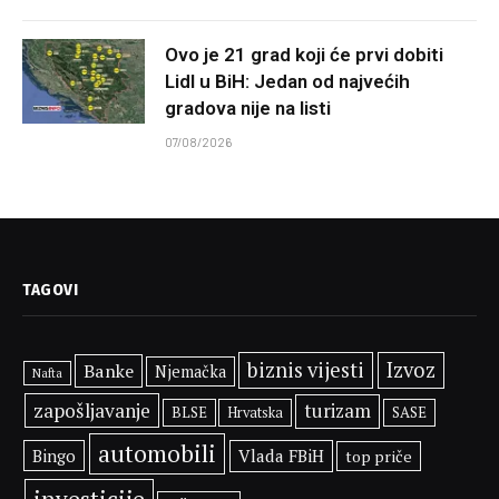
Ovo je 21 grad koji će prvi dobiti
Lidl u BiH: Jedan od najvećih
gradova nije na listi
07/08/2026
TAGOVI
biznis vijesti
Izvoz
Banke
Njemačka
Nafta
zapošljavanje
turizam
BLSE
SASE
Hrvatska
automobili
Bingo
Vlada FBiH
top priče