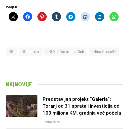
Podjeli:
BBI
BBI banka
BBI VIP Business Club
Edina Hasečić
NAJNOVIJE
Predstavljen projekt “Galeria”:
Toranj od 31 sprata i investicija od
100 miliona KM, gradnja već počela
07/08/2026