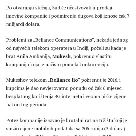
Po otvaranju stečaja, Sud će učestvovati u prodaji
imovine kompanije i podmirenju dugova koji iznose čak 7
milijardi dolara.
Problemi za „Reliance Communications“, nekada jednog
od najvećih telekom operatera u Indiji, počeli su kada je
brat Anila Ambanija,
Mukesh
, pokrenuo vlastitu
kompaniju koja je načisto pomela konkurenciju.
Mukeshov telekom „
Reliance Jio
“ pokrenut je 2016. i
kupcima je dao nevjerovatnu ponudu od čak 6 mjeseci
besplatnog korištenja 4G interneta i veoma niske cijene
nakon tog perioda.
Potez kompanije izazvao je brutalni rat na tržištu koji je
snizio cijene mobilnih podataka sa 206 rupija (3 dolara)