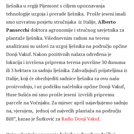
lješnika u regiji Pijemont s ciljem upoznavanja
tehnologije uzgoja i prerade lješnika. Prošle jeseni imali
smo uzvratnu posjetu stručnjaka iz Italije,
Alberto
Pansecchi
doktora agronomije i stručnog savjetnika za
plantaže lješnika. Višednevnim radom na terenu
analizirani su uslovi za uzgoj lješnika na području općine
Donji Vakuf. Nakon pozitivnih nalaza određena je
lokacija i izvršena priprema terena površine 30 dunuma
ili 3 hektara za sadnju lješnika. Zahvaljujući prijateljima iz
Italije, koji će obezbjediti sadnice lješnika za ovu našu
proizvodnju, i uz podršku načelnika općine Donji Vakuf,
Huse Sušića mi smo prošle jeseni izvršili pripremu
parcele na Voćnjaku. Za mjesec april najavljujemo sadnju
na, vjerujem, jednoj od najvećih plantaža na području
BiH”, kazao je Šutković za
Radio Donji Vakuf
.