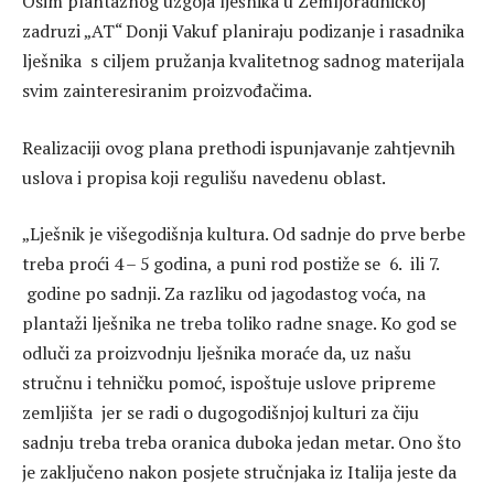
Osim plantažnog uzgoja lješnika u Zemljoradničkoj
zadruzi „AT“ Donji Vakuf planiraju podizanje i rasadnika
lješnika s ciljem pružanja kvalitetnog sadnog materijala
svim zainteresiranim proizvođačima.
Realizaciji ovog plana prethodi ispunjavanje zahtjevnih
uslova i propisa koji regulišu navedenu oblast.
„Lješnik je višegodišnja kultura. Od sadnje do prve berbe
treba proći 4 – 5 godina, a puni rod postiže se 6. ili 7.
godine po sadnji. Za razliku od jagodastog voća, na
plantaži lješnika ne treba toliko radne snage. Ko god se
odluči za proizvodnju lješnika moraće da, uz našu
stručnu i tehničku pomoć, ispoštuje uslove pripreme
zemljišta jer se radi o dugogodišnjoj kulturi za čiju
sadnju treba treba oranica duboka jedan metar. Ono što
je zaključeno nakon posjete stručnjaka iz Italija jeste da