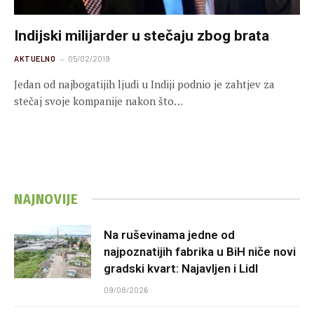
Indijski milijarder u stečaju zbog brata
AKTUELNO
05/02/2019
Jedan od najbogatijih ljudi u Indiji podnio je zahtjev za
stečaj svoje kompanije nakon što…
NAJNOVIJE
Na ruševinama jedne od
najpoznatijih fabrika u BiH niče novi
gradski kvart: Najavljen i Lidl
09/08/2026