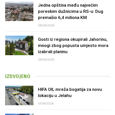
Jedna opština među najvećim
poreskim dužnicima u RS-u: Dug
premašio 6,4 miliona KM
09/08/2026
Gosti iz regiona okupirali Jahorinu,
mnogi zbog popusta umjesto mora
izabrali planinu
09/08/2026
IZDVOJENO
HIFA OIL mreža bogatija za novu
lokaciju u Jelahu
01/08/2026