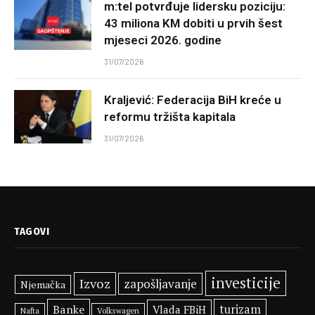
m:tel potvrđuje lidersku poziciju:
43 miliona KM dobiti u prvih šest
mjeseci 2026. godine
31/07/2026
Kraljević: Federacija BiH kreće u
reformu tržišta kapitala
31/07/2026
TAGOVI
investicije
Izvoz
zapošljavanje
Njemačka
Banke
turizam
Vlada FBiH
Volkswagen
Nafta