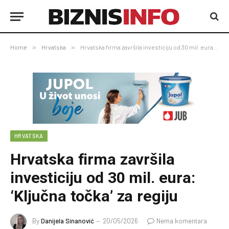
Home
»
Hrvatska
»
Hrvatska firma završila investiciju od 30 mil. eura: ‘Ključna točka’ za regiju
HRVATSKA
Hrvatska firma završila
investiciju od 30 mil. eura:
‘Ključna točka’ za regiju
By
Danijela Sinanović
20/05/2026
Nema komentara