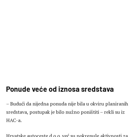
Ponude veće od iznosa sredstava
– Budući da nijedna ponuda nije bila u okviru planiranih
sredstava, postupak je bilo nužno poništiti – rekli su iz
HAC-a.
Hrvatske autoceste d.o.o. već su pokrenule aktivnosti za