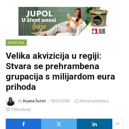
HRVATSKA
Velika akvizicija u regiji:
Stvara se prehrambena
grupacija s milijardom eura
prihoda
By
Bojana Šutvić
18/05/2026
Nema komentara
3 Mins Read