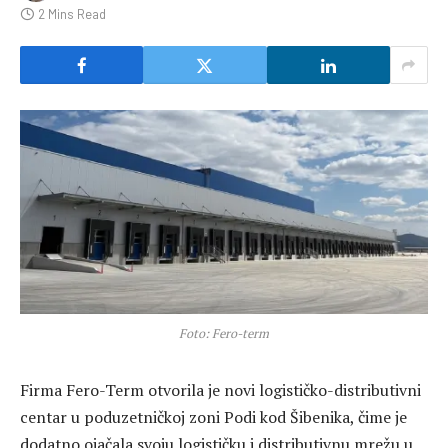
2 Mins Read
Foto: Fero-term
Firma
Fero-Term
otvorila je novi logističko-distributivni
centar u poduzetničkoj zoni Podi kod Šibenika, čime je
dodatno ojačala svoju logističku i distributivnu mrežu u