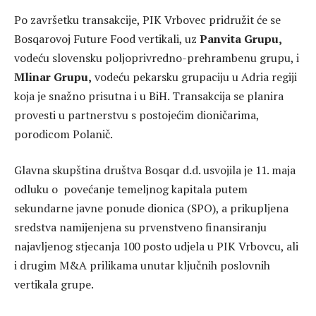
Po završetku transakcije, PIK Vrbovec pridružit će se
Bosqarovoj Future Food vertikali, uz
Panvita Grupu,
vodeću slovensku poljoprivredno-prehrambenu grupu, i
Mlinar Grupu,
vodeću pekarsku grupaciju u Adria regiji
koja je snažno prisutna i u BiH. Transakcija se planira
provesti u partnerstvu s postojećim dioničarima,
porodicom Polanič.
Glavna skupština društva Bosqar d.d. usvojila je 11. maja
odluku o povećanje temeljnog kapitala putem
sekundarne javne ponude dionica (SPO), a prikupljena
sredstva namijenjena su prvenstveno finansiranju
najavljenog stjecanja 100 posto udjela u PIK Vrbovcu, ali
i drugim M&A prilikama unutar ključnih poslovnih
vertikala grupe.‍