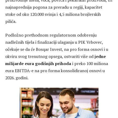
proizvodnje mesa, voća, povrća i pekarskih proizvoda, tri
najnaprednija pogona za preradu u regiji, kapacitet
stoke od oko 120.000 svinja i 4,5 miliona brojlerskih
pilića.
Podložno prethodnom regulatornom odobrenju
nadležnih tijela i finalizaciji ulaganja u PIK Vrbovec,
očekuje se da će Bosqar Invest, na pro forma osnovi i u
okviru svog trenutnog opsega, ostvariti više od
jedne
milijarde eura godišnjih prihoda
i preko 100 miliona
eura EBITDA-e na pro forma konsolidiranoj osnovi u
2026. godini.