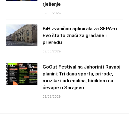
rješenje
06/08/2026
BiH zvanično aplicirala za SEPA-u:
Evo šta to znači za građane i
privredu
06/08/2026
GoOut Festival na Jahorini i Ravnoj
planini: Tri dana sporta, prirode,
muzike i adrenalina, biciklom na
ćevape u Sarajevo
06/08/2026