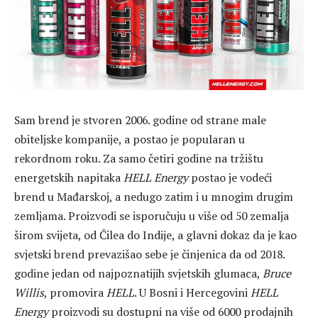
Sam brend je stvoren 2006. godine od strane male
obiteljske kompanije, a postao je popularan u
rekordnom roku. Za samo četiri godine na tržištu
energetskih napitaka
HELL
Energy
postao je vodeći
brend u Mađarskoj, a nedugo zatim i u mnogim drugim
zemljama. Proizvodi se isporučuju u više od 50 zemalja
širom svijeta, od Čilea do Indije, a glavni dokaz da je kao
svjetski brend prevazišao sebe je činjenica da od 2018.
godine jedan od najpoznatijih svjetskih glumaca,
Bruce
Willis
, promovira
HELL
. U Bosni i Hercegovini
HELL
Energy
proizvodi su dostupni na više od 6000 prodajnih