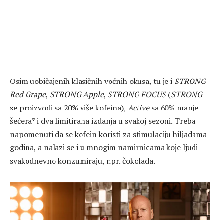
Osim uobičajenih klasičnih voćnih okusa, tu je i
STRONG
Red Grape
,
STRONG Apple
,
STRONG FOCUS
(
STRONG
se proizvodi sa 20% više kofeina),
Active
sa 60% manje
šećera* i dva limitirana izdanja u svakoj sezoni. Treba
napomenuti da se kofein koristi za stimulaciju hiljadama
godina, a nalazi se i u mnogim namirnicama koje ljudi
svakodnevno konzumiraju, npr. čokolada.