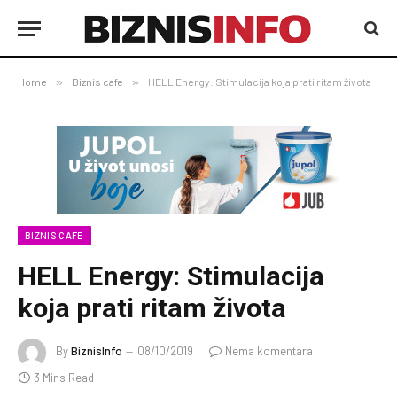
Home
»
Biznis cafe
»
HELL Energy: Stimulacija koja prati ritam života
BIZNIS CAFE
HELL Energy: Stimulacija
koja prati ritam života
By
BiznisInfo
08/10/2019
Nema komentara
3 Mins Read