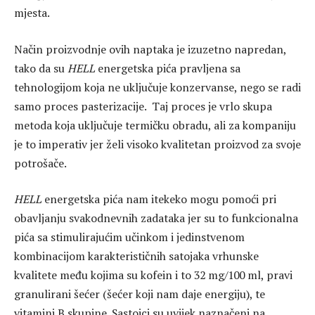
mjesta.
Način proizvodnje ovih naptaka je izuzetno napredan,
tako da su
HELL
energetska pića pravljena sa
tehnologijom koja ne uključuje konzervanse, nego se radi
samo proces pasterizacije. Taj proces je vrlo skupa
metoda koja uključuje termičku obradu, ali za kompaniju
je to imperativ jer želi visoko kvalitetan proizvod za svoje
potrošače.
HELL
energetska pića nam itekeko mogu pomoći pri
obavljanju svakodnevnih zadataka jer su to funkcionalna
pića sa stimulirajućim učinkom i jedinstvenom
kombinacijom karakterističnih satojaka vrhunske
kvalitete među kojima su kofein i to 32 mg/100 ml, pravi
granulirani šećer (šećer koji nam daje energiju), te
vitamini B skupine. Sastojci su uvijek naznačeni na