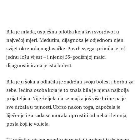
Bila je mlada, uspješna pilotka koja živi svoj život u
najvećoj mjeri. Međutim, dijagnoza je odjednom njen
svijet okrenula naglavačke. Povrh svega, primila je još
jednu lošu vijest – i njenoj 55-godišnjoj majci
dijagnosticirana je ista bolest.
Bila je u šoku a odlučila je zadržati svoju bolest i borbu za
sebe. Jedina osoba koja je to znala bila je njena najbolja
prijateljica. Nije željela da se majka još više brine pa je
sve držala u tajnosti. Ubrzo nakon toga, započela je
liječenje i za sada se morala oprostiti od neba i letenja,
posla koji je voljela.
“U početku nisam moglo vjerovati ili prihvatiti da imam