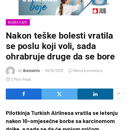
BIZNIS CAFE
Nakon teške bolesti vratila
se poslu koji voli, sada
ohrabruje druge da se bore
By
BiznisInfo
06/10/2019
Nema komentara
2 Mins Read
Pilotkinja Turkish Airlinesa vratila se letenju
nakon 10-omjesečne borbe sa karcinomom
dojke, a nada se da će svojom pričom