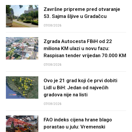
Završne pripreme pred otvaranje
53. Sajma šljive u Gradačcu
07/08/2026
Zgrada Autocesta FBiH od 22
miliona KM ulazi u novu fazu:
Raspisan tender vrijedan 70.000 KM
07/08/2026
Ovo je 21 grad koji će prvi dobiti
Lidl u BiH: Jedan od najvećih
gradova nije na listi
07/08/2026
FAO indeks cijena hrane blago
porastao u julu: Vremenski