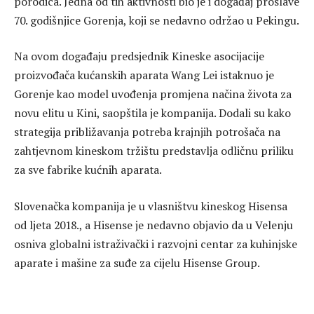
porodica. Jedna od tih aktivnosti bio je i događaj proslave
70. godišnjice Gorenja, koji se nedavno održao u Pekingu.
Na ovom događaju predsjednik Kineske asocijacije
proizvođača kućanskih aparata Wang Lei istaknuo je
Gorenje kao model uvođenja promjena načina života za
novu elitu u Kini, saopštila je kompanija. Dodali su kako
strategija približavanja potreba krajnjih potrošača na
zahtjevnom kineskom tržištu predstavlja odličnu priliku
za sve fabrike kućnih aparata.
Slovenačka kompanija je u vlasništvu kineskog Hisensa
od ljeta 2018., a Hisense je nedavno objavio da u Velenju
osniva globalni istraživački i razvojni centar za kuhinjske
aparate i mašine za suđe za cijelu Hisense Group.