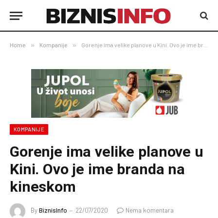
Home
»
Kompanije
»
Gorenje ima velike planove u Kini. Ovo je ime branda na kineskom
KOMPANIJE
Gorenje ima velike planove u
Kini. Ovo je ime branda na
kineskom
By
BiznisInfo
22/07/2020
Nema komentara