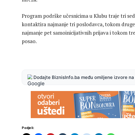
Program podrške učesnicima u Klubu traje tri se
kontaktira najmanje tri poslodavca, tokom druge
najmanje pet samoinicijativnih prijava i tokom tre
posao.
Dodajte BiznisInfo.ba među omiljene izvore n
Podjeli: