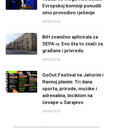
Evropskoj komisiji ponudili
smo provodivo rješenje
06/08/2026
BiH zvanično aplicirala za
SEPA-u: Evo šta to znači za
građane i privredu
06/08/2026
GoOut Festival na Jahorini i
Ravnoj planini: Tri dana
sporta, prirode, muzike i
adrenalina, biciklom na
ćevape u Sarajevo
06/08/2026