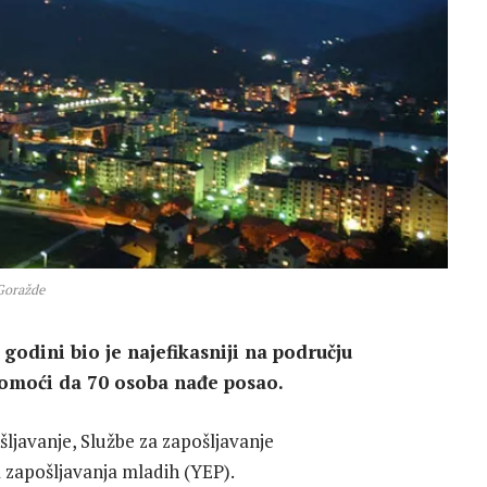
Goražde
godini bio je najefikasniji na području
pomoći da 70 osoba nađe posao.
ljavanje, Službe za zapošljavanje
zapošljavanja mladih (YEP).