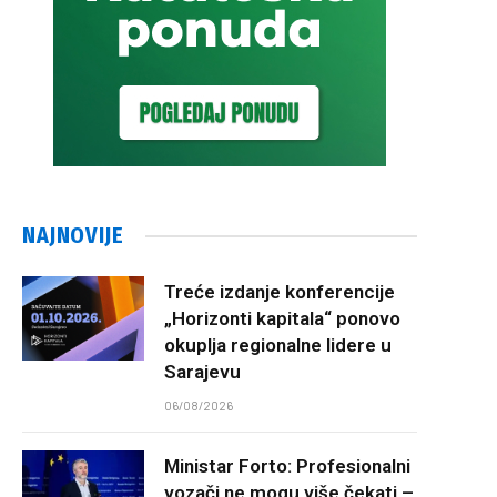
NAJNOVIJE
Treće izdanje konferencije
„Horizonti kapitala“ ponovo
okuplja regionalne lidere u
Sarajevu
06/08/2026
Ministar Forto: Profesionalni
vozači ne mogu više čekati –