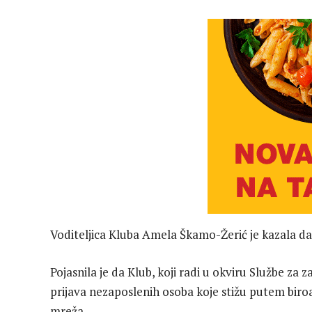
Voditeljica Kluba Amela Škamo-Žerić je kazala da 
Pojasnila je da Klub, koji radi u okviru Službe za
prijava nezaposlenih osoba koje stižu putem biroa
mreža.