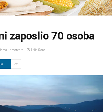
ni zaposlio 70 osoba
Nema komentara
1 Min Read
In