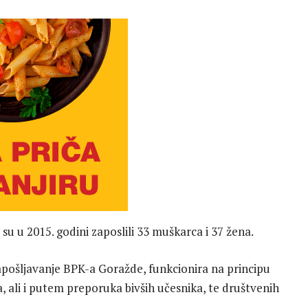
su u 2015. godini zaposlili 33 muškarca i 37 žena.
 zapošljavanje BPK-a Goražde, funkcionira na principu
, ali i putem preporuka bivših učesnika, te društvenih