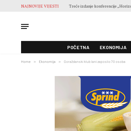
NAJNOVIJE VIJESTI
POČETNA
EKONOMIJA
Home
»
Ekonomija
»
Goraždanski klub lani zaposlio 70 osoba