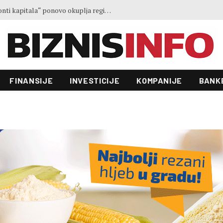
Ministar Forto: Profesionalni vozači ne mogu više čekati – Evropskoj komisiji ponudili smo provodivo rješenje
FINANSIJE
INVESTICIJE
KOMPANIJE
BANK