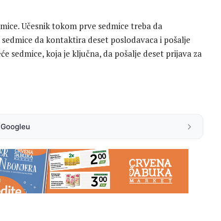
dmice. Učesnik tokom prve sedmice treba da
 sedmice da kontaktira deset poslodavaca i pošalje
će sedmice, koja je ključna, da pošalje deset prijava za
a Googleu