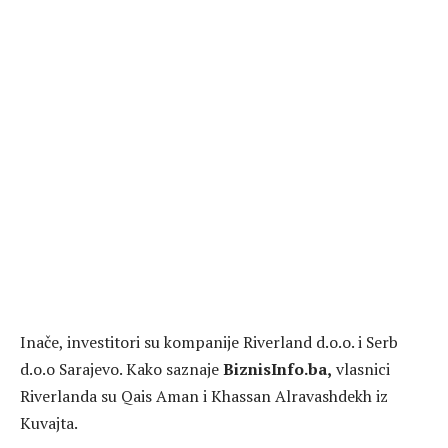
Inače, investitori su kompanije Riverland d.o.o. i Serb
d.o.o Sarajevo. Kako saznaje
BiznisInfo.ba,
vlasnici
Riverlanda su Qais Aman i Khassan Alravashdekh iz
Kuvajta.