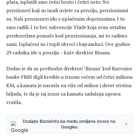
plata, isplatili smo četiri bruto i četiri neto. Svi
penzioneri koji su imali uvjete za penziju, penzionisani
su. Naši penzioneri idu s uplaćenim doprinosima. I to
smo radili. I to bez subvencije Vlade koja svim ostalim
preduzećima pomaže kod penzionisanja, mi to radimo
sami. Isplaćeni su i topli obroci i bajramluci. Ove godine
29 radnika ide u penziju – kaže direktor Binasa.
Dodao je da su prethodni direktori ‘Binasa’ kod Razvojne
banke FBiH digli kredite u iznosu većem od četiri miliona
KM, a kamata je narasla na više od milion i devet stotina
hiljada, te da je taj iznos za kamatu sadašnja uprava
vratila.
Dodajte BiznisInfo.ba među omiljene izvore na
Googleu