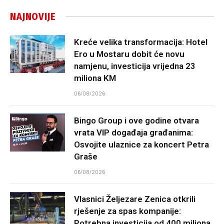
NAJNOVIJE
Kreće velika transformacija: Hotel
Ero u Mostaru dobit će novu
namjenu, investicija vrijedna 23
miliona KM
06/08/2026
Bingo Group i ove godine otvara
vrata VIP događaja građanima:
Osvojite ulaznice za koncert Petra
Graše
06/08/2026
Vlasnici Željezare Zenica otkrili
rješenje za spas kompanije:
Potrebna investicija od 400 miliona