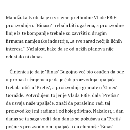
Mandžuka tvrdi da je u vrijeme prethodne Vlade FBiH
proizvodnja u ‘Binasu’ trebala biti ugašena, a proizvodne
linije iz te kompanije trebale su završiti u drugim
firmama namjenske industrije, „a sve zarad nečijih ličnih
interesa“. Nažalost, kaže da se od nekih planova nije
odustalo ni danas.
– Činjenica je da je ‘Binas’ Bugojno već bio osuđen da ode
u propast i činjenica je da je čak proizvodnja upaljača
trebala otići u ‘Pretis’, a proizvodnja granate u ‘Ginex’
Goražde. Potvrđujem to jer je Vlada FBiH dala ‘Pretisu’
da usvaja naše upaljače, znači da paralelno radi taj
proizvod koji mi radimo i od kojeg živimo. Nažalost, i dan
danas se ta saga vodi i dan danas se pokušava da ‘Pretis’
počne s proizvodnjom upaljača i da eliminiše ‘Binas’