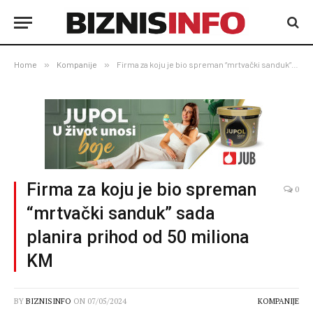
Home
»
Kompanije
»
Firma za koju je bio spreman “mrtvački sanduk” sada planira prihod od 50 miliona KM
Firma za koju je bio spreman
0
“mrtvački sanduk” sada
planira prihod od 50 miliona
KM
BY
BIZNISINFO
ON
07/05/2024
KOMPANIJE