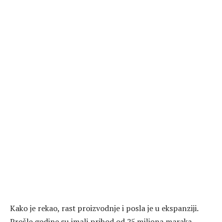
Kako je rekao, rast proizvodnje i posla je u ekspanziji.
Prošle godine su imali prihod od 25 miliona maraka.