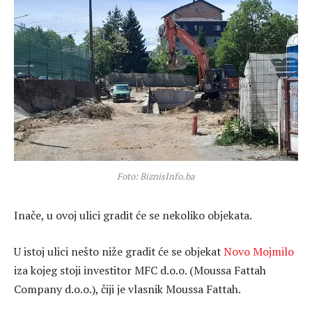
Foto: BiznisInfo.ba
Inače, u ovoj ulici gradit će se nekoliko objekata.
U istoj ulici nešto niže gradit će se objekat
Novo Mojmilo
iza kojeg stoji investitor MFC d.o.o. (Moussa Fattah
Company d.o.o.), čiji je vlasnik Moussa Fattah.