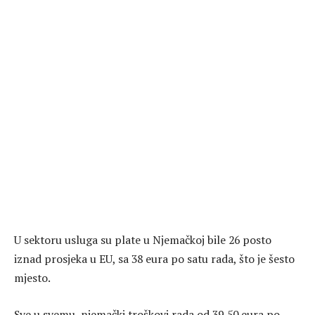
U sektoru usluga su plate u Njemačkoj bile 26 posto
iznad prosjeka u EU, sa 38 eura po satu rada, što je šesto
mjesto.
Sve u svemu, njemački troškovi rada od 39,50 eura po