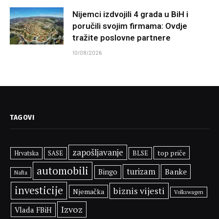
Nijemci izdvojili 4 grada u BiH i
poručili svojim firmama: Ovdje
tražite poslovne partnere
10/08/2026
TAGOVI
zapošljavanje
top priče
SASE
BLSE
Hrvatska
automobili
turizam
Banke
Bingo
Nafta
investicije
biznis vijesti
Njemačka
Volkswagen
Izvoz
Vlada FBiH