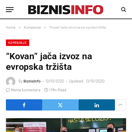
Home
»
Kompanije
»
“Kovan” jača izvoz na evropska tržišta
KOMPANIJE
“Kovan” jača izvoz na
evropska tržišta
By
BiznisInfo
12/10/2020
Updated:
12/10/2020
Nema komentara
1 Min Read