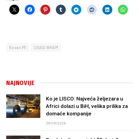
Kovan MI
USAID WHAM
NAJNOVIJE
Ko je LISCO: Najveća željezara u
Africi dolazi u BiH, velika prilika za
domaće kompanije
08/08/2026