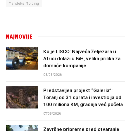
Mandeks Molding
NAJNOVIJE
Ko je LISCO: Najveća željezara u
Africi dolazi u BiH, velika prilika za
domaće kompanije
08/08/2026
Predstavljen projekt “Galeria”:
Toranj od 31 sprata i investicija od
100 miliona KM, gradnja već počela
07/08/2026
Završne pripreme pred otvaranje