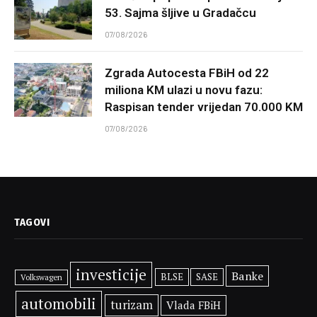
53. Sajma šljive u Gradačcu
07/08/2026
Zgrada Autocesta FBiH od 22
miliona KM ulazi u novu fazu:
Raspisan tender vrijedan 70.000 KM
07/08/2026
TAGOVI
investicije
Banke
BLSE
SASE
Volkswagen
automobili
turizam
Vlada FBiH