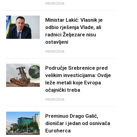
05/08/2026
Ministar Lakić: Vlasnik je
odbio rješenja Vlade, ali
radnici Željezare nisu
ostavljeni
05/08/2026
Područje Srebrenice pred
velikim investicijama: Ovdje
leže metali koje Evropa
očajnički treba
05/08/2026
Preminuo Drago Galić,
dioničar i jedan od osnivača
Euroherca