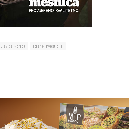
Slavica Korica
strane investicije