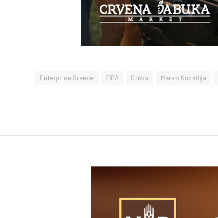
Enterprise Greece
FIPA
Grčka
Marko Kubatlija