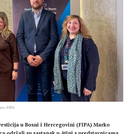
to: FIPA
esticija u Bosni i Hercegovini (FIPA) Marko
ca održali su sastanak u Atini s predstavnicama