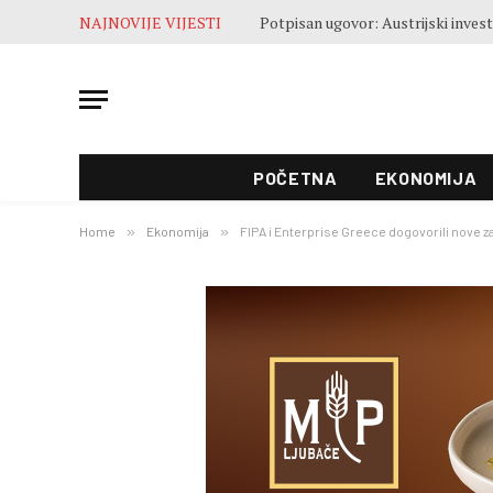
NAJNOVIJE VIJESTI
POČETNA
EKONOMIJA
Home
»
Ekonomija
»
FIPA i Enterprise Greece dogovorili nove zaj