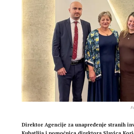
Fo
Direktor Agencije za unapređenje stranih inv
Kubatlija i pomoćnica direktora Slavica Kori