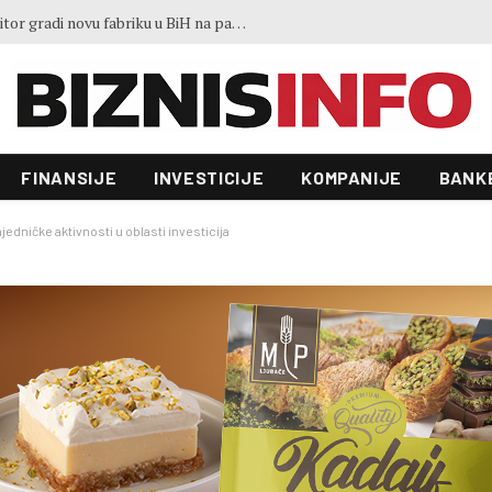
Ministar Lakić: Vlasnik je odbio rješenja Vlade, ali radnici Željezare nisu ostavljeni
FINANSIJE
INVESTICIJE
KOMPANIJE
BANK
edničke aktivnosti u oblasti investicija