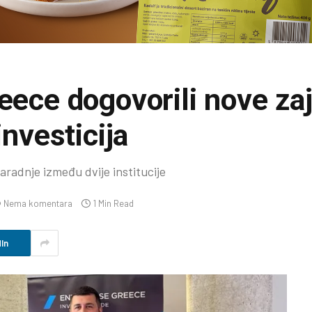
reece dogovorili nove za
investicija
radnje između dvije institucije
Nema komentara
1 Min Read
In