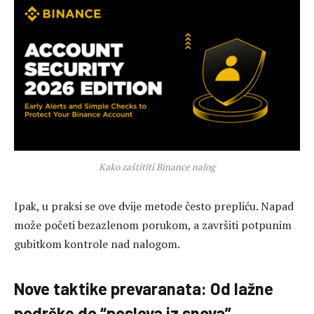
Kako zaštititi Binance nalog
Ipak, u praksi se ove dvije metode često prepliću. Napad
može početi bezazlenom porukom, a završiti potpunim
gubitkom kontrole nad nalogom.
Nove taktike prevaranata: Od lažne
podrške do “poslova iz snova”