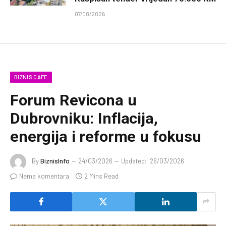
07/08/2026
BIZNIS CAFE
Forum Revicona u
Dubrovniku: Inflacija,
energija i reforme u fokusu
By
BiznisInfo
24/03/2026
Updated:
26/03/2026
Nema komentara
2 Mins Read