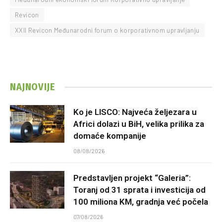
Revicon
XXII Revicon Međunarodni forum o korporativnom upravljanju
NAJNOVIJE
Ko je LISCO: Najveća željezara u
Africi dolazi u BiH, velika prilika za
domaće kompanije
08/08/2026
Predstavljen projekt “Galeria”:
Toranj od 31 sprata i investicija od
100 miliona KM, gradnja već počela
07/08/2026