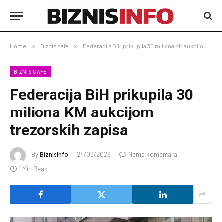
Home
»
Biznis cafe
»
Federacija BiH prikupila 30 miliona KM aukcijom trezorskih zapisa
BIZNIS CAFE
Federacija BiH prikupila 30
miliona KM aukcijom
trezorskih zapisa
By
BiznisInfo
24/03/2026
Nema komentara
1 Min Read