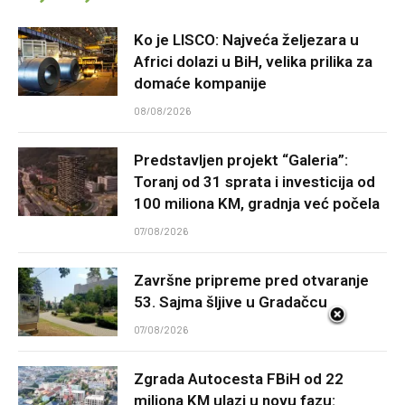
Ko je LISCO: Najveća željezara u
Africi dolazi u BiH, velika prilika za
domaće kompanije
08/08/2026
Predstavljen projekt “Galeria”:
Toranj od 31 sprata i investicija od
100 miliona KM, gradnja već počela
07/08/2026
Završne pripreme pred otvaranje
53. Sajma šljive u Gradačcu
07/08/2026
Zgrada Autocesta FBiH od 22
miliona KM ulazi u novu fazu: