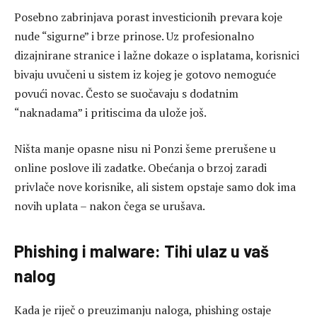
Posebno zabrinjava porast investicionih prevara koje
nude “sigurne” i brze prinose. Uz profesionalno
dizajnirane stranice i lažne dokaze o isplatama, korisnici
bivaju uvučeni u sistem iz kojeg je gotovo nemoguće
povući novac. Često se suočavaju s dodatnim
“naknadama” i pritiscima da ulože još.
Ništa manje opasne nisu ni Ponzi šeme prerušene u
online poslove ili zadatke. Obećanja o brzoj zaradi
privlače nove korisnike, ali sistem opstaje samo dok ima
novih uplata – nakon čega se urušava.
Phishing i malware: Tihi ulaz u vaš
nalog
Kada je riječ o preuzimanju naloga, phishing ostaje