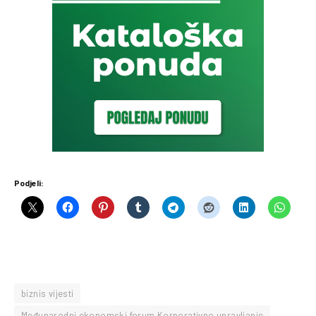
Podjeli:
biznis vijesti
Međunarodni ekonomski forum Korporativno upravljanje