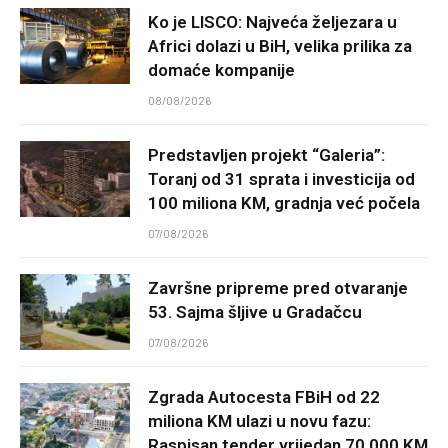
Ko je LISCO: Najveća željezara u
Africi dolazi u BiH, velika prilika za
domaće kompanije
08/08/2026
Predstavljen projekt “Galeria”:
Toranj od 31 sprata i investicija od
100 miliona KM, gradnja već počela
07/08/2026
Završne pripreme pred otvaranje
53. Sajma šljive u Gradačcu
07/08/2026
Zgrada Autocesta FBiH od 22
miliona KM ulazi u novu fazu:
Raspisan tender vrijedan 70.000 KM