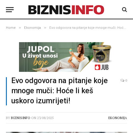
Home
»
Ekonomija
»
Evo odgovora na pitanje koje mnoge muči: Hoće li keš uskoro izumrijeti!
Evo odgovora na pitanje koje
0
mnoge muči: Hoće li keš
uskoro izumrijeti!
BY
BIZNISINFO
ON
23/08/2025
EKONOMIJA