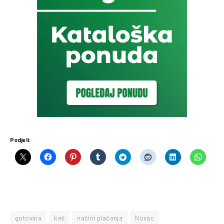
Podjeli:
gotovina
keš
načini plaćanja
Novac