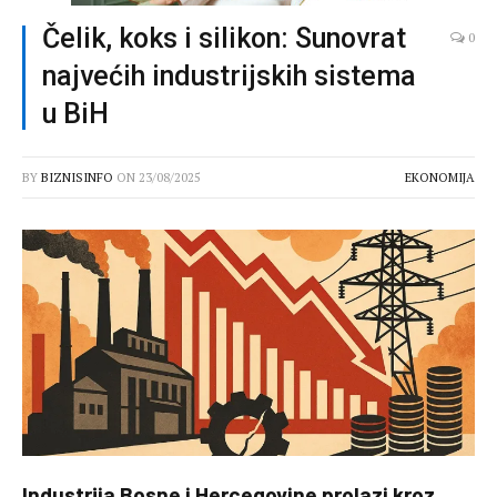
Čelik, koks i silikon: Sunovrat
0
najvećih industrijskih sistema
u BiH
BY
BIZNISINFO
ON
23/08/2025
EKONOMIJA
Industrija Bosne i Hercegovine prolazi kroz