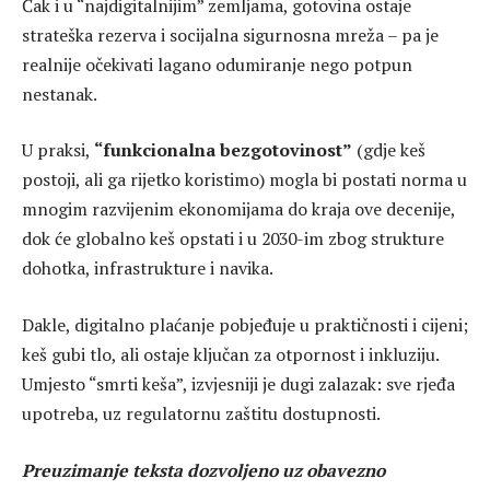
Čak i u “najdigitalnijim” zemljama, gotovina ostaje
strateška rezerva i socijalna sigurnosna mreža – pa je
realnije očekivati lagano odumiranje nego potpun
nestanak.
U praksi,
“funkcionalna bezgotovinost”
(gdje keš
postoji, ali ga rijetko koristimo) mogla bi postati norma u
mnogim razvijenim ekonomijama do kraja ove decenije,
dok će globalno keš opstati i u 2030-im zbog strukture
dohotka, infrastrukture i navika.
Dakle, digitalno plaćanje pobjeđuje u praktičnosti i cijeni;
keš gubi tlo, ali ostaje ključan za otpornost i inkluziju.
Umjesto “smrti keša”, izvjesniji je dugi zalazak: sve rjeđa
upotreba, uz regulatornu zaštitu dostupnosti.
Preuzimanje teksta dozvoljeno uz obavezno