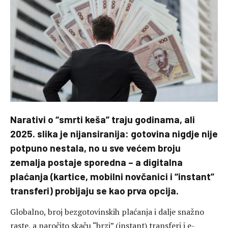
Narativi o “smrti keša” traju godinama, ali
2025. slika je nijansiranija: gotovina nigdje nije
potpuno nestala, no u sve većem broju
zemalja postaje sporedna – a digitalna
plaćanja (kartice, mobilni novčanici i “instant”
transferi) probijaju se kao prva opcija.
Globalno, broj bezgotovinskih plaćanja i dalje snažno
raste, a naročito skaču “brzi” (instant) transferi i e-