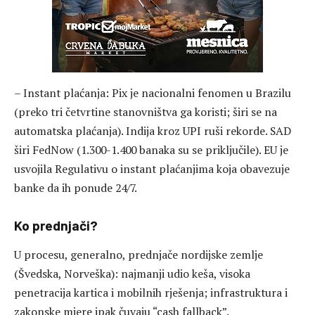
– Instant plaćanja: Pix je nacionalni fenomen u Brazilu
(preko tri četvrtine stanovništva ga koristi; širi se na
automatska plaćanja). Indija kroz UPI ruši rekorde. SAD
širi FedNow (1.300-1.400 banaka su se priključile). EU je
usvojila Regulativu o instant plaćanjima koja obavezuje
banke da ih ponude 24/7.
Ko prednjači?
U procesu, generalno, prednjače nordijske zemlje
(Švedska, Norveška): najmanji udio keša, visoka
penetracija kartica i mobilnih rješenja; infrastruktura i
zakonske mjere ipak čuvaju “cash fallback”.