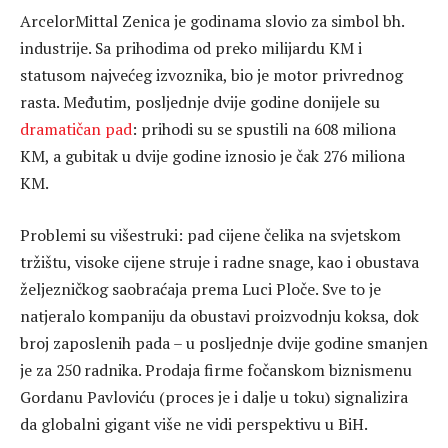
ArcelorMittal Zenica je godinama slovio za simbol bh.
industrije. Sa prihodima od preko milijardu KM i
statusom najvećeg izvoznika, bio je motor privrednog
rasta. Međutim, posljednje dvije godine donijele su
dramatičan pad
: prihodi su se spustili na 608 miliona
KM, a gubitak u dvije godine iznosio je čak 276 miliona
KM.
Problemi su višestruki: pad cijene čelika na svjetskom
tržištu, visoke cijene struje i radne snage, kao i obustava
željezničkog saobraćaja prema Luci Ploče. Sve to je
natjeralo kompaniju da obustavi proizvodnju koksa, dok
broj zaposlenih pada – u posljednje dvije godine smanjen
je za 250 radnika. Prodaja firme fočanskom biznismenu
Gordanu Pavloviću (proces je i dalje u toku) signalizira
da globalni gigant više ne vidi perspektivu u BiH.