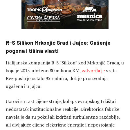
R-S Silikon Mrkonjić Grad i Jajce: Gašenje
pogona i tišina vlasti
Italijanska kompanija R-S “Silikon” kod Mrkonjić Grada, u
koju je 2015. uloženo 80 miliona KM,
zatvorila je
vrata.
Bez posla je ostalo 95 radnika, dok je proizvodnja
ugašena i u Jajcu.
Uzroci su rast cijene struje, kolaps evropskog tržišta i
nedostatak institucionalne reakcije. Direktorica fabrike
navela je da su pokušali izdržati turbulentno razdoblje,
ali divljajuće cijene električne energije i nepostojanje