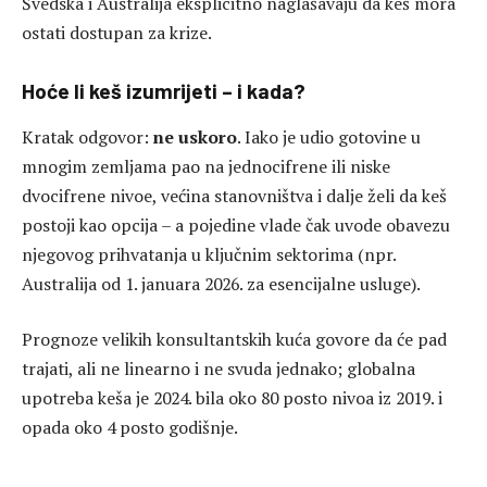
Švedska i Australija eksplicitno naglašavaju da keš mora
ostati dostupan za krize.
Hoće li keš izumrijeti – i kada?
Kratak odgovor:
ne uskoro
. Iako je udio gotovine u
mnogim zemljama pao na jednocifrene ili niske
dvocifrene nivoe, većina stanovništva i dalje želi da keš
postoji kao opcija – a pojedine vlade čak uvode obavezu
njegovog prihvatanja u ključnim sektorima (npr.
Australija od 1. januara 2026. za esencijalne usluge).
Prognoze velikih konsultantskih kuća govore da će pad
trajati, ali ne linearno i ne svuda jednako; globalna
upotreba keša je 2024. bila oko 80 posto nivoa iz 2019. i
opada oko 4 posto godišnje.