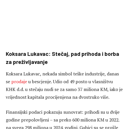
Koksara Lukavac: Stečaj, pad prihoda i borba
za preživljavanje
Koksara Lukavac, nekada simbol teške industrije, danas
se
prodaje
u bescjenje. Udio od 49 posto u vlasništvu
KHK d.d. u stečaju nudi se za samo 37 miliona KM, iako je
vrijednost kapitala procijenjena na dvostruko više.
Finansijski podaci pokazuju sunovrat: prihodi su u dvije
godine prepolovljeni – sa preko 600 miliona KM u 2022.
na svega 298 miliona u 2024. godini. Gubici su se prošle