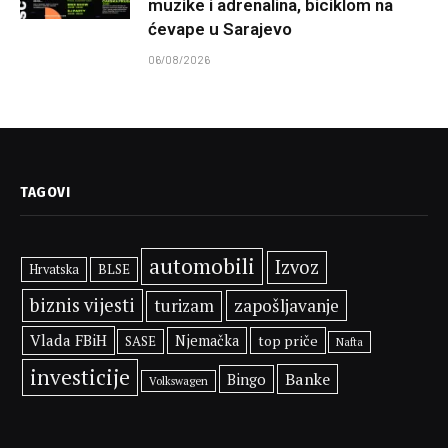
muzike i adrenalina, biciklom na
ćevape u Sarajevo
06/08/2026
TAGOVI
automobili
Izvoz
BLSE
Hrvatska
biznis vijesti
zapošljavanje
turizam
Vlada FBiH
Njemačka
top priče
SASE
Nafta
investicije
Banke
Bingo
Volkswagen