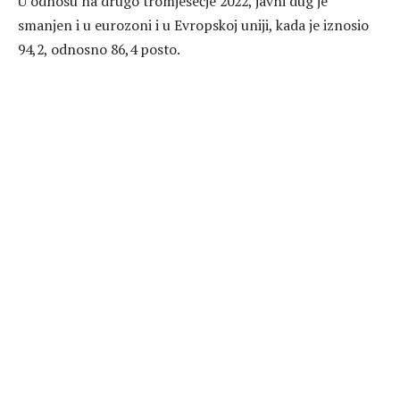
U odnosu na drugo tromjesečje 2022, javni dug je
smanjen i u eurozoni i u Evropskoj uniji, kada je iznosio
94,2, odnosno 86,4 posto.