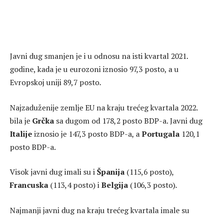
Javni dug smanjen je i u odnosu na isti kvartal 2021.
godine, kada je u eurozoni iznosio 97,3 posto, a u
Evropskoj uniji 89,7 posto.
Najzaduženije zemlje EU na kraju trećeg kvartala 2022.
bila je
Grčka
sa dugom od 178,2 posto BDP-a. Javni dug
Italije
iznosio je 147,3 posto BDP-a, a
Portugala
120,1
posto BDP-a.
Visok javni dug imali su i
Španija
(115,6 posto),
Francuska
(113,4 posto) i
Belgija
(106,3 posto).
Najmanji javni dug na kraju trećeg kvartala imale su