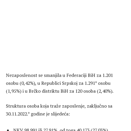
Nezaposlenost se smanjila u Federaciji BiH za 1.201
osobu (0,42%), u Republici Srpskoj za 1.291* osobu
(1,95%) i u Brčko distriktu BiH za 120 osoba (2,40%).
Struktura osoba koja traže zaposlenje, zaključno sa
30.11.2022.* godine je slijedeća:
NKV 98.991 ili 27,91%, od toga 40.173 (27,03%)