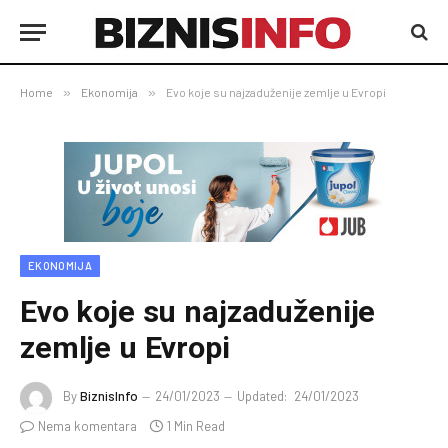
Home
»
Ekonomija
»
Evo koje su najzaduženije zemlje u Evropi
EKONOMIJA
Evo koje su najzaduženije
zemlje u Evropi
By
BiznisInfo
24/01/2023
Updated:
24/01/2023
Nema komentara
1 Min Read