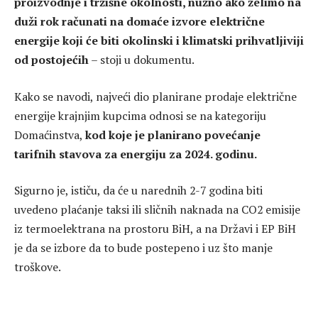
proizvodnje i tržišne okolnosti, nužno ako želimo na
duži rok računati na domaće izvore električne
energije koji će biti okolinski i klimatski prihvatljiviji
od postojećih
– stoji u dokumentu.
Kako se navodi, najveći dio planirane prodaje električne
energije krajnjim kupcima odnosi se na kategoriju
Domaćinstva,
kod koje je planirano povećanje
tarifnih stavova za energiju za 2024. godinu.
Sigurno je, ističu, da će u narednih 2-7 godina biti
uvedeno plaćanje taksi ili sličnih naknada na CO2 emisije
iz termoelektrana na prostoru BiH, a na Državi i EP BiH
je da se izbore da to bude postepeno i uz što manje
troškove.