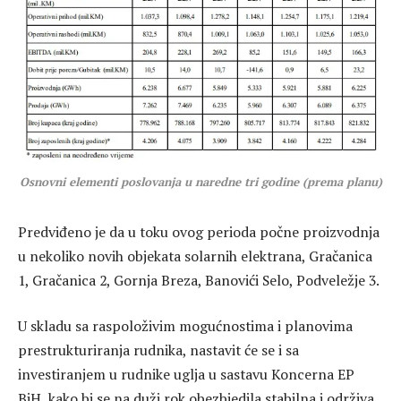
Osnovni elementi poslovanja u naredne tri godine (prema planu)
Predviđeno je da u toku ovog perioda počne proizvodnja
u nekoliko novih objekata solarnih elektrana, Gračanica
1, Gračanica 2, Gornja Breza, Banovići Selo, Podveležje 3.
U skladu sa raspoloživim mogućnostima i planovima
prestrukturiranja rudnika, nastavit će se i sa
investiranjem u rudnike uglja u sastavu Koncerna EP
BiH, kako bi se na duži rok obezbjedila stabilna i održiva