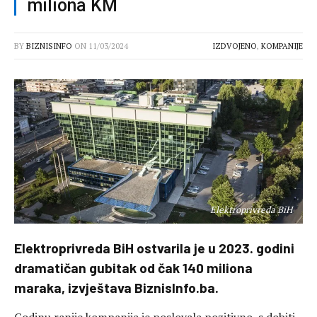
miliona KM
BY
BIZNISINFO
ON
11/03/2024
IZDVOJENO
,
KOMPANIJE
Elektroprivreda BiH
Elektroprivreda BiH ostvarila je u 2023. godini
dramatičan gubitak od čak 140 miliona
maraka, izvještava BiznisInfo.ba.