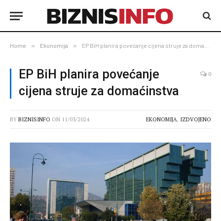
Home
»
Ekonomija
»
EP BiH planira povećanje cijena struje za domaćinstva
EP BiH planira povećanje
0
cijena struje za domaćinstva
BY
BIZNISINFO
ON
11/03/2024
EKONOMIJA
,
IZDVOJENO