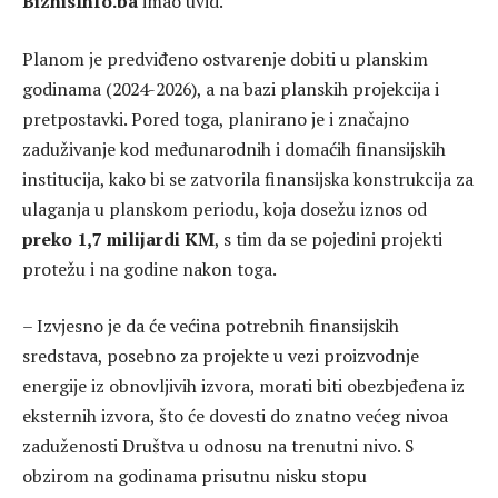
BiznisInfo.ba
imao uvid.
Planom je predviđeno ostvarenje dobiti u planskim
godinama (2024-2026), a na bazi planskih projekcija i
pretpostavki. Pored toga, planirano je i značajno
zaduživanje kod međunarodnih i domaćih finansijskih
institucija, kako bi se zatvorila finansijska konstrukcija za
ulaganja u planskom periodu, koja dosežu iznos od
preko 1,7 milijardi KM
, s tim da se pojedini projekti
protežu i na godine nakon toga.
– Izvjesno je da će većina potrebnih finansijskih
sredstava, posebno za projekte u vezi proizvodnje
energije iz obnovljivih izvora, morati biti obezbjeđena iz
eksternih izvora, što će dovesti do znatno većeg nivoa
zaduženosti Društva u odnosu na trenutni nivo. S
obzirom na godinama prisutnu nisku stopu