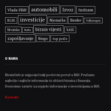
automobili
Izvoz
turizam
Vlada FBiH
investicije
Banke
Njemačka
BLSE
Volkswagen
biznis vijesti
SASE
Hrvatska
Nafta
zapošljavanje
Bingo
top priče
O NAMA
BiznisInfo je najposjećeniji poslovni portal u BiH. Pružamo
najbolje i najbrže informacije iz oblasti biznisa i finansija.
Donosimo savjete za uspjeh i informacije o investicijama u BiH.
Kontakt