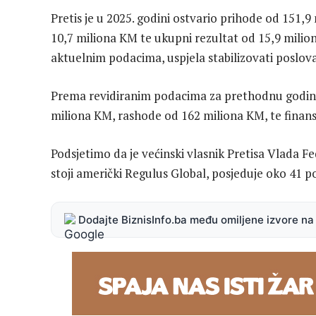
Pretis je u 2025. godini ostvario prihode od 151,
10,7 miliona KM te ukupni rezultat od 15,9 mili
aktuelnim podacima, uspjela stabilizovati poslov
Prema revidiranim podacima za prethodnu godinu, 
miliona KM, rashode od 162 miliona KM, te finans
Podsjetimo da je većinski vlasnik Pretisa Vlada Fe
stoji američki Regulus Global, posjeduje oko 41 p
Dodajte BiznisInfo.ba među omiljene izvore n