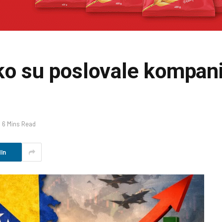
 su poslovale kompani
6 Mins Read
In