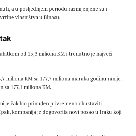
uti, a u posljednjem periodu razmijenjene su i
rtine vlasništva u Binasu.
itak
gubitkom od 15,3 miliona KM i trenutno je najveći
93,7 miliona KM sa 177,7 miliona maraka godinu ranije.
on sa 177,1 miliona KM.
i je čak bio prinuđen privremeno obustaviti
 Ipak, kompanija je dogovorila novi posao u Iraku koji