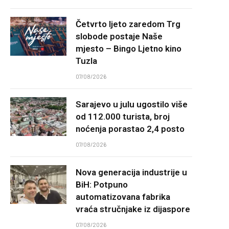
Četvrto ljeto zaredom Trg
slobode postaje Naše
mjesto – Bingo Ljetno kino
Tuzla
07/08/2026
Sarajevo u julu ugostilo više
od 112.000 turista, broj
noćenja porastao 2,4 posto
07/08/2026
Nova generacija industrije u
BiH: Potpuno
automatizovana fabrika
vraća stručnjake iz dijaspore
07/08/2026