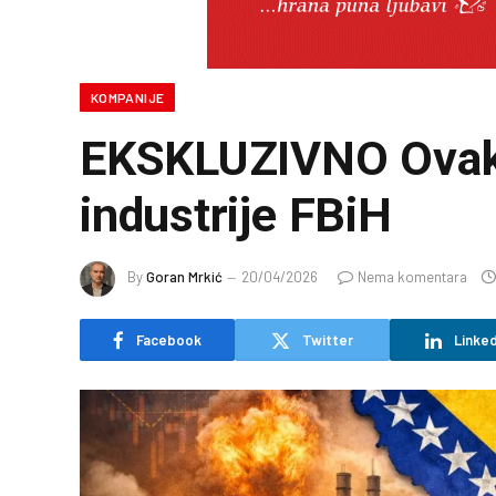
KOMPANIJE
EKSKLUZIVNO Ovako
industrije FBiH
By
Goran Mrkić
20/04/2026
Nema komentara
Facebook
Twitter
Linked