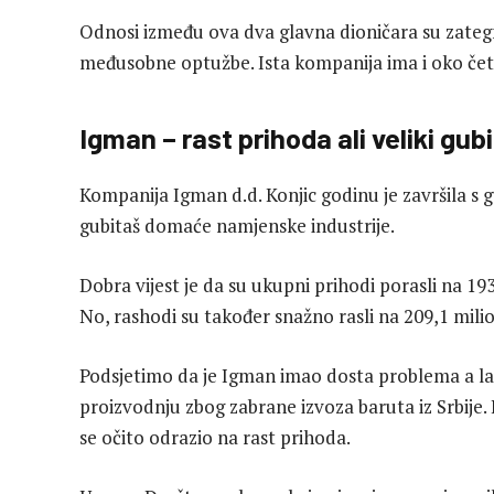
Odnosi između ova dva glavna dioničara su zategn
međusobne optužbe. Ista kompanija ima i oko četv
Igman – rast prihoda ali veliki gub
Kompanija Igman d.d. Konjic godinu je završila s 
gubitaš domaće namjenske industrije.
Dobra vijest je da su ukupni prihodi porasli na 1
No, rashodi su također snažno rasli na 209,1 mili
Podsjetimo da je Igman imao dosta problema a lan
proizvodnju zbog zabrane izvoza baruta iz Srbije.
se očito odrazio na rast prihoda.