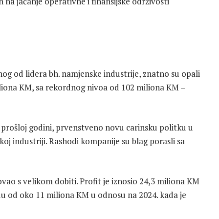
na jačanje operativne i finansijske održivosti
og od lidera bh. namjenske industrije, znatno su opali
miliona KM, sa rekordnog nivoa od 102 miliona KM –
prošloj godini, prvenstveno novu carinsku politku u
oj industriji. Rashodi kompanije su blag porasli sa
vao s velikom dobiti. Profit je iznosio 24,3 miliona KM
adu od oko 11 miliona KM u odnosu na 2024. kada je