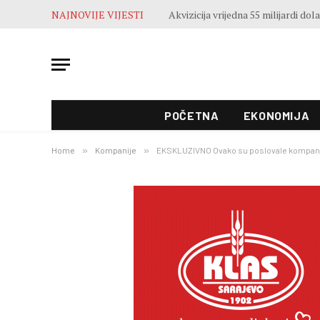
NAJNOVIJE VIJESTI
POČETNA
EKONOMIJA
Home
»
Kompanije
»
EKSKLUZIVNO Ovako su poslovale kompanij