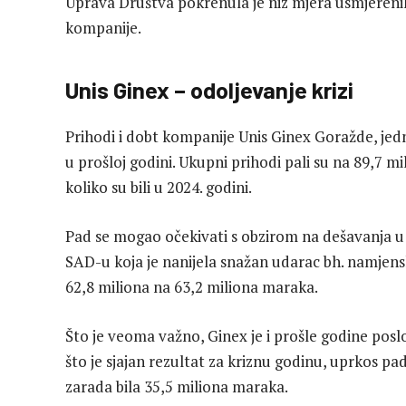
Uprava Društva pokrenula je niz mjera usmjerenih 
kompanije.
Unis Ginex – odoljevanje krizi
Prihodi i dobt kompanije Unis Ginex Goražde, jedn
u prošloj godini. Ukupni prihodi pali su na 89,7 
koliko su bili u 2024. godini.
Pad se mogao očekivati s obzirom na dešavanja u 
SAD-u koja je nanijela snažan udarac bh. namjensk
62,8 miliona na 63,2 miliona maraka.
Što je veoma važno, Ginex je i prošle godine poslo
što je sjajan rezultat za kriznu godinu, uprkos p
zarada bila 35,5 miliona maraka.