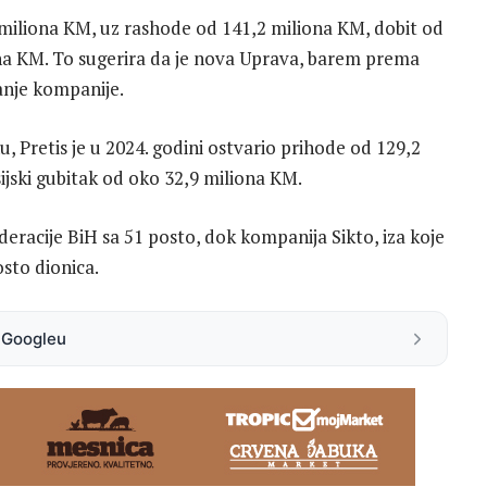
9 miliona KM, uz rashode od 141,2 miliona KM, dobit od
ona KM. To sugerira da je nova Uprava, barem prema
anje kompanije.
Pretis je u 2024. godini ostvario prihode od 129,2
ijski gubitak od oko 32,9 miliona KM.
deracije BiH sa 51 posto, dok kompanija Sikto, iza koje
osto dionica.
a Googleu