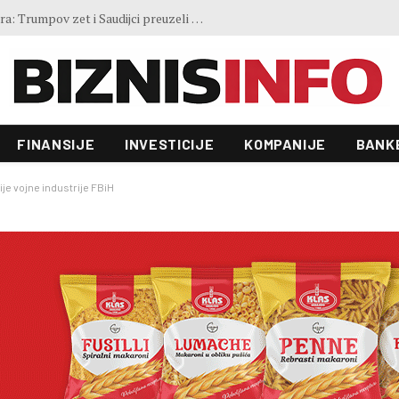
Četvrto ljeto zaredom Trg slobode postaje Naše mjesto – Bingo Ljetno kino Tuzla
FINANSIJE
INVESTICIJE
KOMPANIJE
BANK
e vojne industrije FBiH