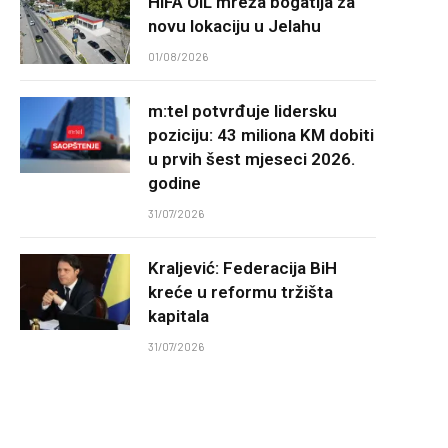
HIFA OIL mreža bogatija za
novu lokaciju u Jelahu
01/08/2026
m:tel potvrđuje lidersku
poziciju: 43 miliona KM dobiti
u prvih šest mjeseci 2026.
godine
31/07/2026
Kraljević: Federacija BiH
kreće u reformu tržišta
kapitala
31/07/2026