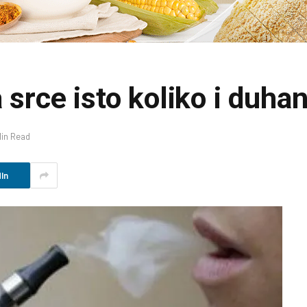
 srce isto koliko i duha
Min Read
In