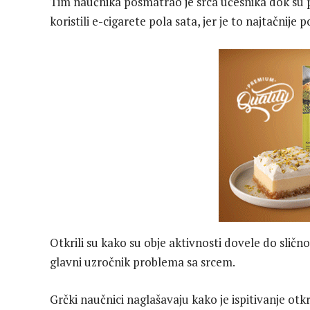
Tim naučnika posmatrao je srca učesnika dok su p
koristili e-cigarete pola sata, jer je to najtačnij
Otkrili su kako su obje aktivnosti dovele do slično
glavni uzročnik problema sa srcem.
Grčki naučnici naglašavaju kako je ispitivanje otk