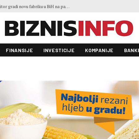
Ministar Lakić: Vlasnik je odbio rješenja Vlade, ali radnici Željezare nisu ostavljeni
FINANSIJE
INVESTICIJE
KOMPANIJE
BANK