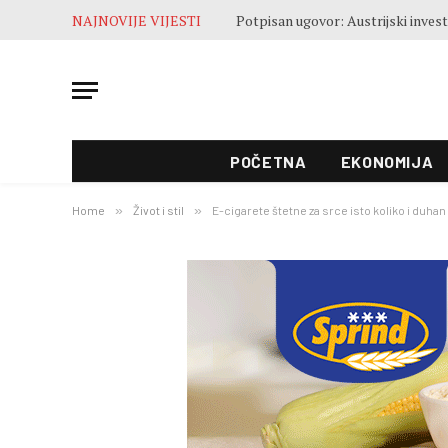
NAJNOVIJE VIJESTI
POČETNA
EKONOMIJA
Home
»
Život i stil
»
E-cigarete štetne za srce isto koliko i duhan