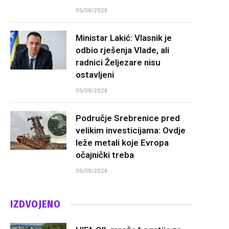
05/08/2026
Ministar Lakić: Vlasnik je
odbio rješenja Vlade, ali
radnici Željezare nisu
ostavljeni
05/08/2026
Područje Srebrenice pred
velikim investicijama: Ovdje
leže metali koje Evropa
očajnički treba
05/08/2026
IZDVOJENO