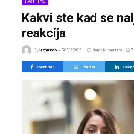
ŽIVOT I STIL
Kakvi ste kad se nalj
reakcija
By
BiznisInfo
30/08/2016
Nema komentara
7
Facebook
Twitter
Linked