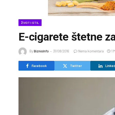
ŽIVOT I STIL
E-cigarete štetne za
By
BiznisInfo
31/08/2016
Nema komentara
1 
Facebook
Twitter
Linked