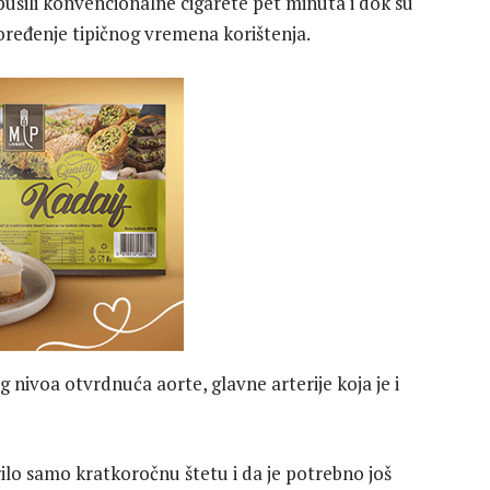
ušili konvencionalne cigarete pet minuta i dok su
e poređenje tipičnog vremena korištenja.
g nivoa otvrdnuća aorte, glavne arterije koja je i
rilo samo kratkoročnu štetu i da je potrebno još