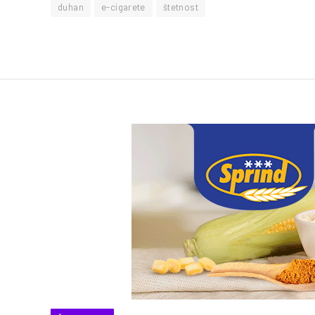
duhan
e-cigarete
štetnost