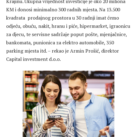
Krajinu. Ukupna vrijednost investicije je oko 20 miliona
KM i donosi minimalno 300 radnih mjesta. Na 13.500
kvadrata prodajnog prostora u 30 radnji imat ćemo
odjeću, obuću, nakit, hranu i piće, hipermarket, igraonicu
za djecu, te servisne sadržaje poput pošte, mjenjačnice,
bankomata, punionica za elektro automobile, 350
parking mjesta itd. – rekao je Armin Prošić, direktor
Capital investment d.o.o.