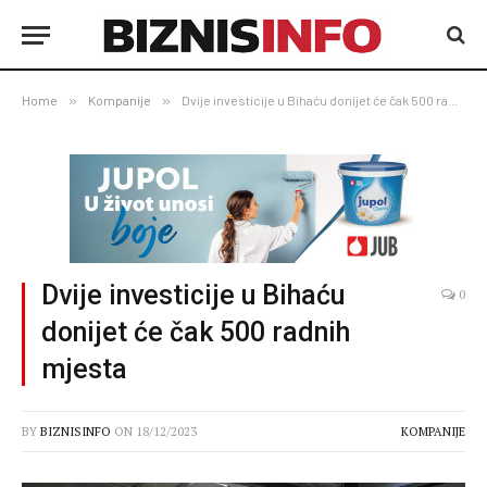
Home
»
Kompanije
»
Dvije investicije u Bihaću donijet će čak 500 radnih mjesta
Dvije investicije u Bihaću
0
donijet će čak 500 radnih
mjesta
BY
BIZNISINFO
ON
18/12/2023
KOMPANIJE