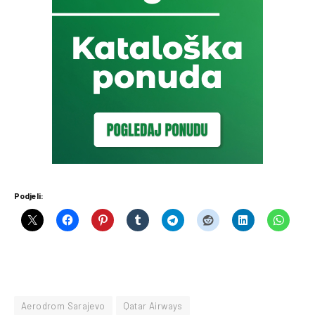
Podjeli:
Aerodrom Sarajevo
Qatar Airways