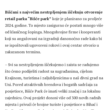
Bišćani s najvećim nestrpljenjem iščekuju otvorenje
retail parka “Bišće park”
koje je planirano za proljeće
2024. godine. To mjesto zasigurno će postati mnogo više
od klasičnog šopinga. Mnogobrojne firme i kooperanti
koji su angažovani na izgradnji danonoćno rade kako bi
se ispoštovali ugovoreni rokovi i ovaj centar otvorio u
zakazanom terminu.
– Svi sa nestrpljenjem iščekujemo i zaista se radujemo
što ćemo podijeliti radost sa sugrađanima, cijelom
Krajinom, turistima i zaljubljenicima u naš divni grad na
Uni. Pored atraktivnih brendova i bogatih sadržaja za
posjetioce, Bišće Park će imati veliki značaj i za lokalnu
zajednicu. Ovaj projekt donosi više od 300 novih radnih
mjesta i privući će brojne turiste i posjetioce u Bihać i