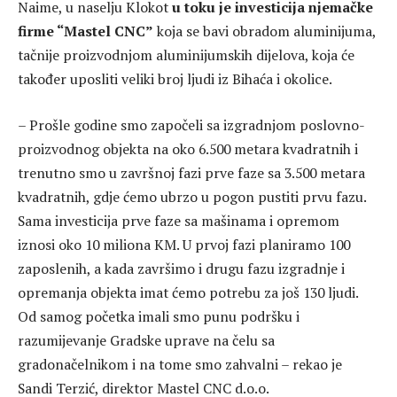
Naime, u naselju Klokot
u toku je investicija njemačke
firme “Mastel CNC”
koja se bavi obradom aluminijuma,
tačnije proizvodnjom aluminijumskih dijelova, koja će
također uposliti veliki broj ljudi iz Bihaća i okolice.
– Prošle godine smo započeli sa izgradnjom poslovno-
proizvodnog objekta na oko 6.500 metara kvadratnih i
trenutno smo u završnoj fazi prve faze sa 3.500 metara
kvadratnih, gdje ćemo ubrzo u pogon pustiti prvu fazu.
Sama investicija prve faze sa mašinama i opremom
iznosi oko 10 miliona KM. U prvoj fazi planiramo 100
zaposlenih, a kada završimo i drugu fazu izgradnje i
opremanja objekta imat ćemo potrebu za još 130 ljudi.
Od samog početka imali smo punu podršku i
razumijevanje Gradske uprave na čelu sa
gradonačelnikom i na tome smo zahvalni – rekao je
Sandi Terzić, direktor Mastel CNC d.o.o.