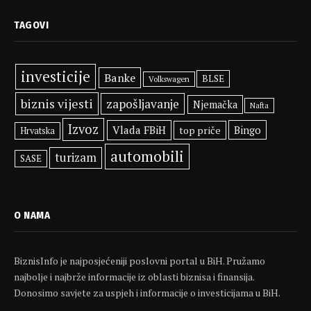
TAGOVI
investicije
Banke
BLSE
Volkswagen
biznis vijesti
zapošljavanje
Njemačka
Nafta
Izvoz
Vlada FBiH
Bingo
top priče
Hrvatska
automobili
turizam
SASE
O NAMA
BiznisInfo je najposjećeniji poslovni portal u BiH. Pružamo
najbolje i najbrže informacije iz oblasti biznisa i finansija.
Donosimo savjete za uspjeh i informacije o investicijama u BiH.