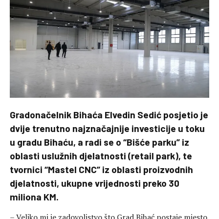
Gradonačelnik Bihaća Elvedin Sedić posjetio je
dvije trenutno najznačajnije investicije u toku
u gradu Bihaću, a radi se o “Bišće parku” iz
oblasti uslužnih djelatnosti (retail park), te
tvornici “Mastel CNC” iz oblasti proizvodnih
djelatnosti, ukupne vrijednosti preko 30
miliona KM.
– Veliko mi je zadovoljstvo što Grad Bihać postaje mjesto