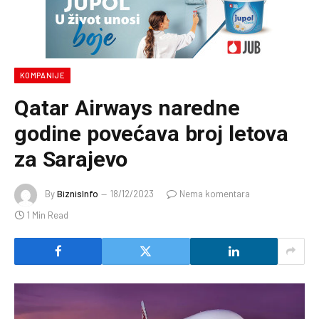
KOMPANIJE
Qatar Airways naredne
godine povećava broj letova
za Sarajevo
By
BiznisInfo
18/12/2023
Nema komentara
1 Min Read