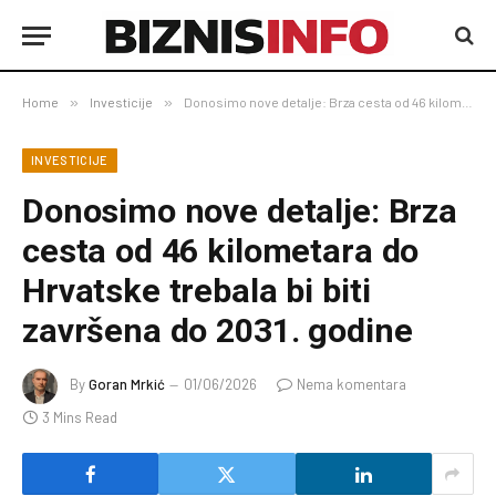
Home
»
Investicije
»
Donosimo nove detalje: Brza cesta od 46 kilometara do Hrvatske trebala bi biti završena do 2031. godine
INVESTICIJE
Donosimo nove detalje: Brza
cesta od 46 kilometara do
Hrvatske trebala bi biti
završena do 2031. godine
By
Goran Mrkić
01/06/2026
Nema komentara
3 Mins Read