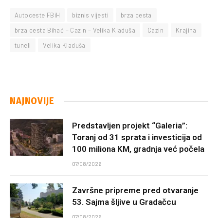
Autoceste FBiH
biznis vijesti
brza cesta
brza cesta Bihać – Cazin – Velika Kladuša
Cazin
Krajina
tuneli
Velika Kladuša
NAJNOVIJE
Predstavljen projekt “Galeria”:
Toranj od 31 sprata i investicija od
100 miliona KM, gradnja već počela
07/08/2026
Završne pripreme pred otvaranje
53. Sajma šljive u Gradačcu
07/08/2026