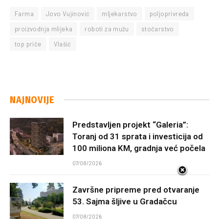
Farma
Jovo Vujinović
mljekarstvo
poljoprivreda
proizvodnja mlijeka
roboti za mužu
stočarstvo
top priče
Vlašić
NAJNOVIJE
Predstavljen projekt “Galeria”:
Toranj od 31 sprata i investicija od
100 miliona KM, gradnja već počela
07/08/2026
Završne pripreme pred otvaranje
53. Sajma šljive u Gradačcu
07/08/2026