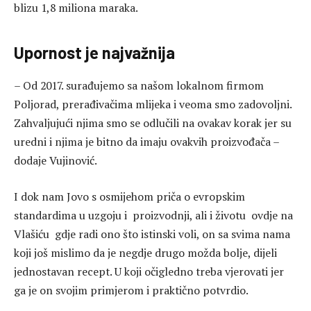
blizu 1,8 miliona maraka.
Upornost je najvažnija
– Od 2017. surađujemo sa našom lokalnom firmom
Poljorad, prerađivačima mlijeka i veoma smo zadovoljni.
Zahvaljujući njima smo se odlučili na ovakav korak jer su
uredni i njima je bitno da imaju ovakvih proizvođača –
dodaje Vujinović.
I dok nam Jovo s osmijehom priča o evropskim
standardima u uzgoju i proizvodnji, ali i životu ovdje na
Vlašiću gdje radi ono što istinski voli, on sa svima nama
koji još mislimo da je negdje drugo možda bolje, dijeli
jednostavan recept. U koji očigledno treba vjerovati jer
ga je on svojim primjerom i praktično potvrdio.