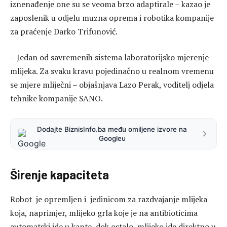
iznenađenje one su se veoma brzo adaptirale – kazao je
zaposlenik u odjelu muzna oprema i robotika kompanije
za praćenje Darko Trifunović.
– Jedan od savremenih sistema laboratorijsko mjerenje
mlijeka. Za svaku kravu pojedinačno u realnom vremenu
se mjere mliječni – objašnjava Lazo Perak, voditelj odjela
tehnike kompanije SANO.
Dodajte BiznisInfo.ba među omiljene izvore na
Googleu
Širenje kapaciteta
Robot je opremljen i jedinicom za razdvajanje mlijeka
koja, naprimjer, mlijeko grla koje je na antibioticima
automatski ide u kante, dok ostalo mlijeko ide direktno u