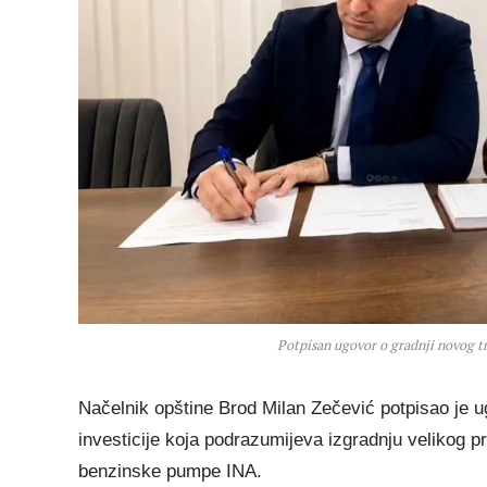
Potpisan ugovor o gradnji novog t
Načelnik opštine Brod Milan Zečević potpisao je 
investicije koja podrazumijeva izgradnju velikog pr
benzinske pumpe INA.