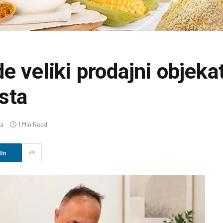
e veliki prodajni objeka
sta
a
1 Min Read
In