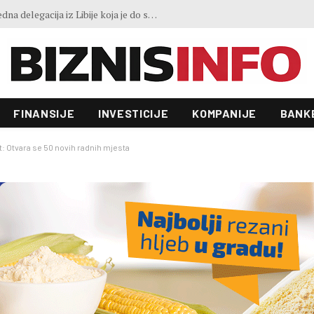
Preokret u evropskoj industriji: Proizvođačke cijene prvi put pale nakon četiri mjeseca rasta
FINANSIJE
INVESTICIJE
KOMPANIJE
BANK
at: Otvara se 50 novih radnih mjesta