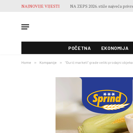
NAJNOVIJE VIJESTI
POČETNA
EKONOMIJA
Home
»
Kompanije
»
“Đurić marketi” grade veliki prodajni objek