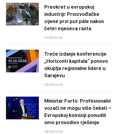
Preokret u evropskoj
industriji: Proizvođačke
cijene prvi put pale nakon
četiri mjeseca rasta
07/08/2026
Treće izdanje konferencije
„Horizonti kapitala“ ponovo
okuplja regionalne lidere u
Sarajevu
06/08/2026
Ministar Forto: Profesionalni
vozači ne mogu više čekati –
Evropskoj komisiji ponudili
smo provodivo rješenje
06/08/2026