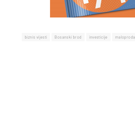
biznis vijesti
Bosanski brod
investicije
maloproda