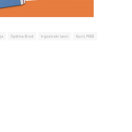
ja
Opština Brod
trgovinski lanci
Đurić MBB