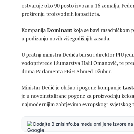
ostvaruje oko 90 posto izvoza u 16 zemalja, Fede
proširenju proizvodnih kapaciteta.
Kompanija
Dominant
koja se bavi rasadničkom p
u podizanju novih višegodišnjih zasada.
U pratnji ministra Dedića bili su i direktor PIU je
vodoprivrede i šumarstva Halil Omanović, te pre
doma Parlamenta FBiH Ahmed Džubur.
Ministar Dedić je obišao i pogone kompanije
Last
je u novoinstalirane pogone za proizvodnju keksa
najmodernijim zahtjevima evropskog i svjetskog t
Dodajte BiznisInfo.ba među omiljene izvore n