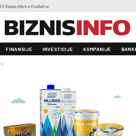
Zgrada Autocesta FBiH od 22 miliona KM ulazi u novu fazu: Raspisan tender vrijedan 70.000 KM
FINANSIJE
INVESTICIJE
KOMPANIJE
BANK
ane