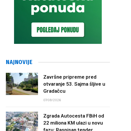
NAJNOVIJE
Završne pripreme pred
otvaranje 53. Sajma šljive u
Gradačcu
07/08/2026
Zgrada Autocesta FBiH od
22 miliona KM ulazi u novu
fazu: Raspisan tender