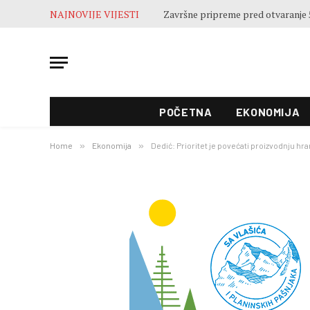
NAJNOVIJE VIJESTI
POČETNA
EKONOMIJA
Home
»
Ekonomija
»
Dedić: Prioritet je povećati proizvodnju hr