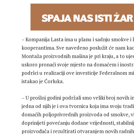
– Kompanija Lasta ima u planu i sadnju smokve i lj
kooperantima. Sve navedeno poslužit će nam kao
Montaža proizvodnih mašina je pri kraju, a to uj
uskoro pronaći svoje mjesto na domaćem i inostra
podršci u realizaciji ove investicije Federalnom 
istakao je Ćorluka.
– U prošloj godini podržali smo veliki broj novih
jedna od njih je i ova tvornica koja ima svoju tra
domaćih poljoprivrednih proizvoda od smokve, višnj
doprinijeti povećanju dodane vrijednosti, stabiln
proizvođača i rezultirati otvaranjem novih radnih