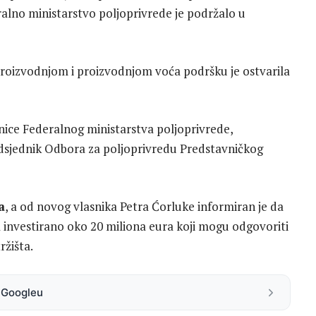
ralno ministarstvo poljoprivrede je podržalo u
roizvodnjom i proizvodnjom voća podršku je ostvarila
dinice Federalnog ministarstva poljoprivrede,
dsjednik Odbora za poljoprivredu Predstavničkog
a
, a od novog vlasnika Petra Ćorluke informiran je da
 investirano oko 20 miliona eura koji mogu odgovoriti
ržišta.
a Googleu