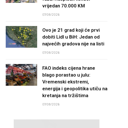
vrijedan 70.000 KM
07/08/2026
Ovo je 21 grad koji će prvi
dobiti Lidl u BiH: Jedan od
najvećih gradova nije na listi
07/08/2026
FAO indeks cijena hrane
blago porastao u julu:
Vremenski ekstremi,
energija i geopolitika utiču na
kretanja na tržištima
07/08/2026