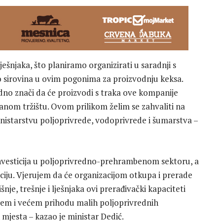
ešnjaka, što planiramo organizirati u saradnji s
 sirovina u ovim pogonima za proizvodnju keksa.
edno znači da će proizvodi s traka ove kompanije
nom tržištu. Ovom prilikom želim se zahvaliti na
ministarstvu poljoprivrede, vodoprivrede i šumarstva –
 investicija u poljoprivredno-prehrambenom sektoru, a
diciju. Vjerujem da će organizacijom otkupa i prerade
e, trešnje i lješnjaka ovi prerađivački kapaciteti
ijem i većem prihodu malih poljoprivrednih
 mjesta – kazao je ministar Dedić.