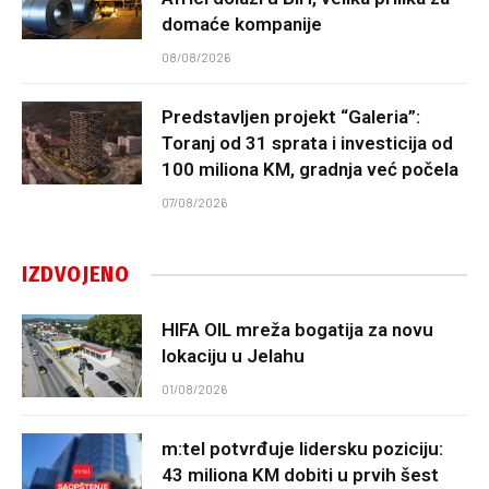
domaće kompanije
08/08/2026
Predstavljen projekt “Galeria”:
Toranj od 31 sprata i investicija od
100 miliona KM, gradnja već počela
07/08/2026
IZDVOJENO
HIFA OIL mreža bogatija za novu
lokaciju u Jelahu
01/08/2026
m:tel potvrđuje lidersku poziciju:
43 miliona KM dobiti u prvih šest