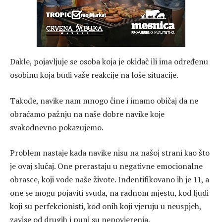
Dakle, pojavljuje se osoba koja je okidač ili ima određenu
osobinu koja budi vaše reakcije na loše situacije.
Takođe, navike nam mnogo čine i imamo običaj da ne
obraćamo pažnju na naše dobre navike koje
svakodnevno pokazujemo.
Problem nastaje kada navike nisu na našoj strani kao što
je ovaj slučaj. One prerastaju u negativne emocionalne
obrasce, koji vode naše živote. Indentifikovano ih je 11, a
one se mogu pojaviti svuda, na radnom mjestu, kod ljudi
koji su perfekcionisti, kod onih koji vjeruju u neuspjeh,
zavise od drugih i puni su nepovjerenja.