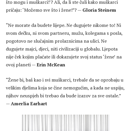
što mogu i muškarci!’? Ali, da li ste čuli kako muškarci
pričaju: ‘Možemo sve što i žene!”? —
Gloria Steinem
“Ne morate da budete lijepe. Ne dugujete nikome to! Ni
svom dečku, ni svom partneru, mužu, kolegama s posla,
pogotovo ne slučajnim prolaznicima na ulici. Ne
dugujete majci, djeci, niti civilizaciji u globalu. Ljepota
nije ček kojim plaćate ili dokazujete svoj status ‘žene’ na
ovoj planeti —
Erin McKean
“Žene bi, baš kao i svi muškarci, trebale da se oprobaju u
velikim djelima koja se čine nemogućim, a kada ne uspiju,
njihov neuspjeh bi trebao da bude izazov za sve ostale.”
—
Amerlia Earhart