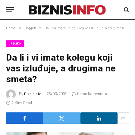
Home
»
Uspjeh
»
Da li i vi imate kolegu koji vas izluđuje, a drugima ne smeta?
USPJEH
Da li i vi imate kolegu koji
vas izluđuje, a drugima ne
smeta?
By
BiznisInfo
25/03/2016
Nema komentara
2 Mins Read