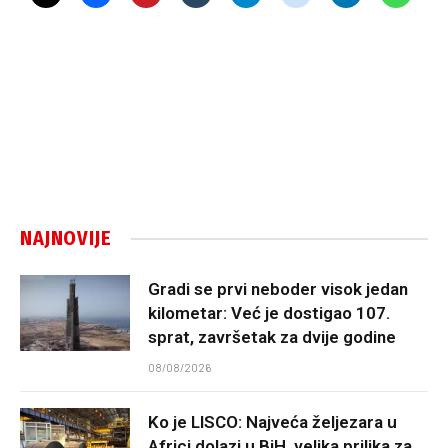
NAJNOVIJE
Gradi se prvi neboder visok jedan
kilometar: Već je dostigao 107.
sprat, završetak za dvije godine
08/08/2026
Ko je LISCO: Najveća željezara u
Africi dolazi u BiH, velika prilika za