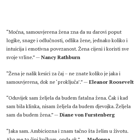
“Moćna, samouvjerena žena zna da su darovi poput
logike, snage i odlučnosti, odlika žene, jednako koliko i
intuicija i emotivna povezanost. Žena cijeni i koristi sve
svoje vrline.” —
Nancy Rathburn
“Žena je nalik kesici za čaj – ne znate koliko je jaka i
samouvjerena, dok ne ‘proključa’.” —
Eleanor Roosevelt
“Oduvijek sam željela da budem fatalna žena. Čak i kad
sam bila klinka, nisam željela da budem djevojka. Željela
sam da budem žena.” —
Diane von Furstenberg
“Jaka sam. Ambiciozna i znam tačno šta želim u životu.
Ako me to čini kučkom, onda ok.” ―
Madonna