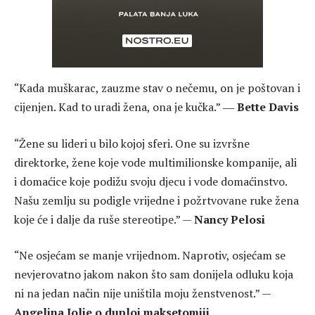
“Kada muškarac, zauzme stav o nečemu, on je poštovan i
cijenjen. Kad to uradi žena, ona je kučka.” ―
Bette Davis
“Žene su lideri u bilo kojoj sferi. One su izvršne
direktorke, žene koje vode multimilionske kompanije, ali
i domaćice koje podižu svoju djecu i vode domaćinstvo.
Našu zemlju su podigle vrijedne i požrtvovane ruke žena
koje će i dalje da ruše stereotipe.” —
Nancy Pelosi
“Ne osjećam se manje vrijednom. Naprotiv, osjećam se
nevjerovatno jakom nakon što sam donijela odluku koja
ni na jedan način nije uništila moju ženstvenost.” —
Angelina Jolie o duploj maksetomiji