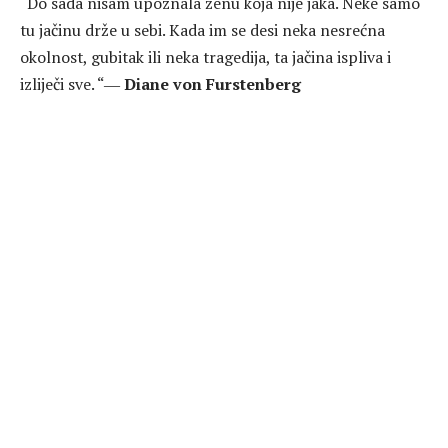
“Do sada nisam upoznala ženu koja nije jaka. Neke samo
tu jačinu drže u sebi. Kada im se desi neka nesrećna
okolnost, gubitak ili neka tragedija, ta jačina ispliva i
izliječi sve. “―
Diane von Furstenberg