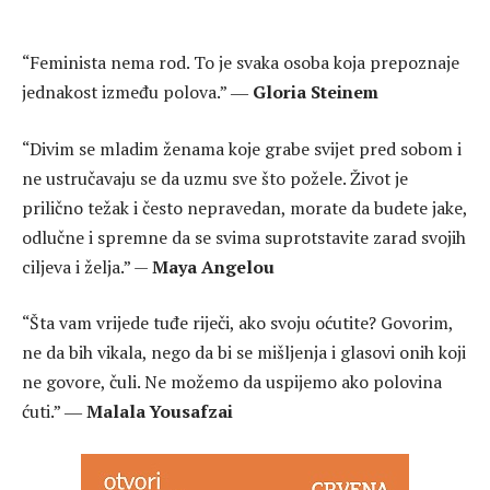
“Feminista nema rod. To je svaka osoba koja prepoznaje
jednakost između polova.” ―
Gloria Steinem
“Divim se mladim ženama koje grabe svijet pred sobom i
ne ustručavaju se da uzmu sve što požele. Život je
prilično težak i često nepravedan, morate da budete jake,
odlučne i spremne da se svima suprotstavite zarad svojih
ciljeva i želja.” —
Maya Angelou
“Šta vam vrijede tuđe riječi, ako svoju oćutite? Govorim,
ne da bih vikala, nego da bi se mišljenja i glasovi onih koji
ne govore, čuli. Ne možemo da uspijemo ako polovina
ćuti.” ―
Malala Yousafzai