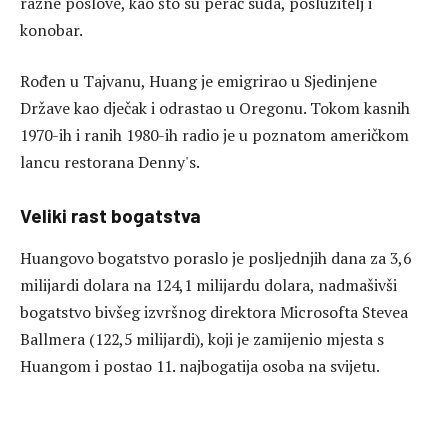
razne poslove, kao što su perač suđa, poslužitelj i
konobar.
Rođen u Tajvanu, Huang je emigrirao u Sjedinjene
Države kao dječak i odrastao u Oregonu. Tokom kasnih
1970-ih i ranih 1980-ih radio je u poznatom američkom
lancu restorana Denny's.
Veliki rast bogatstva
Huangovo bogatstvo poraslo je posljednjih dana za 3,6
milijardi dolara na 124,1 milijardu dolara, nadmašivši
bogatstvo bivšeg izvršnog direktora Microsofta Stevea
Ballmera (122,5 milijardi), koji je zamijenio mjesta s
Huangom i postao 11. najbogatija osoba na svijetu.