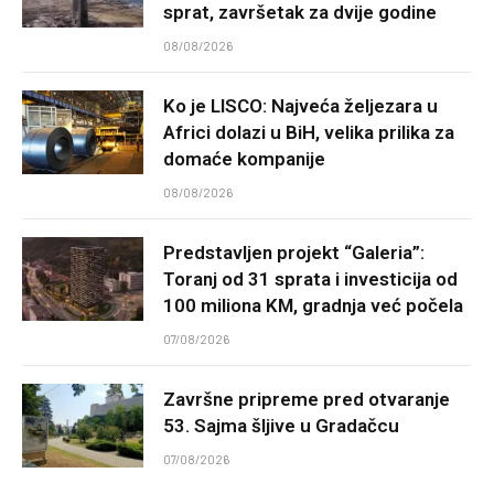
sprat, završetak za dvije godine
08/08/2026
Ko je LISCO: Najveća željezara u
Africi dolazi u BiH, velika prilika za
domaće kompanije
08/08/2026
Predstavljen projekt “Galeria”:
Toranj od 31 sprata i investicija od
100 miliona KM, gradnja već počela
07/08/2026
Završne pripreme pred otvaranje
53. Sajma šljive u Gradačcu
07/08/2026