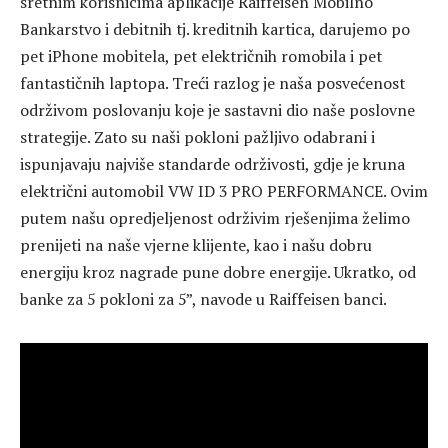
sretnim korisnicima aplikacije Raiffeisen Mobilno
Bankarstvo i debitnih tj. kreditnih kartica, darujemo po
pet iPhone mobitela, pet električnih romobila i pet
fantastičnih laptopa. Treći razlog je naša posvećenost
održivom poslovanju koje je sastavni dio naše poslovne
strategije. Zato su naši pokloni pažljivo odabrani i
ispunjavaju najviše standarde održivosti, gdje je kruna
električni automobil VW ID 3 PRO PERFORMANCE. Ovim
putem našu opredjeljenost održivim rješenjima želimo
prenijeti na naše vjerne klijente, kao i našu dobru
energiju kroz nagrade pune dobre energije. Ukratko, od
banke za 5 pokloni za 5”, navode u Raiffeisen banci.