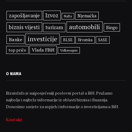
Izvoz
zapošljavanje
Njemačka
Nafta
automobili
biznis vijesti
turizam
Bingo
investicije
Banke
BLSE
SASE
Hrvatska
Vlada FBiH
top priče
Volkswagen
O NAMA
BiznisInfo je najposjećeniji poslovni portal u BiH. Pružamo
najbolje i najbrže informacije iz oblasti biznisa i finansija.
Donosimo savjete za uspjeh i informacije o investicijama u BiH.
Kontakt