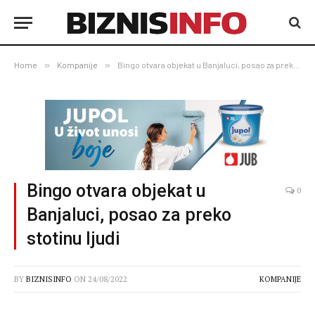
Home
»
Kompanije
»
Bingo otvara objekat u Banjaluci, posao za preko stotinu ljudi
Bingo otvara objekat u
0
Banjaluci, posao za preko
stotinu ljudi
BY
BIZNISINFO
ON
24/08/2022
KOMPANIJE