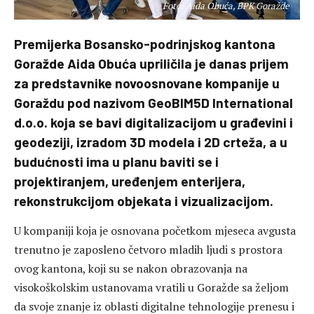
Foto: Aida Obuća, BPK Goražde
Premijerka Bosansko-podrinjskog kantona
Goražde Aida Obuća upriličila je danas prijem
za predstavnike novoosnovane kompanije u
Goraždu pod nazivom GeoBIM5D International
d.o.o. koja se bavi digitalizacijom u građevini i
geodeziji, izradom 3D modela i 2D crteža, a u
budućnosti ima u planu baviti se i
projektiranjem, uređenjem enterijera,
rekonstrukcijom objekata i vizualizacijom.
U kompaniji koja je osnovana početkom mjeseca avgusta
trenutno je zaposleno četvoro mladih ljudi s prostora
ovog kantona, koji su se nakon obrazovanja na
visokoškolskim ustanovama vratili u Goražde sa željom
da svoje znanje iz oblasti digitalne tehnologije prenesu i