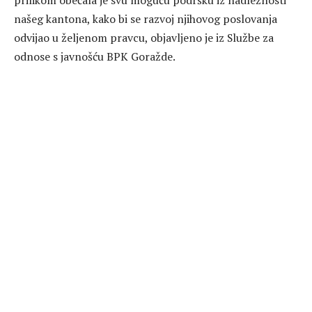
prilikom obećala je svu moguću podršku iz nadležnosti
našeg kantona, kako bi se razvoj njihovog poslovanja
odvijao u željenom pravcu, objavljeno je iz Službe za
odnose s javnošću BPK Goražde.