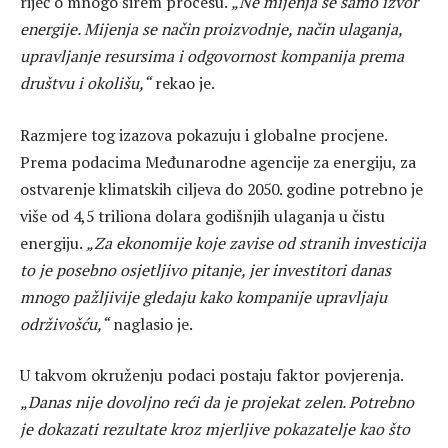
riječ o mnogo širem procesu.
„Ne mijenja se samo izvor
energije. Mijenja se način proizvodnje, način ulaganja,
upravljanje resursima i odgovornost kompanija prema
društvu i okolišu,“
rekao je.
Razmjere tog izazova pokazuju i globalne procjene.
Prema podacima Međunarodne agencije za energiju, za
ostvarenje klimatskih ciljeva do 2050. godine potrebno je
više od 4,5 triliona dolara godišnjih ulaganja u čistu
energiju.
„Za ekonomije koje zavise od stranih investicija
to je posebno osjetljivo pitanje, jer investitori danas
mnogo pažljivije gledaju kako kompanije upravljaju
održivošću,“
naglasio je.
U takvom okruženju podaci postaju faktor povjerenja.
„Danas nije dovoljno reći da je projekat zelen. Potrebno
je dokazati rezultate kroz mjerljive pokazatelje kao što