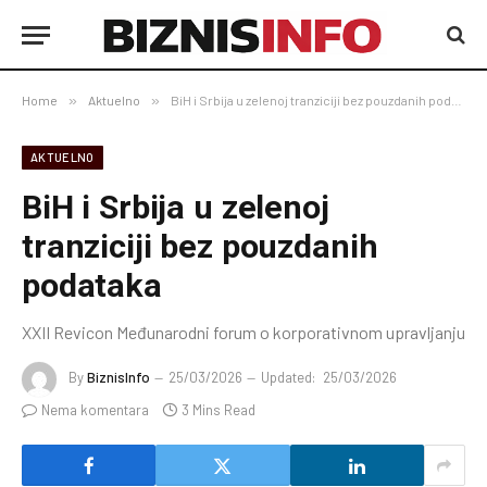
Home
»
Aktuelno
»
BiH i Srbija u zelenoj tranziciji bez pouzdanih podataka
AKTUELNO
BiH i Srbija u zelenoj
tranziciji bez pouzdanih
podataka
XXII Revicon Međunarodni forum o korporativnom upravljanju
By
BiznisInfo
25/03/2026
Updated:
25/03/2026
Nema komentara
3 Mins Read