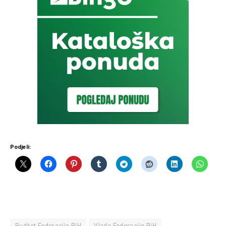
Podjeli:
Budžet Federacije BiH
Vlada Federacije BiH