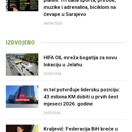
planini: Tri dana sporta, prirode,
muzike i adrenalina, biciklom na
ćevape u Sarajevo
06/08/2026
IZDVOJENO
HIFA OIL mreža bogatija za novu
lokaciju u Jelahu
01/08/2026
m:tel potvrđuje lidersku poziciju:
43 miliona KM dobiti u prvih šest
mjeseci 2026. godine
31/07/2026
Kraljević: Federacija BiH kreće u