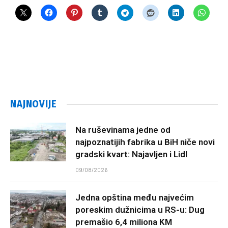
NAJNOVIJE
Na ruševinama jedne od
najpoznatijih fabrika u BiH niče novi
gradski kvart: Najavljen i Lidl
09/08/2026
Jedna opština među najvećim
poreskim dužnicima u RS-u: Dug
premašio 6,4 miliona KM