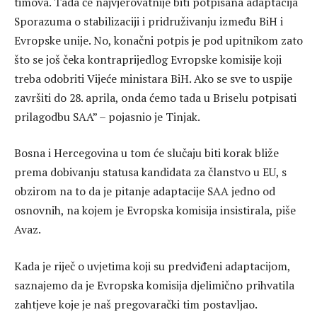
timova. Tada će najvjerovatnije biti potpisana adaptacija
Sporazuma o stabilizaciji i pridruživanju između BiH i
Evropske unije. No, konačni potpis je pod upitnikom zato
što se još čeka kontraprijedlog Evropske komisije koji
treba odobriti Vijeće ministara BiH. Ako se sve to uspije
završiti do 28. aprila, onda ćemo tada u Briselu potpisati
prilagodbu SAA” – pojasnio je Tinjak.
Bosna i Hercegovina u tom će slučaju biti korak bliže
prema dobivanju statusa kandidata za članstvo u EU, s
obzirom na to da je pitanje adaptacije SAA jedno od
osnovnih, na kojem je Evropska komisija insistirala, piše
Avaz.
Kada je riječ o uvjetima koji su predviđeni adaptacijom,
saznajemo da je Evropska komisija djelimično prihvatila
zahtjeve koje je naš pregovarački tim postavljao.