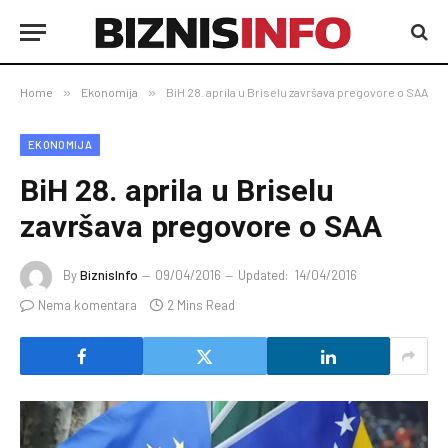
Home
»
Ekonomija
»
BiH 28. aprila u Briselu završava pregovore o SAA
EKONOMIJA
BiH 28. aprila u Briselu
završava pregovore o SAA
By
BiznisInfo
09/04/2016
Updated:
14/04/2016
Nema komentara
2 Mins Read