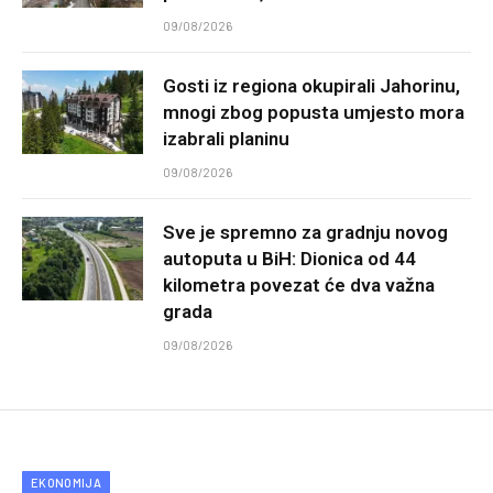
09/08/2026
Gosti iz regiona okupirali Jahorinu,
mnogi zbog popusta umjesto mora
izabrali planinu
09/08/2026
Sve je spremno za gradnju novog
autoputa u BiH: Dionica od 44
kilometra povezat će dva važna
grada
09/08/2026
EKONOMIJA