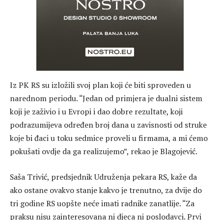
Iz PK RS su izložili svoj plan koji će biti sproveden u
narednom periodu. “Jedan od primjera je dualni sistem
koji je zaživio i u Evropi i dao dobre rezultate, koji
podrazumijeva određen broj dana u zavisnosti od struke
koje bi đaci u toku sedmice proveli u firmama, a mi ćemo
pokušati ovdje da ga realizujemo”, rekao je Blagojević.
Saša Trivić, predsjednik Udruženja pekara RS, kaže da
ako ostane ovakvo stanje kakvo je trenutno, za dvije do
tri godine RS uopšte neće imati radnike zanatlije. “Za
praksu nisu zainteresovana ni djeca ni poslodavci. Prvi