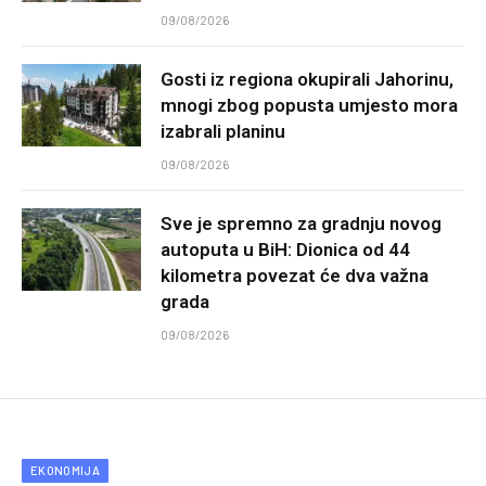
09/08/2026
Gosti iz regiona okupirali Jahorinu,
mnogi zbog popusta umjesto mora
izabrali planinu
09/08/2026
Sve je spremno za gradnju novog
autoputa u BiH: Dionica od 44
kilometra povezat će dva važna
grada
09/08/2026
EKONOMIJA