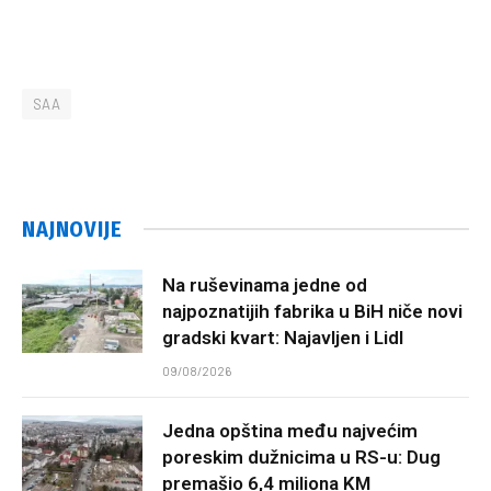
SAA
NAJNOVIJE
Na ruševinama jedne od
najpoznatijih fabrika u BiH niče novi
gradski kvart: Najavljen i Lidl
09/08/2026
Jedna opština među najvećim
poreskim dužnicima u RS-u: Dug
premašio 6,4 miliona KM