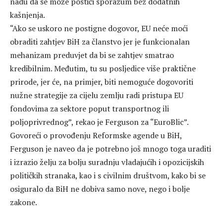
nadu da se može postići sporazum bez dodatnih
kašnjenja.
“Ako se uskoro ne postigne dogovor, EU neće moći
obraditi zahtjev BiH za članstvo jer je funkcionalan
mehanizam preduvjet da bi se zahtjev smatrao
kredibilnim. Međutim, tu su posljedice više praktične
prirode, jer će, na primjer, biti nemoguće dogovoriti
nužne strategije za cijelu zemlju radi pristupa EU
fondovima za sektore poput transportnog ili
poljoprivrednog”, rekao je Ferguson za “EuroBlic”.
Govoreći o provođenju Reformske agende u BiH,
Ferguson je naveo da je potrebno još mnogo toga uraditi
i izrazio želju za bolju suradnju vladajućih i opozicijskih
političkih stranaka, kao i s civilnim društvom, kako bi se
osiguralo da BiH ne dobiva samo nove, nego i bolje
zakone.