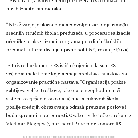
tržištu rada, a istovremeno preduzeća teško dolaze do
novih kvalitetnih radnika.
“Istraživanje je ukazalo na nedovoljnu saradnju između
srednjih stručnih škola i preduzeća, u procesu realizacije
učeničke prakse i izradi programa pojedinih školskih
predmeta i formulisanju upisne politike”, rekao je Đukić.
Iz Privredne komore RS ističu činjenicu da su u RS
većinom male firme koje nemaju sredstava ni uslova za
organizovanje praktične nastave. “Organizacija prakse
zahtijeva velike troškove, tako da je neophodno naći
sistemsko rješenje kako da učenici strukovnih škola
poslije srednjih obrazovanja odmah preuzme poslove i
budu spremni u potpunosti. Ovako – vrlo teško”, rekao je
Vladimir Blagojević, portparol Privredne komore RS.