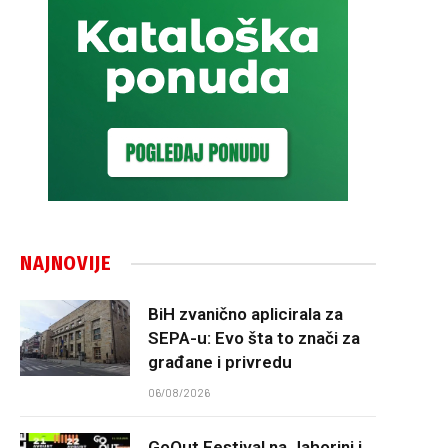
NAJNOVIJE
BiH zvanično aplicirala za
SEPA-u: Evo šta to znači za
građane i privredu
06/08/2026
GoOut Festival na Jahorini i