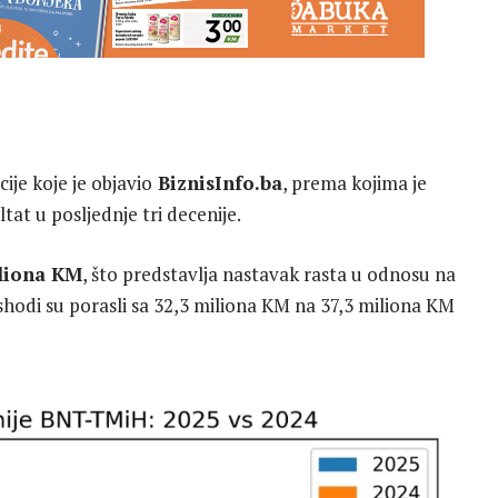
ije koje je objavio
BiznisInfo.ba
, prema kojima je
tat u posljednje tri decenije.
liona KM
, što predstavlja nastavak rasta u odnosu na
ashodi su porasli sa 32,3 miliona KM na 37,3 miliona KM