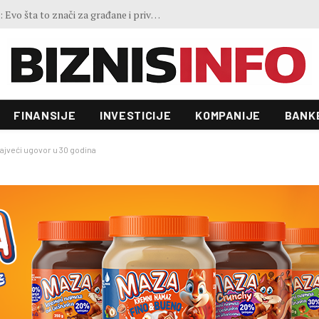
GoOut Festival na Jahorini i Ravnoj planini: Tri dana sporta, prirode, muzike i adrenalina, biciklom na ćevape u Sarajevo
FINANSIJE
INVESTICIJE
KOMPANIJE
BANK
najveći ugovor u 30 godina