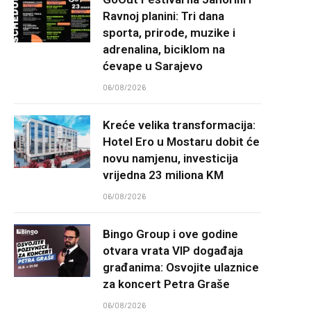
Ravnoj planini: Tri dana
sporta, prirode, muzike i
adrenalina, biciklom na
ćevape u Sarajevo
06/08/2026
Kreće velika transformacija:
Hotel Ero u Mostaru dobit će
novu namjenu, investicija
vrijedna 23 miliona KM
06/08/2026
Bingo Group i ove godine
otvara vrata VIP događaja
građanima: Osvojite ulaznice
za koncert Petra Graše
06/08/2026