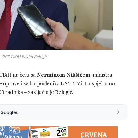
e BNT-TMiH Besim Belegić
 FBiH na čelu sa
Nerminom Nikšićem
, ministra
e uprave i svih uposlenika BNT-TMiH, uspjeli smo
0 radnika – zaključio je Belegić.
a Googleu