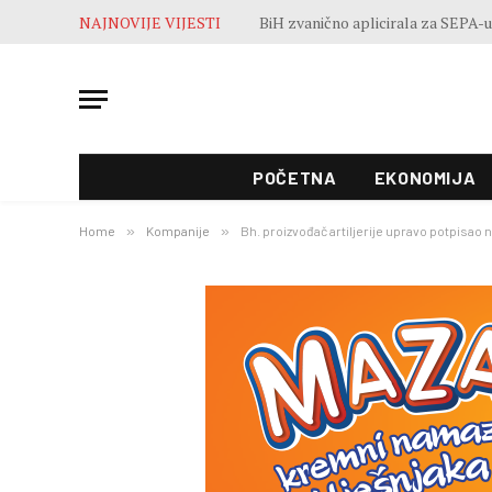
NAJNOVIJE VIJESTI
POČETNA
EKONOMIJA
Home
»
Kompanije
»
Bh. proizvođač artiljerije upravo potpisao 