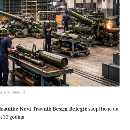
ja: BiznisInfo.ba
raulike Novi Travnik
Besim Belegić
saopštio je da
h 30 godina.