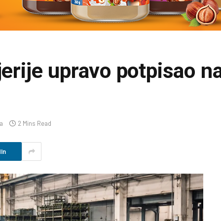
jerije upravo potpisao n
a
2 Mins Read
In