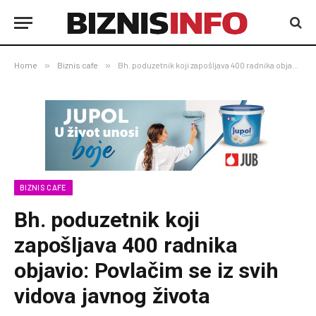
Home
»
Biznis cafe
»
Bh. poduzetnik koji zapošljava 400 radnika objavio: Povlačim se iz svih vidova javnog života
BIZNIS CAFE
Bh. poduzetnik koji
zapošljava 400 radnika
objavio: Povlačim se iz svih
vidova javnog života