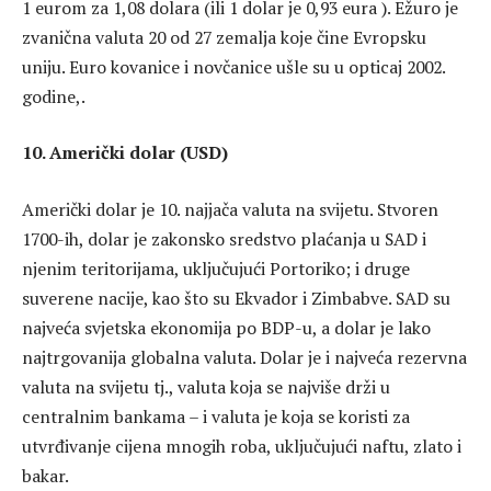
1 eurom za 1,08 dolara (ili 1 dolar je 0,93 eura ). Ežuro je
zvanična valuta 20 od 27 zemalja koje čine Evropsku
uniju. Euro kovanice i novčanice ušle su u opticaj 2002.
godine,.
10. Američki dolar (USD)
Američki dolar je 10. najjača valuta na svijetu. Stvoren
1700-ih, dolar je zakonsko sredstvo plaćanja u SAD i
njenim teritorijama, uključujući Portoriko; i druge
suverene nacije, kao što su Ekvador i Zimbabve. SAD su
najveća svjetska ekonomija po BDP-u, a dolar je lako
najtrgovanija globalna valuta. Dolar je i najveća rezervna
valuta na svijetu tj., valuta koja se najviše drži u
centralnim bankama – i valuta je koja se koristi za
utvrđivanje cijena mnogih roba, uključujući naftu, zlato i
bakar.