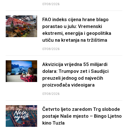
07/08/2026
FAO indeks cijena hrane blago
porastao u julu: Vremenski
ekstremi, energija i geopolitika
utiču na kretanja na tržištima
07/08/2026
Akvizicija vrijedna 55 milijardi
dolara: Trumpov zet i Saudijci
preuzeli jednog od najvećih
proizvođača videoigara
07/08/2026
Četvrto ljeto zaredom Trg slobode
postaje Naše mjesto – Bingo Ljetno
kino Tuzla