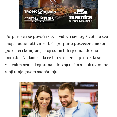
Potpuno ću se povući iz svih vidova javnog života, a sva
moja buduća aktivnost biće potpuno posvećena mojoj
porodici i kompaniji, koji su mi bili i jedina iskrena
podrska. Nadam se da će biti vremena i prilike da se
zahvalim svima koji su na bilo koji način stajali uz mene –
stoji u njegovom saopštenju.