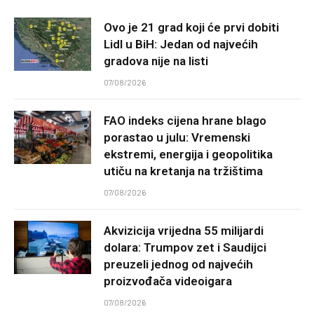
Ovo je 21 grad koji će prvi dobiti
Lidl u BiH: Jedan od najvećih
gradova nije na listi
07/08/2026
FAO indeks cijena hrane blago
porastao u julu: Vremenski
ekstremi, energija i geopolitika
utiču na kretanja na tržištima
07/08/2026
Akvizicija vrijedna 55 milijardi
dolara: Trumpov zet i Saudijci
preuzeli jednog od najvećih
proizvođača videoigara
07/08/2026