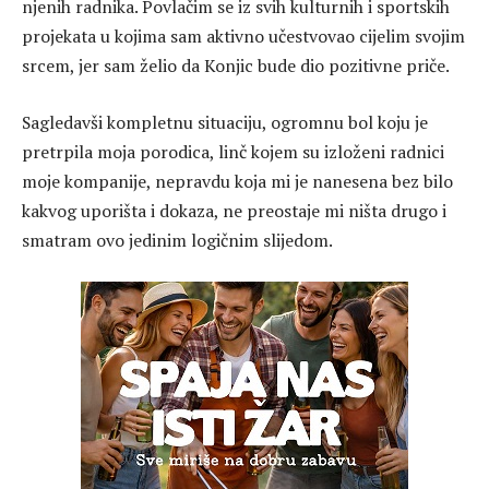
njenih radnika. Povlačim se iz svih kulturnih i sportskih
projekata u kojima sam aktivno učestvovao cijelim svojim
srcem, jer sam želio da Konjic bude dio pozitivne priče.
Sagledavši kompletnu situaciju, ogromnu bol koju je
pretrpila moja porodica, linč kojem su izloženi radnici
moje kompanije, nepravdu koja mi je nanesena bez bilo
kakvog uporišta i dokaza, ne preostaje mi ništa drugo i
smatram ovo jedinim logičnim slijedom.