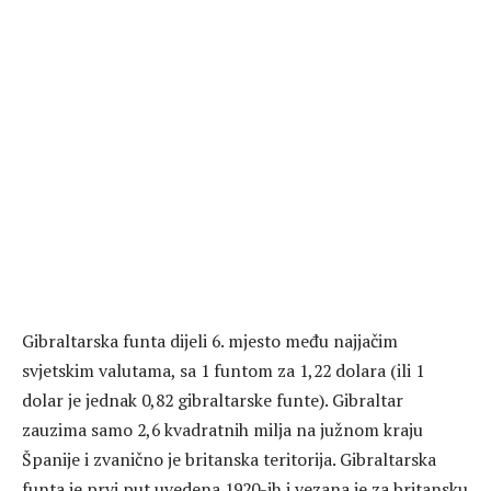
Gibraltarska funta dijeli 6. mjesto među najjačim
svjetskim valutama, sa 1 funtom za 1,22 dolara (ili 1
dolar je jednak 0,82 gibraltarske funte). Gibraltar
zauzima samo 2,6 kvadratnih milja na južnom kraju
Španije i zvanično je britanska teritorija. Gibraltarska
funta je prvi put uvedena 1920-ih i vezana je za britansku