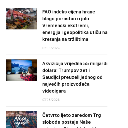
FAO indeks cijena hrane
blago porastao u julu:
Vremenski ekstremi,
energija i geopolitika utiču na
kretanja na tržištima
07/08/2026
Akvizicija vrijedna 55 milijardi
dolara: Trumpov zet i
Saudijci preuzeli jednog od
najvećih proizvođača
videoigara
07/08/2026
Četvrto ljeto zaredom Trg
slobode postaje Naše