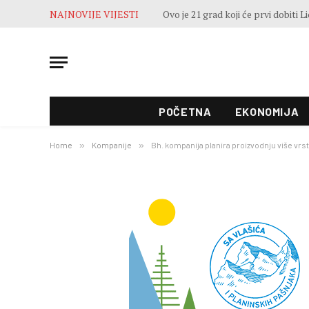
NAJNOVIJE VIJESTI
POČETNA
EKONOMIJA
Home
»
Kompanije
»
Bh. kompanija planira proizvodnju više vrst