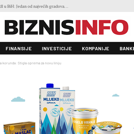
FAO indeks cijena hrane blago porastao u julu: Vremenski ekstremi, energija i geopolitika utiču na kretanja na tržištima
FINANSIJE
INVESTICIJE
KOMPANIJE
BANK
a korunda: Stigla oprema za novu liniju