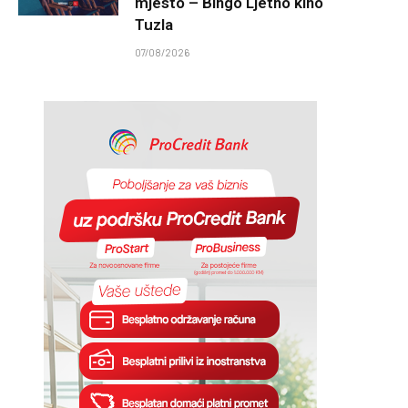
mjesto – Bingo Ljetno kino
Tuzla
07/08/2026