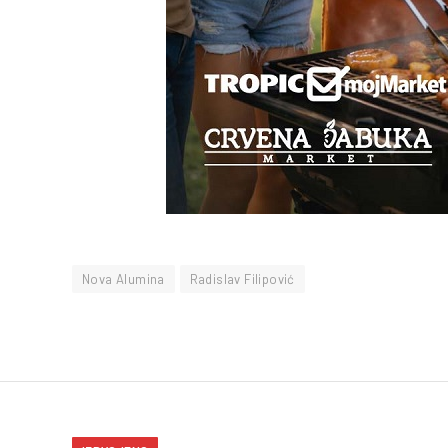
Nova Alumina
Radislav Filipović