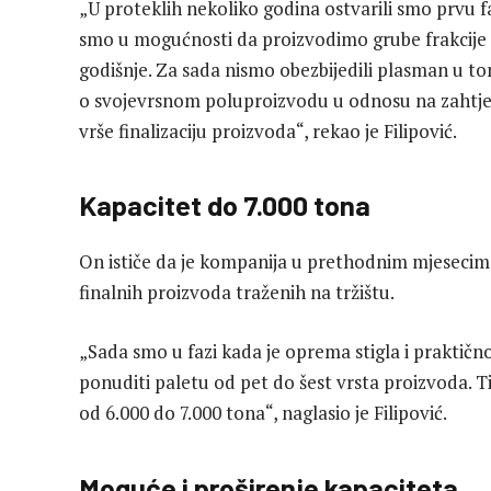
„U proteklih nekoliko godina ostvarili smo prvu 
smo u mogućnosti da proizvodimo grube frakcije 
godišnje. Za sada nismo obezbijedili plasman u t
o svojevrsnom poluproizvodu u odnosu na zahtjev
vrše finalizaciju proizvoda“, rekao je Filipović.
Kapacitet do 7.000 tona
On ističe da je kompanija u prethodnim mjesecima
finalnih proizvoda traženih na tržištu.
„Sada smo u fazi kada je oprema stigla i praktičn
ponuditi paletu od pet do šest vrsta proizvoda. T
od 6.000 do 7.000 tona“, naglasio je Filipović.
Moguće i proširenje kapaciteta