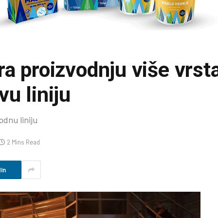
ra proizvodnju više vrst
u liniju
dnu liniju
2 Mins Read
In