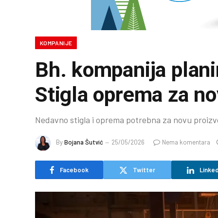
KOMPANIJE
Bh. kompanija plani
Stigla oprema za nov
Nedavno stigla i oprema potrebna za novu proizvo
By
Bojana Šutvić
25/05/2026
Nema komentara
Facebook
Twitter
Linked