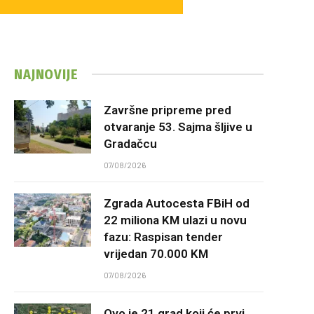
NAJNOVIJE
Završne pripreme pred
otvaranje 53. Sajma šljive u
Gradačcu
07/08/2026
Zgrada Autocesta FBiH od
22 miliona KM ulazi u novu
fazu: Raspisan tender
vrijedan 70.000 KM
07/08/2026
Ovo je 21 grad koji će prvi