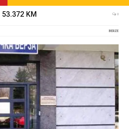
d 53.372 KM
0
BERZE