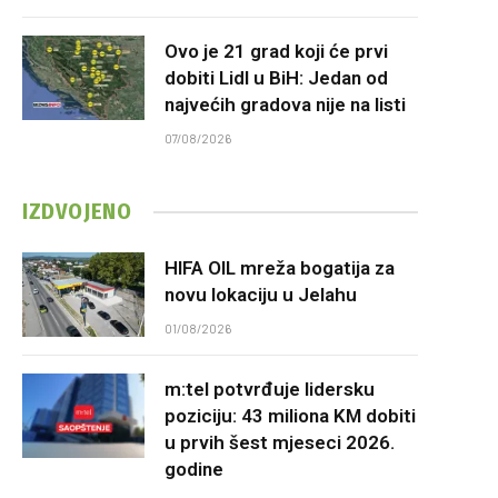
Ovo je 21 grad koji će prvi
dobiti Lidl u BiH: Jedan od
najvećih gradova nije na listi
07/08/2026
IZDVOJENO
HIFA OIL mreža bogatija za
novu lokaciju u Jelahu
01/08/2026
m:tel potvrđuje lidersku
poziciju: 43 miliona KM dobiti
u prvih šest mjeseci 2026.
godine