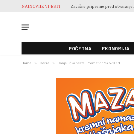
NAJNOVIJE VIJESTI
POČETNA
EKONOMIJA
Home
»
Berze
»
Banjalučka berza: Promet od 23.579 KM