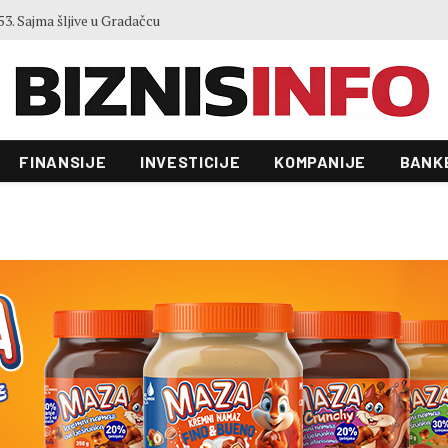
Zgrada Autocesta FBiH od 22 miliona KM ulazi u novu fazu: Raspisan tender vrijedan 70.000 KM
FINANSIJE
INVESTICIJE
KOMPANIJE
BANK