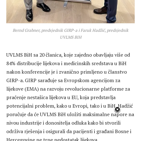
Bernd Grabner, predsjednik GIRP-a i Faruk Hadžić, predsjednik
UVLMS BIH
UVLMS BiH sa 20 članica, koje zajedno obavljaju više od
84% distribucije lijekova i medicinskih sredstava u BiH
nakon konferencije je i zvanično primljeno u članstvo
GIRP-a. GIRP sarađuje sa Evropskom agencijom za
lijekove (EMA) na razvoju revolucionarne platforme za
praćenje nestašica lijekova u EU, koja predstavlja
potencijalni problem, kako u Evropi, tako i u BiH. Hadžić
poručuje da će UVLMS BiH uložiti maksimalne napore na
nivou industrije i donositelja odluka kako bi stvorili
održiva rješenja i osigurali da pacijenti i građani Bosne i
Hercegovine ne trpe nedostatak lijekova.