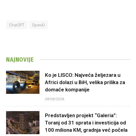
ChatGPT
OpenAI
NAJNOVIJE
Ko je LISCO: Najveća željezara u
Africi dolazi u BiH, velika prilika za
domaće kompanije
08/08/2026
Predstavljen projekt “Galeria”:
Toranj od 31 sprata i investicija od
100 miliona KM, gradnja već počela