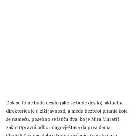
Dok se to ne bude desilo (ako se bude desilo), aktuelna
direktorica je u žiži javnosti, a među bezbroj pitanja koja
se nameću, posebno se ističu dva: ko je Mira Murati i
zašto Upravni odbor nagovještava da prva dama
ChatGPT-ja nije dobro trajno rješenje, to jeste da je