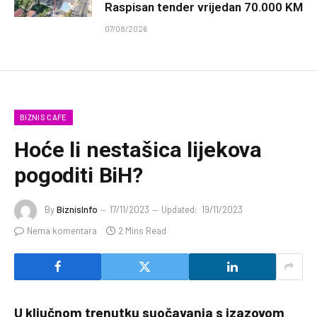
Raspisan tender vrijedan 70.000 KM
07/08/2026
BIZNIS CAFE
Hoće li nestašica lijekova
pogoditi BiH?
By
BiznisInfo
17/11/2023
Updated:
19/11/2023
Nema komentara
2 Mins Read
U ključnom trenutku suočavanja s izazovom