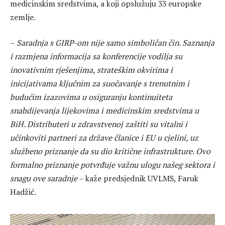
medicinskim sredstvima, a koji opslužuju 33 europske
zemlje.
–
Saradnja s GIRP-om nije samo simboličan čin. Saznanja
i razmjena informacija sa konferencije vodilja su
inovativnim rješenjima, strateškim okvirima i
inicijativama ključnim za suočavanje s trenutnim i
budućim izazovima u osiguranju kontinuiteta
snabdijevanja lijekovima i medicinskim sredstvima u
BiH. Distributeri u zdravstvenoj zaštiti su vitalni i
učinkoviti partneri za države članice i EU u cjelini, uz
službeno priznanje da su dio kritične infrastrukture. Ovo
formalno priznanje potvrđuje važnu ulogu našeg sektora i
snagu ove saradnje
– kaže predsjednik UVLMS, Faruk
Hadžić.