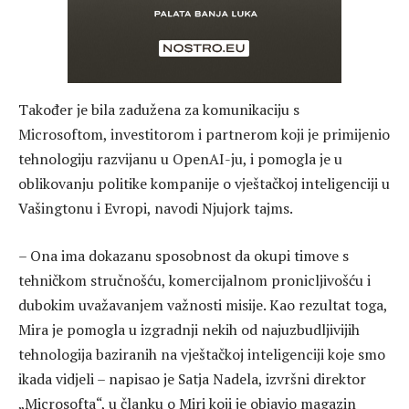
Također je bila zadužena za komunikaciju s
Microsoftom, investitorom i partnerom koji je primijenio
tehnologiju razvijanu u OpenAI-ju, i pomogla je u
oblikovanju politike kompanije o vještačkoj inteligenciji u
Vašingtonu i Evropi, navodi Njujork tajms.
– Ona ima dokazanu sposobnost da okupi timove s
tehničkom stručnošću, komercijalnom pronicljivošću i
dubokim uvažavanjem važnosti misije. Kao rezultat toga,
Mira je pomogla u izgradnji nekih od najuzbudljivijih
tehnologija baziranih na vještačkoj inteligenciji koje smo
ikada vidjeli – napisao je Satja Nadela, izvršni direktor
„Microsofta“, u članku o Miri koji je objavio magazin