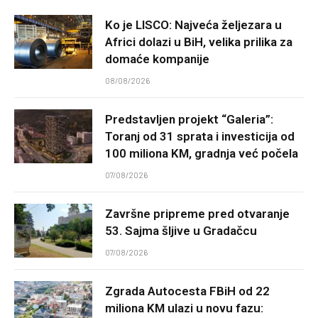
Ko je LISCO: Najveća željezara u
Africi dolazi u BiH, velika prilika za
domaće kompanije
08/08/2026
Predstavljen projekt “Galeria”:
Toranj od 31 sprata i investicija od
100 miliona KM, gradnja već počela
07/08/2026
Završne pripreme pred otvaranje
53. Sajma šljive u Gradačcu
07/08/2026
Zgrada Autocesta FBiH od 22
miliona KM ulazi u novu fazu: