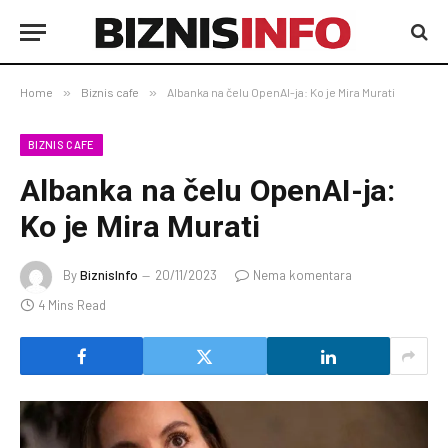
Home
»
Biznis cafe
»
Albanka na čelu OpenAI-ja: Ko je Mira Murati
BIZNIS CAFE
Albanka na čelu OpenAI-ja:
Ko je Mira Murati
By
BiznisInfo
20/11/2023
Nema komentara
4 Mins Read