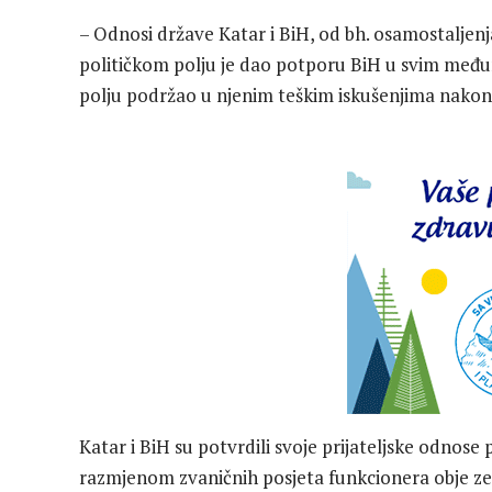
– Odnosi države Katar i BiH, od bh. osamostaljenja, 
političkom polju je dao potporu BiH u svim međ
polju podržao u njenim teškim iskušenjima nakon 
Katar i BiH su potvrdili svoje prijateljske odnos
razmjenom zvaničnih posjeta funkcionera obje zem