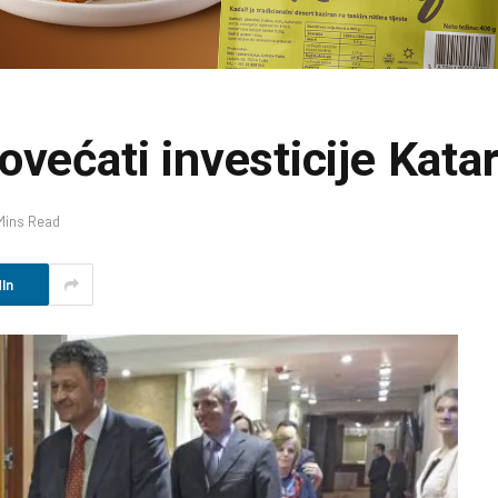
ovećati investicije Kata
Mins Read
In