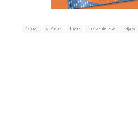
Bristol
el-Kavari
Katar
Nacionalni dan
prijem