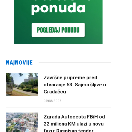
NAJNOVIJE
Završne pripreme pred
otvaranje 53. Sajma šljive u
Gradačcu
07/08/2026
Zgrada Autocesta FBiH od
22 miliona KM ulazi u novu
fazu: Raspisan tender