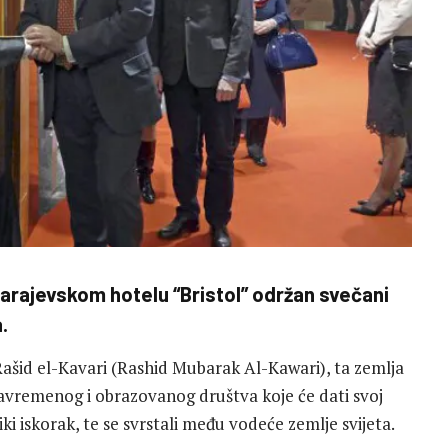
sarajevskom hotelu “Bristol” održan svečani
.
ašid el-Kavari (Rashid Mubarak Al-Kawari), ta zemlja
savremenog i obrazovanog društva koje će dati svoj
ki iskorak, te se svrstali među vodeće zemlje svijeta.