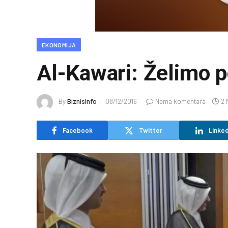
EKONOMIJA
Al-Kawari: Želimo p
By
BiznisInfo
08/12/2016
Nema komentara
2 
Facebook
Twitter
Linked