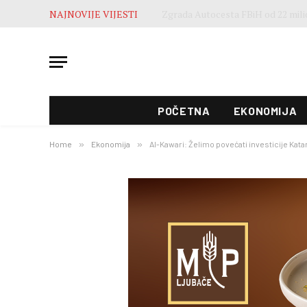
NAJNOVIJE VIJESTI
POČETNA
EKONOMIJA
Home
»
Ekonomija
»
Al-Kawari: Želimo povećati investicije Kata