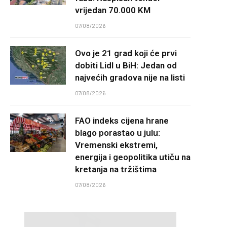
vrijedan 70.000 KM
07/08/2026
Ovo je 21 grad koji će prvi
dobiti Lidl u BiH: Jedan od
najvećih gradova nije na listi
07/08/2026
FAO indeks cijena hrane
blago porastao u julu:
Vremenski ekstremi,
energija i geopolitika utiču na
kretanja na tržištima
07/08/2026