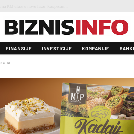
Zgrada Autocesta FBiH od 22 miliona KM ulazi u novu fazu: Raspisan tender vrijedan 70.000 KM
FINANSIJE
INVESTICIJE
KOMPANIJE
BANK
ra u BiH