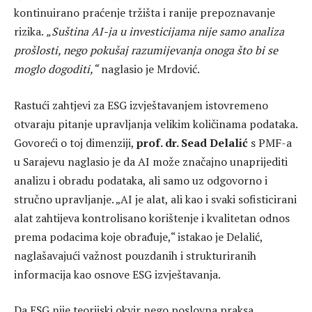
kontinuirano praćenje tržišta i ranije prepoznavanje
rizika.
„Suština AI-ja u investicijama nije samo analiza
prošlosti, nego pokušaj razumijevanja onoga što bi se
moglo dogoditi,“
naglasio je Mrdović.
Rastući zahtjevi za ESG izvještavanjem istovremeno
otvaraju pitanje upravljanja velikim količinama podataka.
Govoreći o toj dimenziji,
prof. dr. Sead Delalić
s PMF-a
u Sarajevu naglasio je da AI može značajno unaprijediti
analizu i obradu podataka, ali samo uz odgovorno i
stručno upravljanje. „AI je alat, ali kao i svaki sofisticirani
alat zahtijeva kontrolisano korištenje i kvalitetan odnos
prema podacima koje obrađuje,“ istakao je Delalić,
naglašavajući važnost pouzdanih i strukturiranih
informacija kao osnove ESG izvještavanja.
Da ESG nije teorijski okvir nego poslovna praksa,