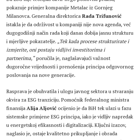
pokazuje primjer kompanije Metalac iz Gornjeg
Milanovca. Generalna direktorica
Rada Trifunović
istakla je da održivost u kompaniji nije nova agenda, već
dugogodišnji način rada koji danas dobija jasnu strukturu
i mjerljive pokazatelje.
„Tek kada procese strukturirate i
izmjerite, oni postaju vidljivi investitorima i
partnerima,“
poručila je, naglašavajući važnost
dugoročne vrijednosti i prenošenja principa odgovornog
poslovanja na nove generacije.
Rasprava je obuhvatila i ulogu javnog sektora u stvaranju
okvira za ESG tranziciju. Pomoćnik federalnog ministra
finansija
Alija Aljović
ocijenio je da BiH tek ulazi u fazu
sistemske primjene ESG principa, iako je vidljiv napredak
u energetskoj efikasnosti i digitalizaciji. Ključni izazov,
naglasio je, ostaje kvalitetno prikupljanje i obrada