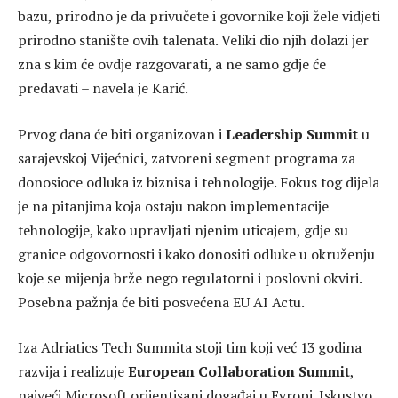
bazu, prirodno je da privučete i govornike koji žele vidjeti
prirodno stanište ovih talenata. Veliki dio njih dolazi jer
zna s kim će ovdje razgovarati, a ne samo gdje će
predavati – navela je Karić.
Prvog dana će biti organizovan i
Leadership Summit
u
sarajevskoj Vijećnici, zatvoreni segment programa za
donosioce odluka iz biznisa i tehnologije. Fokus tog dijela
je na pitanjima koja ostaju nakon implementacije
tehnologije, kako upravljati njenim uticajem, gdje su
granice odgovornosti i kako donositi odluke u okruženju
koje se mijenja brže nego regulatorni i poslovni okviri.
Posebna pažnja će biti posvećena EU AI Actu.
Iza Adriatics Tech Summita stoji tim koji već 13 godina
razvija i realizuje
European Collaboration Summit
,
najveći Microsoft orijentisani događaj u Evropi. Iskustvo