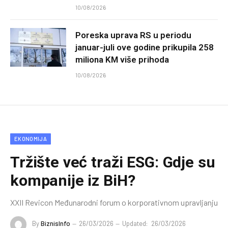
10/08/2026
Poreska uprava RS u periodu
januar-juli ove godine prikupila 258
miliona KM više prihoda
10/08/2026
EKONOMIJA
Tržište već traži ESG: Gdje su
kompanije iz BiH?
XXII Revicon Međunarodni forum o korporativnom upravljanju
By
BiznisInfo
26/03/2026
Updated:
26/03/2026