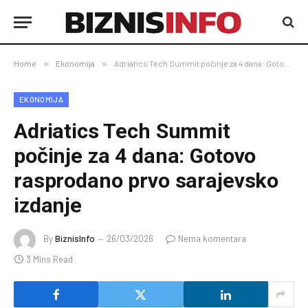
Home
»
Ekonomija
»
Adriatics Tech Summit počinje za 4 dana: Gotovo rasprodano prvo sarajevsko izdanje
EKONOMIJA
Adriatics Tech Summit
počinje za 4 dana: Gotovo
rasprodano prvo sarajevsko
izdanje
By
BiznisInfo
26/03/2026
Nema komentara
3 Mins Read