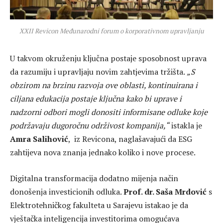
XXII Revicon Međunarodni forum o korporativnom upravljanju
U takvom okruženju ključna postaje sposobnost uprava
da razumiju i upravljaju novim zahtjevima tržišta.
„S
obzirom na brzinu razvoja ove oblasti, kontinuirana i
ciljana edukacija postaje ključna kako bi uprave i
nadzorni odbori mogli donositi informisane odluke koje
podržavaju dugoročnu održivost kompanija,“
istakla je
Amra Salihović
, iz Revicona, naglašavajući da ESG
zahtijeva nova znanja jednako koliko i nove procese.
Digitalna transformacija dodatno mijenja način
donošenja investicionih odluka.
Prof. dr. Saša Mrdović
s
Elektrotehničkog fakulteta u Sarajevu istakao je da
vještačka inteligencija investitorima omogućava