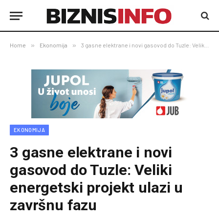
Home
»
Ekonomija
»
3 gasne elektrane i novi gasovod do Tuzle: Veliki energetski projekt ulazi u završnu fazu
EKONOMIJA
3 gasne elektrane i novi
gasovod do Tuzle: Veliki
energetski projekt ulazi u
završnu fazu