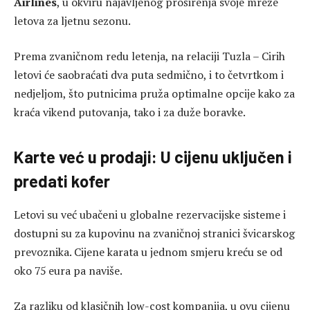
Airlines
, u okviru najavljenog proširenja svoje mreže
letova za ljetnu sezonu.
Prema zvaničnom redu letenja, na relaciji Tuzla – Cirih
letovi će saobraćati dva puta sedmično, i to četvrtkom i
nedjeljom, što putnicima pruža optimalne opcije kako za
kraća vikend putovanja, tako i za duže boravke.
Karte već u prodaji: U cijenu uključen i
predati kofer
Letovi su već ubačeni u globalne rezervacijske sisteme i
dostupni su za kupovinu na zvaničnoj stranici švicarskog
prevoznika. Cijene karata u jednom smjeru kreću se od
oko 75 eura pa naviše.
Za razliku od klasičnih low-cost kompanija, u ovu cijenu