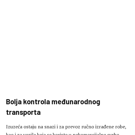
Bolja kontrola međunarodnog
transporta
Izuzeća ostaju na snazi i za prevoz ručno izrađene robe,
kao i za vozila koja se koriste u nekomercijalne svrhe,