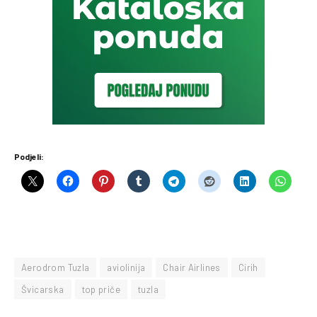
Podjeli:
Aerodrom Tuzla
aviolinija
Chair Airlines
Cirih
Švicarska
top priče
tuzla