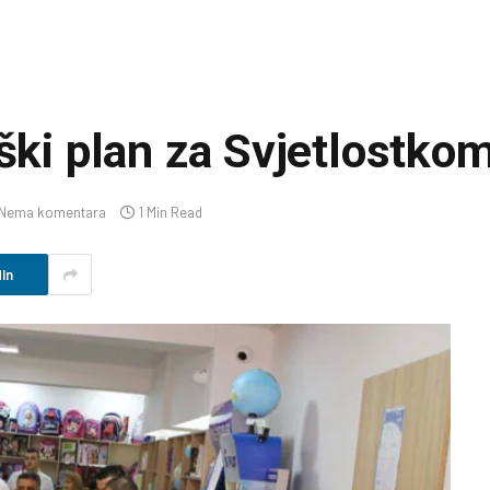
eški plan za Svjetlostko
Nema komentara
1 Min Read
In