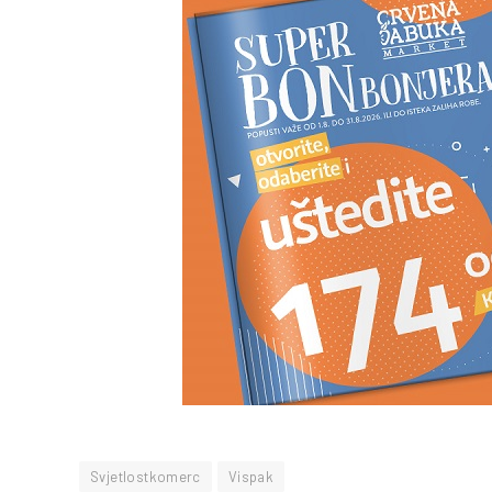
Svjetlostkomerc
Vispak