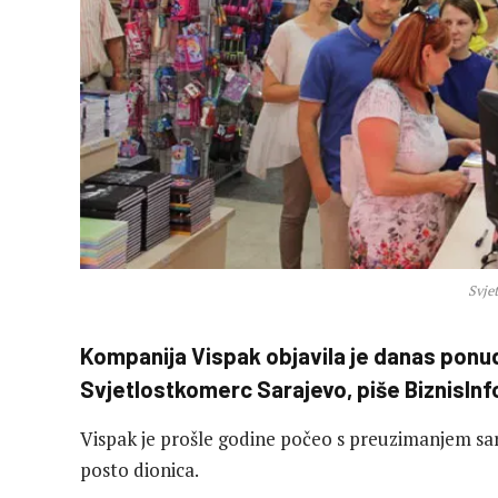
Svje
Kompanija Vispak objavila je danas ponu
Svjetlostkomerc Sarajevo, piše BiznisInf
Vispak je prošle godine počeo s preuzimanjem sar
posto dionica.