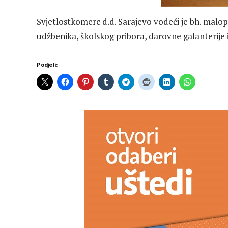
Svjetlostkomerc d.d. Sarajevo vodeći je bh. malopr
udžbenika, školskog pribora, darovne galanterije i
Podjeli: