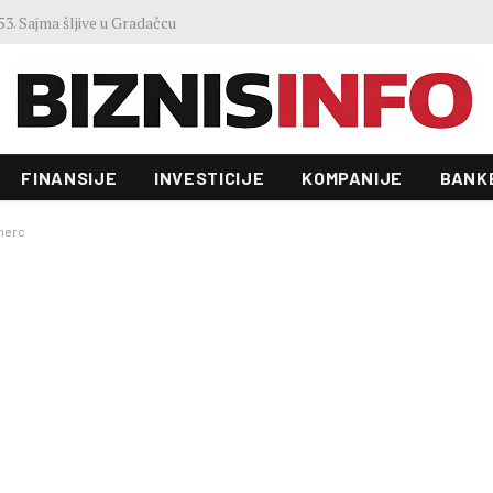
3. Sajma šljive u Gradačcu
FINANSIJE
INVESTICIJE
KOMPANIJE
BANK
omerc