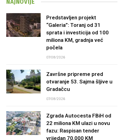
NAJNOVIJE
Predstavljen projekt
“Galeria”: Toranj od 31
sprata i investicija od 100
miliona KM, gradnja već
počela
07/08/2026
Završne pripreme pred
otvaranje 53. Sajma šljive u
Gradačcu
07/08/2026
Zgrada Autocesta FBiH od
22 miliona KM ulazi u novu
fazu: Raspisan tender
vrijedan 70.000 KM