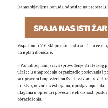
Danas objavljena ponuda odnosi se na preostalu 3
Vispak nudi 510 KM po dionici što znači da će mu
da isplati dioničare.
– Ponuditelj namjerava sprovođenje strateškog pl
učešće u unapređenju organizacije poslovanja i po
sa upravom i zaposlenima Svjetlostkomerc d.d. ra
društvo, novim investicijama, upošljavanju kako p
ulaganja u opremu i povećanje efikasnosti poslova
obrazloženju.