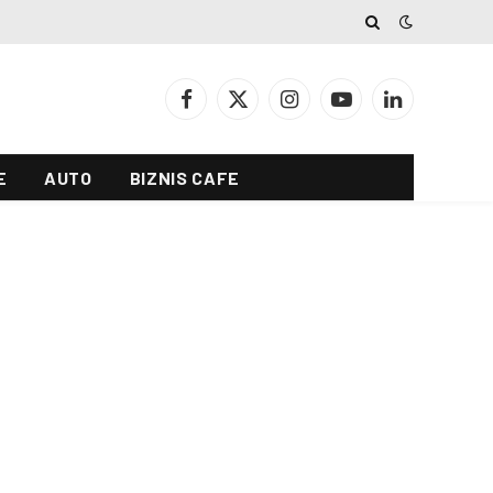
Facebook
X
Instagram
YouTube
LinkedIn
(Twitter)
E
AUTO
BIZNIS CAFE