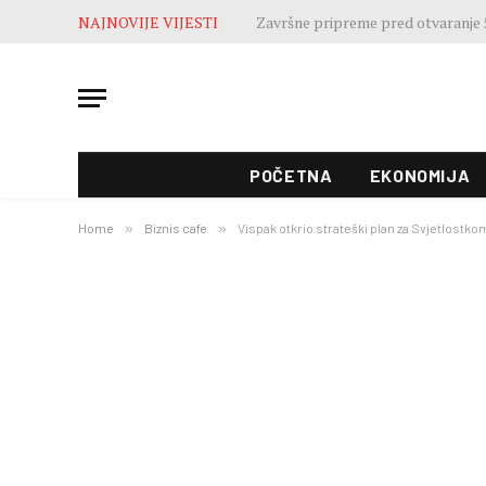
NAJNOVIJE VIJESTI
Završne pripreme pred otvaranje 5
POČETNA
EKONOMIJA
Home
»
Biznis cafe
»
Vispak otkrio strateški plan za Svjetlostk