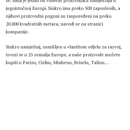
se. Sada je jedan od vodećih proizvođača namještaja u
jugoistočnoj Europi. Sinkro ima preko 300 zaposlenih, a
njihovi proizvodni pogoni su raspoređeni na preko
20.000 kvadratnih metara, navodi se na stranici
kompanije.
Sinkro namještaj, osmišljen u vlastitom odjelu za razvoj,
izvozi se u 25 zemalja Europe, a naše proizvode možete
kupiti u Parizu, Cirihu, Minhenu, Briselu, Talinu…