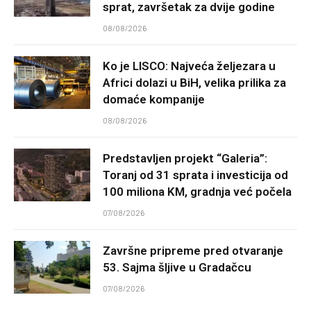
sprat, završetak za dvije godine
08/08/2026
Ko je LISCO: Najveća željezara u
Africi dolazi u BiH, velika prilika za
domaće kompanije
08/08/2026
Predstavljen projekt “Galeria”:
Toranj od 31 sprata i investicija od
100 miliona KM, gradnja već počela
07/08/2026
Završne pripreme pred otvaranje
53. Sajma šljive u Gradačcu
07/08/2026