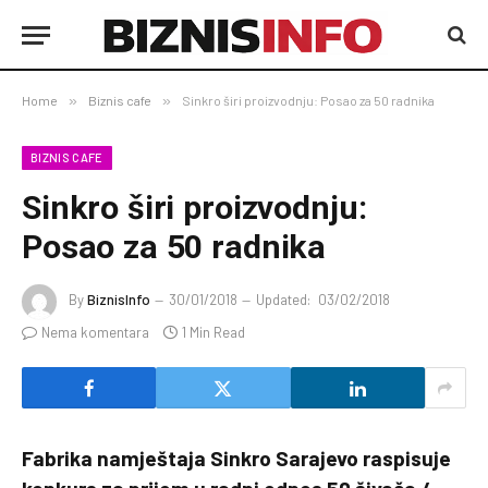
Home
»
Biznis cafe
»
Sinkro širi proizvodnju: Posao za 50 radnika
BIZNIS CAFE
Sinkro širi proizvodnju:
Posao za 50 radnika
By
BiznisInfo
30/01/2018
Updated:
03/02/2018
Nema komentara
1 Min Read
Fabrika namještaja Sinkro Sarajevo raspisuje