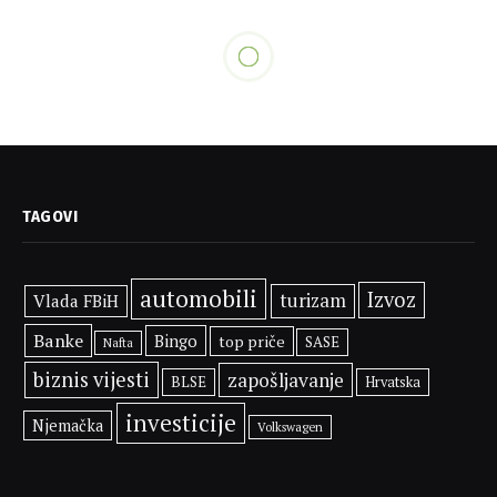
TAGOVI
automobili
Izvoz
turizam
Vlada FBiH
Banke
Bingo
top priče
SASE
Nafta
biznis vijesti
zapošljavanje
BLSE
Hrvatska
investicije
Njemačka
Volkswagen