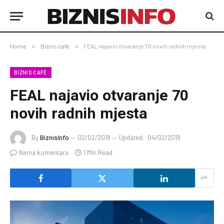
Home
»
Biznis cafe
»
FEAL najavio otvaranje 70 novih radnih mjesta
BIZNIS CAFE
FEAL najavio otvaranje 70
novih radnih mjesta
By
BiznisInfo
02/02/2018
Updated:
04/02/2018
Nema komentara
1 Min Read