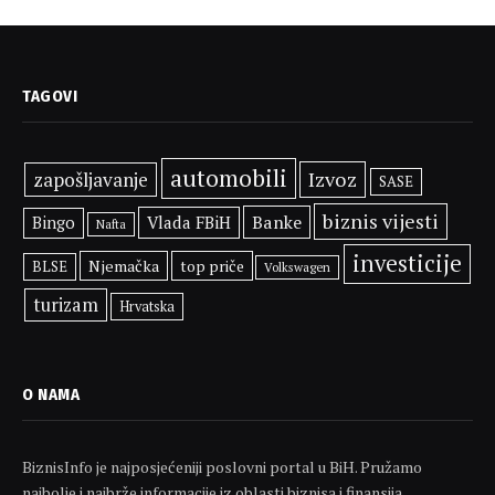
TAGOVI
automobili
Izvoz
zapošljavanje
SASE
biznis vijesti
Banke
Vlada FBiH
Bingo
Nafta
investicije
Njemačka
top priče
BLSE
Volkswagen
turizam
Hrvatska
O NAMA
BiznisInfo je najposjećeniji poslovni portal u BiH. Pružamo
najbolje i najbrže informacije iz oblasti biznisa i finansija.