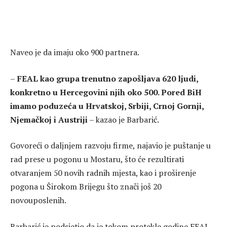
Naveo je da imaju oko 900 partnera.
–
FEAL kao grupa trenutno zapošljava 620 ljudi,
konkretno u Hercegovini njih oko 500. Pored BiH
imamo poduzeća u Hrvatskoj, Srbiji, Crnoj Gornji,
Njemačkoj i Austriji
– kazao je Barbarić.
Govoreći o daljnjem razvoju firme, najavio je puštanje u
rad prese u pogonu u Mostaru, što će rezultirati
otvaranjem 50 novih radnih mjesta, kao i proširenje
pogona u Širokom Brijegu što znači još 20
novouposlenih.
Barbarić je podsjetio da je tokom protekle godine FEAL