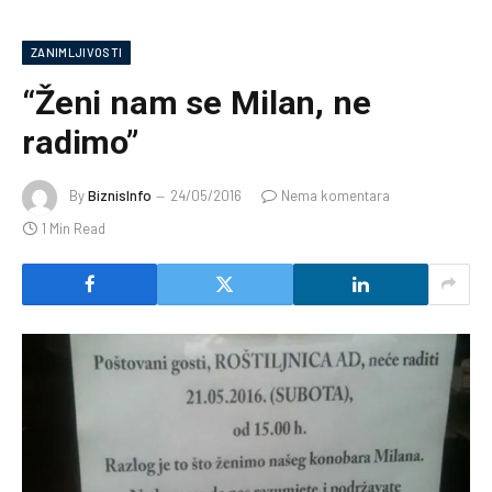
ZANIMLJIVOSTI
“Ženi nam se Milan, ne
radimo”
By
BiznisInfo
24/05/2016
Nema komentara
1 Min Read