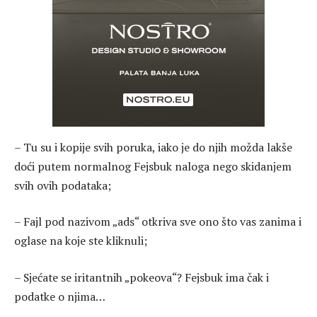
– Tu su i kopije svih poruka, iako je do njih možda lakše
doći putem normalnog Fejsbuk naloga nego skidanjem
svih ovih podataka;
– Fajl pod nazivom „ads“ otkriva sve ono što vas zanima i
oglase na koje ste kliknuli;
– Sjećate se iritantnih „pokeova“? Fejsbuk ima čak i
podatke o njima…