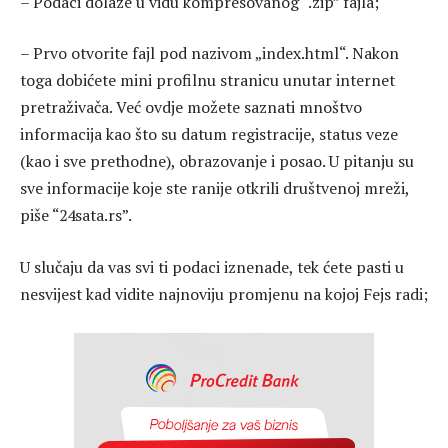
– Podaci dolaze u vidu kompresovanog “.zip” fajla;
– Prvo otvorite fajl pod nazivom „index.html“. Nakon
toga dobićete mini profilnu stranicu unutar internet
pretraživača. Već ovdje možete saznati mnoštvo
informacija kao što su datum registracije, status veze
(kao i sve prethodne), obrazovanje i posao. U pitanju su
sve informacije koje ste ranije otkrili društvenoj mreži,
piše “24sata.rs”.
U slučaju da vas svi ti podaci iznenade, tek ćete pasti u
nesvijest kad vidite najnoviju promjenu na kojoj Fejs radi;