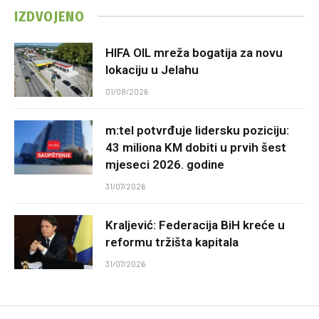
IZDVOJENO
HIFA OIL mreža bogatija za novu
lokaciju u Jelahu
01/08/2026
m:tel potvrđuje lidersku poziciju:
43 miliona KM dobiti u prvih šest
mjeseci 2026. godine
31/07/2026
Kraljević: Federacija BiH kreće u
reformu tržišta kapitala
31/07/2026