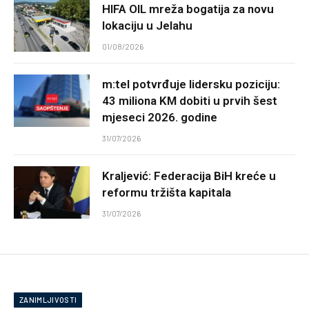
HIFA OIL mreža bogatija za novu
lokaciju u Jelahu
01/08/2026
m:tel potvrđuje lidersku poziciju:
43 miliona KM dobiti u prvih šest
mjeseci 2026. godine
31/07/2026
Kraljević: Federacija BiH kreće u
reformu tržišta kapitala
31/07/2026
ZANIMLJIVOSTI