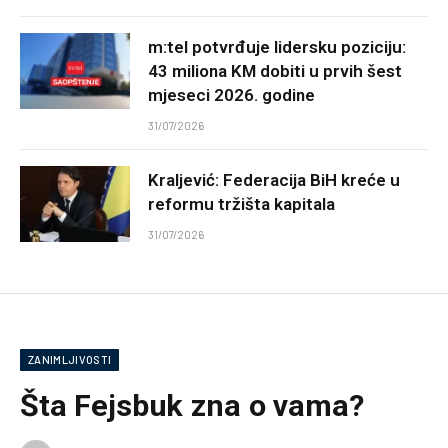
m:tel potvrđuje lidersku poziciju:
43 miliona KM dobiti u prvih šest
mjeseci 2026. godine
31/07/2026
Kraljević: Federacija BiH kreće u
reformu tržišta kapitala
31/07/2026
ZANIMLJIVOSTI
Šta Fejsbuk zna o vama?