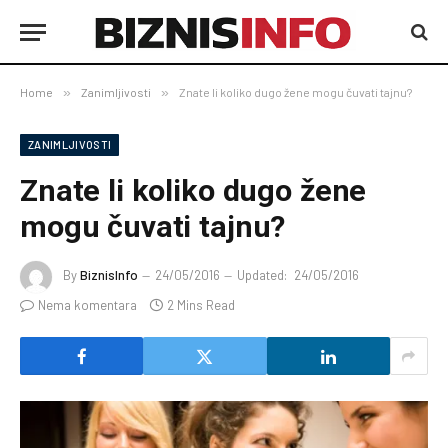
Home
»
Zanimljivosti
»
Znate li koliko dugo žene mogu čuvati tajnu?
ZANIMLJIVOSTI
Znate li koliko dugo žene
mogu čuvati tajnu?
By
BiznisInfo
24/05/2016
Updated:
24/05/2016
Nema komentara
2 Mins Read