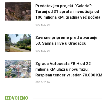
Predstavljen projekt “Galeria”:
Toranj od 31 sprata i investicija od
100 miliona KM, gradnja već počela
07/08/2026
Završne pripreme pred otvaranje
53. Sajma šljive u Gradačcu
07/08/2026
Zgrada Autocesta FBiH od 22
miliona KM ulazi u novu fazu:
Raspisan tender vrijedan 70.000 KM
07/08/2026
IZDVOJENO