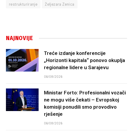
restrukturiranje
Željezara Zenica
NAJNOVIJE
Treće izdanje konferencije
„Horizonti kapitala“ ponovo okuplja
regionalne lidere u Sarajevu
06/08/2026
Ministar Forto: Profesionalni vozači
ne mogu više čekati – Evropskoj
komisiji ponudili smo provodivo
rješenje
06/08/2026