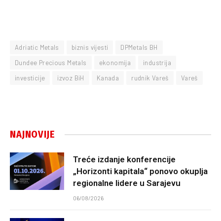
Adriatic Metals
biznis vijesti
DPMetals BH
Dundee Precious Metals
ekonomija
industrija
investicije
izvoz BiH
Kanada
rudnik Vareš
Vareš
NAJNOVIJE
Treće izdanje konferencije
„Horizonti kapitala“ ponovo okuplja
regionalne lidere u Sarajevu
06/08/2026