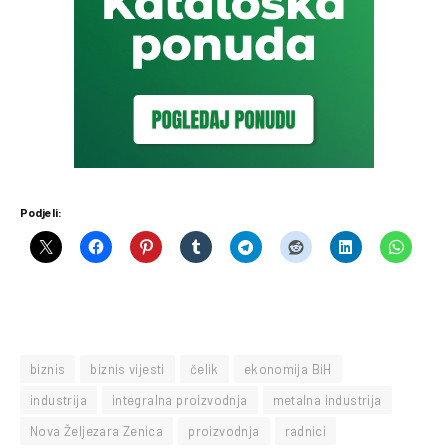
Podjeli:
biznis
biznis vijesti
čelik
ekonomija BiH
industrija
integralna proizvodnja
metalna industrija
Nova Željezara Zenica
proizvodnja
radnici