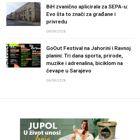
BiH zvanično aplicirala za SEPA-u:
Evo šta to znači za građane i
privredu
06/08/2026
GoOut Festival na Jahorini i Ravnoj
planini: Tri dana sporta, prirode,
muzike i adrenalina, biciklom na
ćevape u Sarajevo
06/08/2026