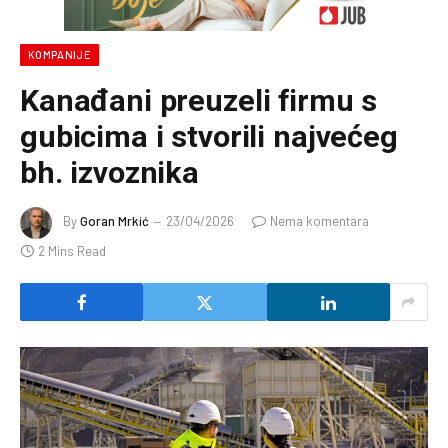
KOMPANIJE
Kanađani preuzeli firmu s
gubicima i stvorili najvećeg
bh. izvoznika
By
Goran Mrkić
23/04/2026
Nema komentara
2 Mins Read