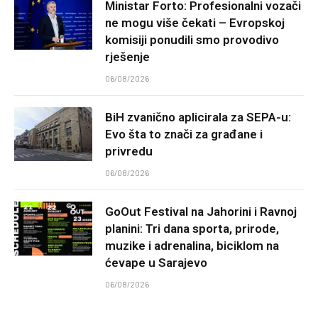
Ministar Forto: Profesionalni vozači
ne mogu više čekati – Evropskoj
komisiji ponudili smo provodivo
rješenje
06/08/2026
BiH zvanično aplicirala za SEPA-u:
Evo šta to znači za građane i
privredu
06/08/2026
GoOut Festival na Jahorini i Ravnoj
planini: Tri dana sporta, prirode,
muzike i adrenalina, biciklom na
ćevape u Sarajevo
06/08/2026