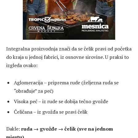
Integralna proizvodnja znači da se čelik pravi od početka
do kraja u jednoj fabrici, iz osnovne sirovine. U praksi to
izgleda ovako:
Aglomeracija – priprema rude (željezna ruda se
“obrađuje” za peć)
Visoka peć – iz rude se dobija tečno gvožđe
Čeličana – iz gvožđa se pravi čelik
Dakle:
ruda → gvožđe → čelik (sve na jednom
mjestu)