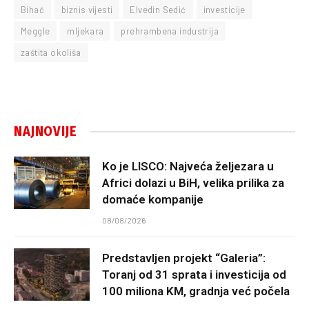
Bihać
biznis vijesti
Elvedin Sedić
investicije
Meggle
mljekara
prehrambena industrija
zaštita okoliša
NAJNOVIJE
Ko je LISCO: Najveća željezara u
Africi dolazi u BiH, velika prilika za
domaće kompanije
08/08/2026
Predstavljen projekt “Galeria”:
Toranj od 31 sprata i investicija od
100 miliona KM, gradnja već počela