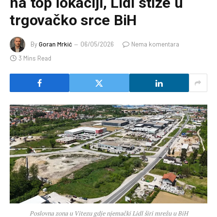
na top lokaciji, Lidl stiže u
trgovačko srce BiH
By
Goran Mrkić
06/05/2026
Nema komentara
3 Mins Read
Poslovna zona u Vitezu gdje njemački Lidl širi mrežu u BiH