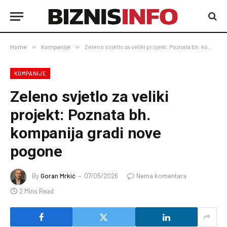
Home
»
Kompanije
»
Zeleno svjetlo za veliki projekt: Poznata bh. kompanija gradi nove pogone
KOMPANIJE
Zeleno svjetlo za veliki
projekt: Poznata bh.
kompanija gradi nove
pogone
By
Goran Mrkić
07/05/2026
Nema komentara
2 Mins Read