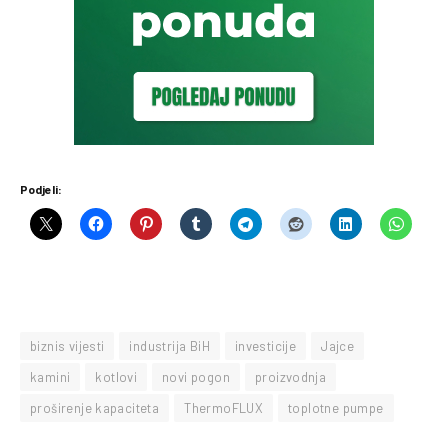
Podjeli:
biznis vijesti
industrija BiH
investicije
Jajce
kamini
kotlovi
novi pogon
proizvodnja
proširenje kapaciteta
ThermoFLUX
toplotne pumpe