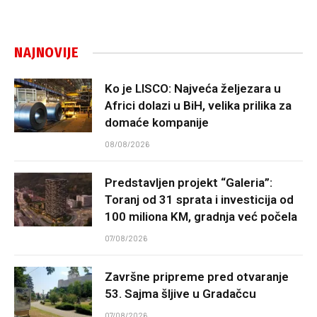
NAJNOVIJE
Ko je LISCO: Najveća željezara u
Africi dolazi u BiH, velika prilika za
domaće kompanije
08/08/2026
Predstavljen projekt “Galeria”:
Toranj od 31 sprata i investicija od
100 miliona KM, gradnja već počela
07/08/2026
Završne pripreme pred otvaranje
53. Sajma šljive u Gradačcu
07/08/2026