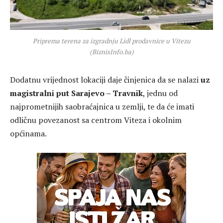
Priprema terena za izgradnju Lidl prodavnice u Vitezu
(BiznisInfo.ba)
Dodatnu vrijednost lokaciji daje činjenica da se nalazi
uz
magistralni put Sarajevo – Travnik
, jednu od
najprometnijih saobraćajnica u zemlji, te da će imati
odličnu povezanost sa centrom Viteza i okolnim
općinama.