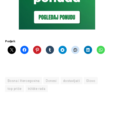
Podjeli:
Bosna i Hercegovina
Donesi
dostavljači
Glovo
top priče
tržište rada