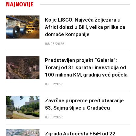
NAJNOVIJE
Ko je LISCO: Najveća željezara u
Africi dolazi u BiH, velika prilika za
domaće kompanije
08/08/2026
Predstavljen projekt “Galeria”:
Toranj od 31 sprata i investicija od
100 miliona KM, gradnja već počela
07/08/2026
Završne pripreme pred otvaranje
53. Sajma šljive u Gradačcu
07/08/2026
Zgrada Autocesta FBiH od 22