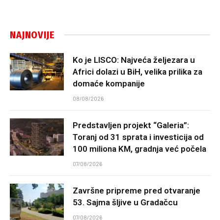
NAJNOVIJE
Ko je LISCO: Najveća željezara u
Africi dolazi u BiH, velika prilika za
domaće kompanije
08/08/2026
Predstavljen projekt “Galeria”:
Toranj od 31 sprata i investicija od
100 miliona KM, gradnja već počela
07/08/2026
Završne pripreme pred otvaranje
53. Sajma šljive u Gradačcu
07/08/2026