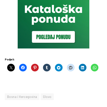
Podjeli:
Bosna i Hercegovina
Glovo