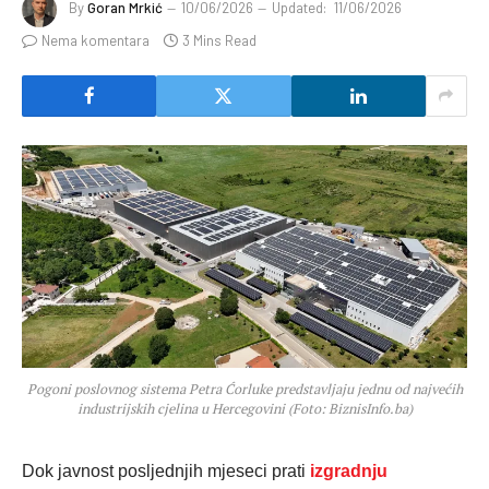
By
Goran Mrkić
10/06/2026
Updated:
11/06/2026
Nema komentara
3 Mins Read
Pogoni poslovnog sistema Petra Ćorluke predstavljaju jednu od najvećih
industrijskih cjelina u Hercegovini (Foto: BiznisInfo.ba)
Dok javnost posljednjih mjeseci prati
izgradnju