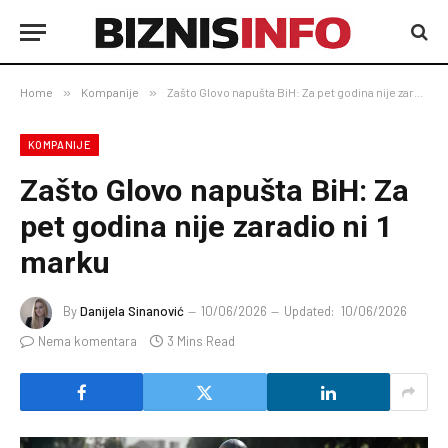
Home
»
Kompanije
»
Zašto Glovo napušta BiH: Za pet godina nije zaradio ni 1 marku
KOMPANIJE
Zašto Glovo napušta BiH: Za
pet godina nije zaradio ni 1
marku
By
Danijela Sinanović
10/06/2026
Updated:
10/06/2026
Nema komentara
3 Mins Read